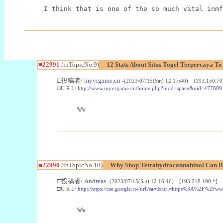
I think that is one of the so much vital inmf
■22991
/inTopicNo.9)
12 Stats About Situs Togel Terpercaya T
□投稿者/
myvrgame.cn
-(2023/07/15(Sat) 12:17:40) [193.150.70
□U R L/
http://www.myvrgame.cn/home.php?mod=space&uid=477809
%%
■22990
/inTopicNo.10)
Why Shop Tetrahydrocannabinol Can B
□投稿者/
Andreas
-(2023/07/15(Sat) 12:16:46) [193.218.190.*]
□U R L/
http://https://cse.google.rw/url?sa=t&url=https%3A%2F%2F
%%