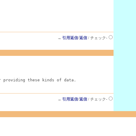
→
引用返信
/
返信
/ チェック-
r providing these kinds of data.
→
引用返信
/
返信
/ チェック-