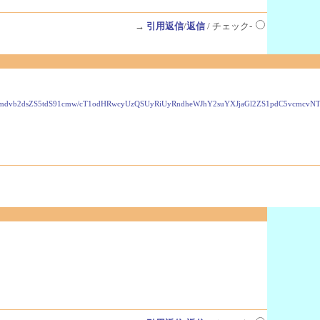
→
引用返信
/
返信
/ チェック-
VzLmdvb2dsZS5tdS91cmw/cT1odHRwcyUzQSUyRiUyRndheWJhY2suYXJjaGl2ZS1pdC5vcmc