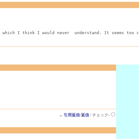
 which I think I would never  understand. It seems too c
→
引用返信
/
返信
/ チェック-