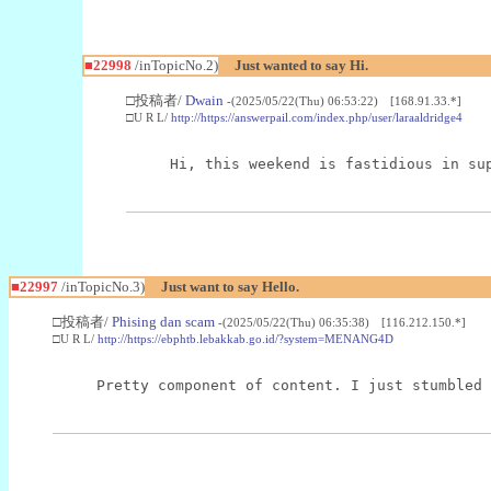
■22998
/inTopicNo.2)
Just wanted to say Hi.
□投稿者/
Dwain
-(2025/05/22(Thu) 06:53:22) [168.91.33.*]
□U R L/
http://https://answerpail.com/index.php/user/laraaldridge4
Hi, this weekend is fastidious in su
■22997
/inTopicNo.3)
Just want to say Hello.
□投稿者/
Phising dan scam
-(2025/05/22(Thu) 06:35:38) [116.212.150.*]
□U R L/
http://https://ebphtb.lebakkab.go.id/?system=MENANG4D
Pretty component of content. I just stumbled 