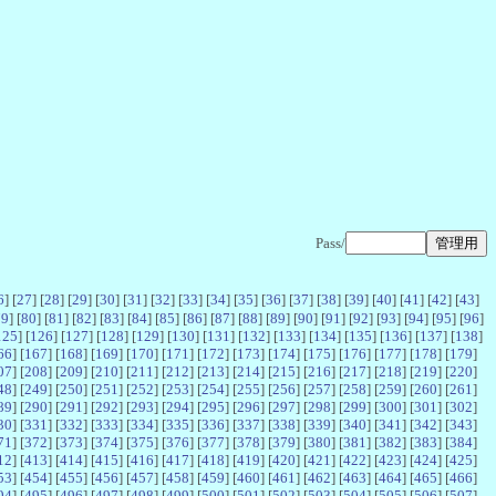
Pass/
6
] [
27
] [
28
] [
29
] [
30
] [
31
] [
32
] [
33
] [
34
] [
35
] [
36
] [
37
] [
38
] [
39
] [
40
] [
41
] [
42
] [
43
]
79
] [
80
] [
81
] [
82
] [
83
] [
84
] [
85
] [
86
] [
87
] [
88
] [
89
] [
90
] [
91
] [
92
] [
93
] [
94
] [
95
] [
96
]
125
] [
126
] [
127
] [
128
] [
129
] [
130
] [
131
] [
132
] [
133
] [
134
] [
135
] [
136
] [
137
] [
138
]
66
] [
167
] [
168
] [
169
] [
170
] [
171
] [
172
] [
173
] [
174
] [
175
] [
176
] [
177
] [
178
] [
179
]
07
] [
208
] [
209
] [
210
] [
211
] [
212
] [
213
] [
214
] [
215
] [
216
] [
217
] [
218
] [
219
] [
220
]
48
] [
249
] [
250
] [
251
] [
252
] [
253
] [
254
] [
255
] [
256
] [
257
] [
258
] [
259
] [
260
] [
261
]
89
] [
290
] [
291
] [
292
] [
293
] [
294
] [
295
] [
296
] [
297
] [
298
] [
299
] [
300
] [
301
] [
302
]
30
] [
331
] [
332
] [
333
] [
334
] [
335
] [
336
] [
337
] [
338
] [
339
] [
340
] [
341
] [
342
] [
343
]
71
] [
372
] [
373
] [
374
] [
375
] [
376
] [
377
] [
378
] [
379
] [
380
] [
381
] [
382
] [
383
] [
384
]
12
] [
413
] [
414
] [
415
] [
416
] [
417
] [
418
] [
419
] [
420
] [
421
] [
422
] [
423
] [
424
] [
425
]
53
] [
454
] [
455
] [
456
] [
457
] [
458
] [
459
] [
460
] [
461
] [
462
] [
463
] [
464
] [
465
] [
466
]
94
] [
495
] [
496
] [
497
] [
498
] [
499
] [
500
] [
501
] [
502
] [
503
] [
504
] [
505
] [
506
] [
507
]