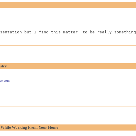
sentation but I find this matter  to be really something
stry
ace.com
p While Working From Your Home