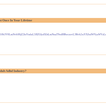
t Once In Your Lifetime
Gxlei10b3V0LmNvbS9jZ2ktYmluL3JlZGlydXJsLmNnaT9odHRwczovL3Rvb2xiYXJxdWVyaW
dult Adhd Industry?