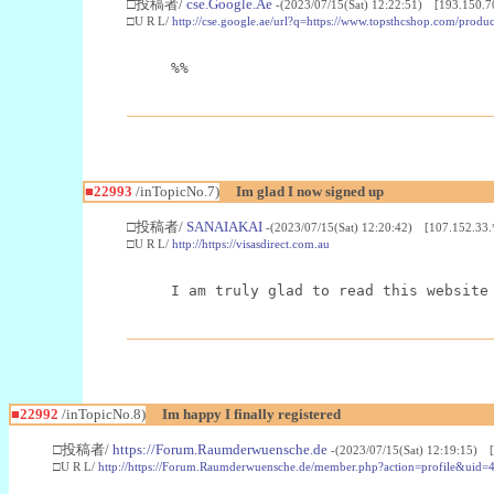
□投稿者/
cse.Google.Ae
-(2023/07/15(Sat) 12:22:51) [193.150.7
□U R L/
http://cse.google.ae/url?q=https://www.topsthcshop.com/produc
%%
■22993
/inTopicNo.7)
Im glad I now signed up
□投稿者/
SANAIAKAI
-(2023/07/15(Sat) 12:20:42) [107.152.33.
□U R L/
http://https://visasdirect.com.au
I am truly glad to read this website
■22992
/inTopicNo.8)
Im happy I finally registered
□投稿者/
https://Forum.Raumderwuensche.de
-(2023/07/15(Sat) 12:19:15) 
□U R L/
http://https://Forum.Raumderwuensche.de/member.php?action=profile&uid=