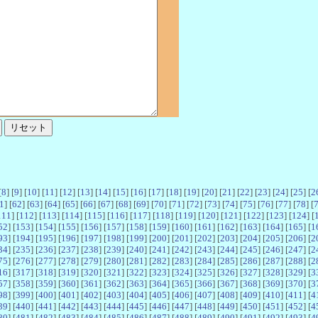
[
8
] [
9
] [
10
] [
11
] [
12
] [
13
] [
14
] [
15
] [
16
] [
17
] [
18
] [
19
] [
20
] [
21
] [
22
] [
23
] [
24
] [
25
] [
2
1
] [
62
] [
63
] [
64
] [
65
] [
66
] [
67
] [
68
] [
69
] [
70
] [
71
] [
72
] [
73
] [
74
] [
75
] [
76
] [
77
] [
78
] [
111
] [
112
] [
113
] [
114
] [
115
] [
116
] [
117
] [
118
] [
119
] [
120
] [
121
] [
122
] [
123
] [
124
] [
52
] [
153
] [
154
] [
155
] [
156
] [
157
] [
158
] [
159
] [
160
] [
161
] [
162
] [
163
] [
164
] [
165
] [
1
93
] [
194
] [
195
] [
196
] [
197
] [
198
] [
199
] [
200
] [
201
] [
202
] [
203
] [
204
] [
205
] [
206
] [
2
34
] [
235
] [
236
] [
237
] [
238
] [
239
] [
240
] [
241
] [
242
] [
243
] [
244
] [
245
] [
246
] [
247
] [
2
75
] [
276
] [
277
] [
278
] [
279
] [
280
] [
281
] [
282
] [
283
] [
284
] [
285
] [
286
] [
287
] [
288
] [
2
16
] [
317
] [
318
] [
319
] [
320
] [
321
] [
322
] [
323
] [
324
] [
325
] [
326
] [
327
] [
328
] [
329
] [
3
57
] [
358
] [
359
] [
360
] [
361
] [
362
] [
363
] [
364
] [
365
] [
366
] [
367
] [
368
] [
369
] [
370
] [
3
98
] [
399
] [
400
] [
401
] [
402
] [
403
] [
404
] [
405
] [
406
] [
407
] [
408
] [
409
] [
410
] [
411
] [
4
39
] [
440
] [
441
] [
442
] [
443
] [
444
] [
445
] [
446
] [
447
] [
448
] [
449
] [
450
] [
451
] [
452
] [
4
80
] [
481
] [
482
] [
483
] [
484
] [
485
] [
486
] [
487
] [
488
] [
489
] [
490
] [
491
] [
492
] [
493
] [
4