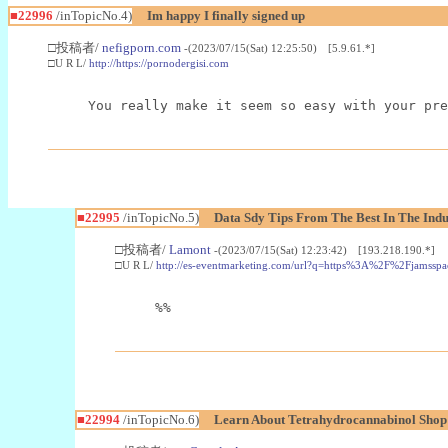
■22996
/inTopicNo.4)
Im happy I finally signed up
□投稿者/
nefigporn.com
-(2023/07/15(Sat) 12:25:50) [5.9.61.*]
□U R L/
http://https://pornodergisi.com
You really make it seem so easy with your pre
■22995
/inTopicNo.5)
Data Sdy Tips From The Best In The Indu
□投稿者/
Lamont
-(2023/07/15(Sat) 12:23:42) [193.218.190.*]
□U R L/
http://es-eventmarketing.com/url?q=https%3A%2F%2Fjamssp
%%
■22994
/inTopicNo.6)
Learn About Tetrahydrocannabinol Sho