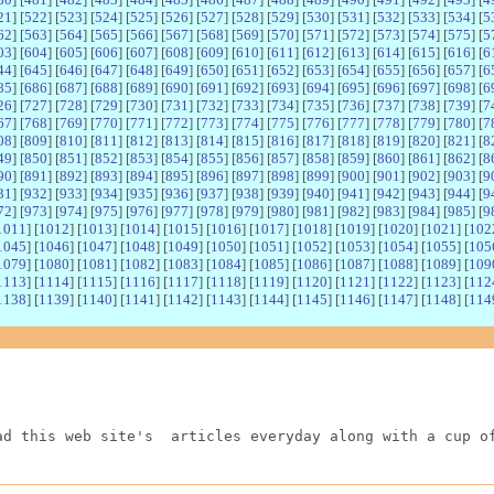
21
] [
522
] [
523
] [
524
] [
525
] [
526
] [
527
] [
528
] [
529
] [
530
] [
531
] [
532
] [
533
] [
534
] [
5
62
] [
563
] [
564
] [
565
] [
566
] [
567
] [
568
] [
569
] [
570
] [
571
] [
572
] [
573
] [
574
] [
575
] [
5
03
] [
604
] [
605
] [
606
] [
607
] [
608
] [
609
] [
610
] [
611
] [
612
] [
613
] [
614
] [
615
] [
616
] [
6
44
] [
645
] [
646
] [
647
] [
648
] [
649
] [
650
] [
651
] [
652
] [
653
] [
654
] [
655
] [
656
] [
657
] [
6
85
] [
686
] [
687
] [
688
] [
689
] [
690
] [
691
] [
692
] [
693
] [
694
] [
695
] [
696
] [
697
] [
698
] [
6
26
] [
727
] [
728
] [
729
] [
730
] [
731
] [
732
] [
733
] [
734
] [
735
] [
736
] [
737
] [
738
] [
739
] [
7
67
] [
768
] [
769
] [
770
] [
771
] [
772
] [
773
] [
774
] [
775
] [
776
] [
777
] [
778
] [
779
] [
780
] [
7
08
] [
809
] [
810
] [
811
] [
812
] [
813
] [
814
] [
815
] [
816
] [
817
] [
818
] [
819
] [
820
] [
821
] [
8
49
] [
850
] [
851
] [
852
] [
853
] [
854
] [
855
] [
856
] [
857
] [
858
] [
859
] [
860
] [
861
] [
862
] [
8
90
] [
891
] [
892
] [
893
] [
894
] [
895
] [
896
] [
897
] [
898
] [
899
] [
900
] [
901
] [
902
] [
903
] [
9
31
] [
932
] [
933
] [
934
] [
935
] [
936
] [
937
] [
938
] [
939
] [
940
] [
941
] [
942
] [
943
] [
944
] [
9
72
] [
973
] [
974
] [
975
] [
976
] [
977
] [
978
] [
979
] [
980
] [
981
] [
982
] [
983
] [
984
] [
985
] [
9
1011
] [
1012
] [
1013
] [
1014
] [
1015
] [
1016
] [
1017
] [
1018
] [
1019
] [
1020
] [
1021
] [
102
1045
] [
1046
] [
1047
] [
1048
] [
1049
] [
1050
] [
1051
] [
1052
] [
1053
] [
1054
] [
1055
] [
105
1079
] [
1080
] [
1081
] [
1082
] [
1083
] [
1084
] [
1085
] [
1086
] [
1087
] [
1088
] [
1089
] [
109
1113
] [
1114
] [
1115
] [
1116
] [
1117
] [
1118
] [
1119
] [
1120
] [
1121
] [
1122
] [
1123
] [
112
1138
] [
1139
] [
1140
] [
1141
] [
1142
] [
1143
] [
1144
] [
1145
] [
1146
] [
1147
] [
1148
] [
114
ad this web site's  articles everyday along with a cup o