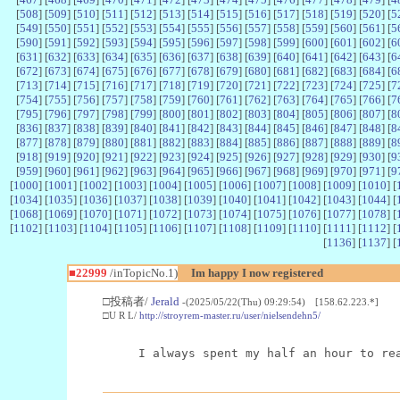
[
508
] [
509
] [
510
] [
511
] [
512
] [
513
] [
514
] [
515
] [
516
] [
517
] [
518
] [
519
] [
520
] [
5
[
549
] [
550
] [
551
] [
552
] [
553
] [
554
] [
555
] [
556
] [
557
] [
558
] [
559
] [
560
] [
561
] [
5
[
590
] [
591
] [
592
] [
593
] [
594
] [
595
] [
596
] [
597
] [
598
] [
599
] [
600
] [
601
] [
602
] [
6
[
631
] [
632
] [
633
] [
634
] [
635
] [
636
] [
637
] [
638
] [
639
] [
640
] [
641
] [
642
] [
643
] [
6
[
672
] [
673
] [
674
] [
675
] [
676
] [
677
] [
678
] [
679
] [
680
] [
681
] [
682
] [
683
] [
684
] [
6
[
713
] [
714
] [
715
] [
716
] [
717
] [
718
] [
719
] [
720
] [
721
] [
722
] [
723
] [
724
] [
725
] [
7
[
754
] [
755
] [
756
] [
757
] [
758
] [
759
] [
760
] [
761
] [
762
] [
763
] [
764
] [
765
] [
766
] [
7
[
795
] [
796
] [
797
] [
798
] [
799
] [
800
] [
801
] [
802
] [
803
] [
804
] [
805
] [
806
] [
807
] [
8
[
836
] [
837
] [
838
] [
839
] [
840
] [
841
] [
842
] [
843
] [
844
] [
845
] [
846
] [
847
] [
848
] [
8
[
877
] [
878
] [
879
] [
880
] [
881
] [
882
] [
883
] [
884
] [
885
] [
886
] [
887
] [
888
] [
889
] [
8
[
918
] [
919
] [
920
] [
921
] [
922
] [
923
] [
924
] [
925
] [
926
] [
927
] [
928
] [
929
] [
930
] [
9
[
959
] [
960
] [
961
] [
962
] [
963
] [
964
] [
965
] [
966
] [
967
] [
968
] [
969
] [
970
] [
971
] [
9
[
1000
] [
1001
] [
1002
] [
1003
] [
1004
] [
1005
] [
1006
] [
1007
] [
1008
] [
1009
] [
1010
] [
[
1034
] [
1035
] [
1036
] [
1037
] [
1038
] [
1039
] [
1040
] [
1041
] [
1042
] [
1043
] [
1044
] [
[
1068
] [
1069
] [
1070
] [
1071
] [
1072
] [
1073
] [
1074
] [
1075
] [
1076
] [
1077
] [
1078
] [
[
1102
] [
1103
] [
1104
] [
1105
] [
1106
] [
1107
] [
1108
] [
1109
] [
1110
] [
1111
] [
1112
] [
[
1136
] [
1137
] [
■22999
/inTopicNo.1)
Im happy I now registered
□投稿者/
Jerald
-(2025/05/22(Thu) 09:29:54) [158.62.223.*]
□U R L/
http://stroyrem-master.ru/user/nielsendehn5/
I always spent my half an hour to re