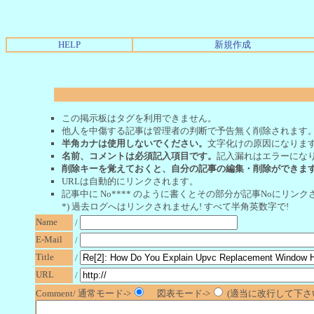
HELP
新規作成
この掲示板はタグを利用できません。
他人を中傷する記事は管理者の判断で予告無く削除されます
半角カナは使用しないでください。
文字化けの原因になりま
名前、コメントは必須記入項目です。
記入漏れはエラーにな
削除キーを覚えておくと、自分の記事の編集・削除ができま
URLは自動的にリンクされます。
記事中に No**** のように書くとその部分が記事Noにリンクさ
*) 過去ログへはリンクされません! すべて半角英数字で!
Name
/
E-Mail
/
Title
/
URL
/
Comment/ 通常モード->
図表モード->
(適当に改行して下さい