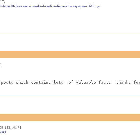
0.*]
t/delta-10-live-resin-alien-kush-indica-disposable-vape-pen-1600mg/
*]
 posts which contains lots  of valuable facts, thanks fo
[38.153.141.*]
4693