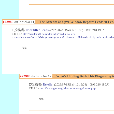
■22989
/inTopicNo.11)
The Benefits Of Upvc Window Repairs Leeds At Leas
□投稿者/
door fitter Leeds
-(2023/07/15(Sat) 12:16:30) [193.218.190.*]
□U R L/
http://sheilagaff.net/index.php/media-gallery?
view=slideshow&id=36&tmpl=component&return=aHR0cDovL3d3dy5mb3Vpb
%%
■22988
/inTopicNo.12)
What's Holding Back This Diagnosing A
□投稿者/
Estella
-(2023/07/15(Sat) 12:16:24) [193.218.190.*]
□U R L/
http://www.gamenglish.com/message/index.php
%%