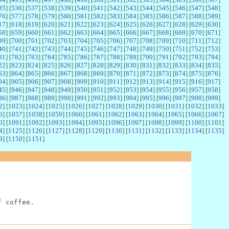
35
] [
536
] [
537
] [
538
] [
539
] [
540
] [
541
] [
542
] [
543
] [
544
] [
545
] [
546
] [
547
] [
548
]
76
] [
577
] [
578
] [
579
] [
580
] [
581
] [
582
] [
583
] [
584
] [
585
] [
586
] [
587
] [
588
] [
589
]
17
] [
618
] [
619
] [
620
] [
621
] [
622
] [
623
] [
624
] [
625
] [
626
] [
627
] [
628
] [
629
] [
630
]
58
] [
659
] [
660
] [
661
] [
662
] [
663
] [
664
] [
665
] [
666
] [
667
] [
668
] [
669
] [
670
] [
671
]
99
] [
700
] [
701
] [
702
] [
703
] [
704
] [
705
] [
706
] [
707
] [
708
] [
709
] [
710
] [
711
] [
712
]
40
] [
741
] [
742
] [
743
] [
744
] [
745
] [
746
] [
747
] [
748
] [
749
] [
750
] [
751
] [
752
] [
753
]
81
] [
782
] [
783
] [
784
] [
785
] [
786
] [
787
] [
788
] [
789
] [
790
] [
791
] [
792
] [
793
] [
794
]
22
] [
823
] [
824
] [
825
] [
826
] [
827
] [
828
] [
829
] [
830
] [
831
] [
832
] [
833
] [
834
] [
835
]
63
] [
864
] [
865
] [
866
] [
867
] [
868
] [
869
] [
870
] [
871
] [
872
] [
873
] [
874
] [
875
] [
876
]
04
] [
905
] [
906
] [
907
] [
908
] [
909
] [
910
] [
911
] [
912
] [
913
] [
914
] [
915
] [
916
] [
917
]
45
] [
946
] [
947
] [
948
] [
949
] [
950
] [
951
] [
952
] [
953
] [
954
] [
955
] [
956
] [
957
] [
958
]
86
] [
987
] [
988
] [
989
] [
990
] [
991
] [
992
] [
993
] [
994
] [
995
] [
996
] [
997
] [
998
] [
999
]
2
] [
1023
] [
1024
] [
1025
] [
1026
] [
1027
] [
1028
] [
1029
] [
1030
] [
1031
] [
1032
] [
1033
]
6
] [
1057
] [
1058
] [
1059
] [
1060
] [
1061
] [
1062
] [
1063
] [
1064
] [
1065
] [
1066
] [
1067
]
0
] [
1091
] [
1092
] [
1093
] [
1094
] [
1095
] [
1096
] [
1097
] [
1098
] [
1099
] [
1100
] [
1101
]
4
] [
1125
] [
1126
] [
1127
] [
1128
] [
1129
] [
1130
] [
1131
] [
1132
] [
1133
] [
1134
] [
1135
]
9
] [
1150
] [
1151
]
f coffee.