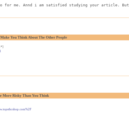
o for me. Annd i am satisfied studying your article. But
o Make You Think About The Other People
.*]
1
e More Risky Than You Think
www.topsthcshop.com%2F