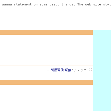
 wanna statement on some basuc things, The web site styl
→
引用返信
/
返信
/ チェック-