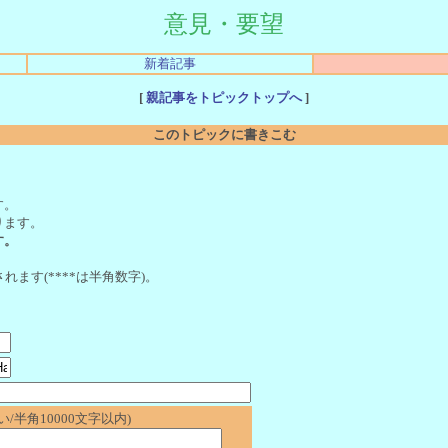
意見・要望
新着記事
[
親記事をトピックトップへ
]
このトピックに書きこむ
。
す。
ります。
す。
れます(****は半角数字)。
/半角10000文字以内)