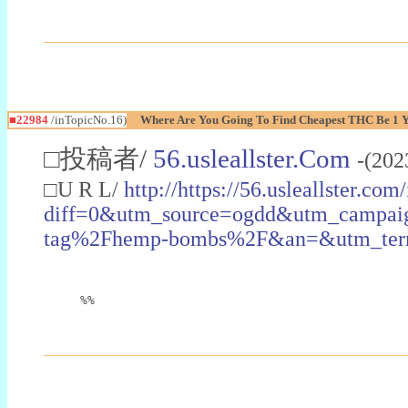
■22984
/inTopicNo.16)
Where Are You Going To Find Cheapest THC Be 1 
□投稿者/
56.usleallster.Com
-(202
□U R L/
http://https://56.usleallster.com
diff=0&utm_source=ogdd&utm_campai
tag%2Fhemp-bombs%2F&an=&utm_ter
%%