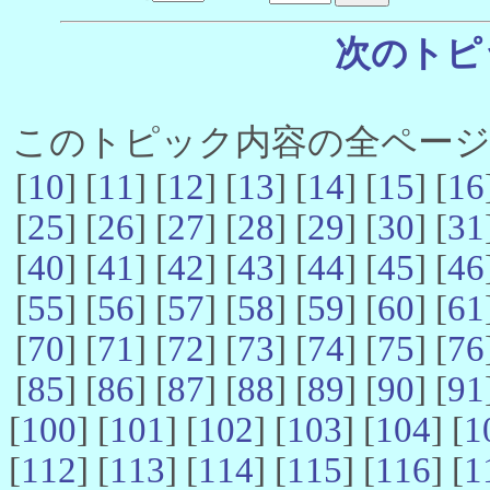
次のトピ
このトピック内容の全ページ数 
[
10
] [
11
] [
12
] [
13
] [
14
] [
15
] [
16
[
25
] [
26
] [
27
] [
28
] [
29
] [
30
] [
31
[
40
] [
41
] [
42
] [
43
] [
44
] [
45
] [
46
[
55
] [
56
] [
57
] [
58
] [
59
] [
60
] [
61
[
70
] [
71
] [
72
] [
73
] [
74
] [
75
] [
76
[
85
] [
86
] [
87
] [
88
] [
89
] [
90
] [
91
[
100
] [
101
] [
102
] [
103
] [
104
] [
1
[
112
] [
113
] [
114
] [
115
] [
116
] [
1