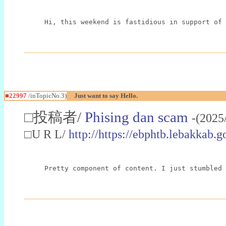
Hi, this weekend is fastidious in support of 
■22997
/inTopicNo.3)
Just want to say Hello.
□投稿者/
Phising dan scam
-(2025
□U R L/
http://https://ebphtb.lebakk
Pretty component of content. I just stumbled 