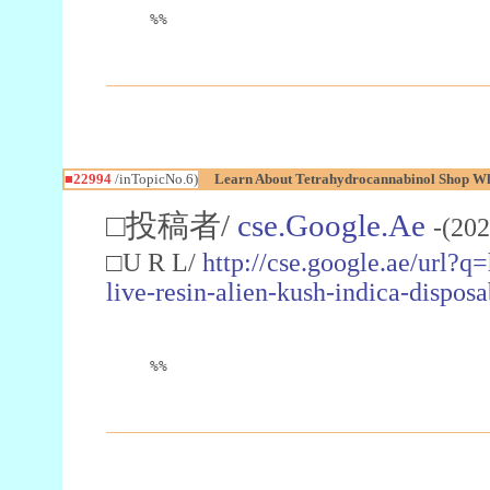
%%
■22994
/inTopicNo.6)
Learn About Tetrahydrocannabinol Shop W
□投稿者/
cse.Google.Ae
-(202
□U R L/
http://cse.google.ae/url?q
live-resin-alien-kush-indica-dispo
%%