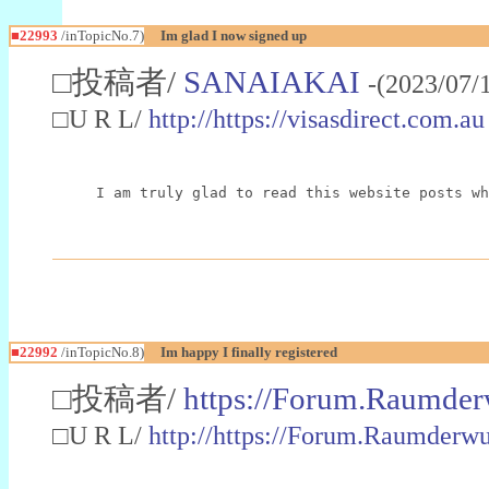
■22993
/inTopicNo.7)
Im glad I now signed up
□投稿者/
SANAIAKAI
-(2023/07/
□U R L/
http://https://visasdirect.com.au
I am truly glad to read this website posts wh
■22992
/inTopicNo.8)
Im happy I finally registered
□投稿者/
https://Forum.Raumder
□U R L/
http://https://Forum.Raumder