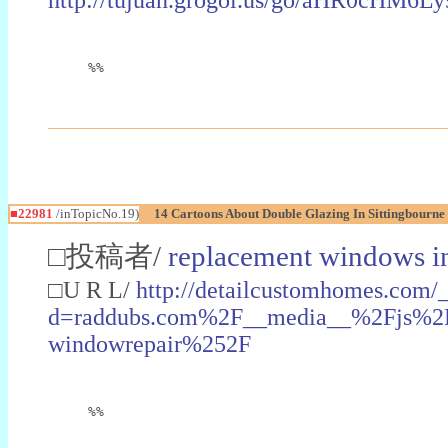
%%
■22981
/inTopicNo.19)
14 Cartoons About Double Glazing In Sittingbourne
□投稿者/
replacement windows in
□U R L/
http://detailcustomhomes.com/
d=raddubs.com%2F__media__%2Fjs%2Fn
windowrepair%252F
%%