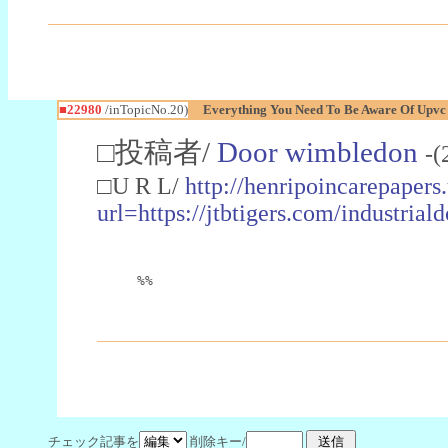
■22980
/inTopicNo.20)
Everything You Need To Be Aware Of Upv
□投稿者/
Door wimbledon
-(
□U R L/
http://henripoincarepapers
url=https://jtbtigers.com/industr
%%
チェック記事を
削除キー/