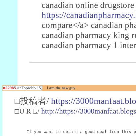
canadian online drugstore
https://canadianpharmacy.
compare</a> canadian pha
canadian pharmacy king 
canadian pharmacy 1 inter
■22985
/inTopicNo.15)
I am the new guy
□投稿者/
https://3000manfaat.bl
□U R L/
http://https://3000manfaat.blog
If you want to obtain a good deal from this p