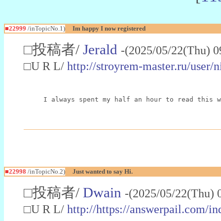
■22999
/inTopicNo.1)
Im happy I now registered
□投稿者/
Jerald
-(2025/05/22(Thu) 0
□U R L/
http://stroyrem-master.ru/user/
I always spent my half an hour to read this w
■22998
/inTopicNo.2)
Just wanted to say Hi.
□投稿者/
Dwain
-(2025/05/22(Thu) 
□U R L/
http://https://answerpail.com/i