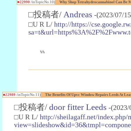
■22990
/inTopicNo.10)
Why Shop Tetrahydrocannabinol Can Be M
□投稿者/
Andreas
-(2023/07/15
□U R L/
http://https://cse.google.rw
sa=t&url=https%3A%2F%2Fwww.t
%%
■22989
/inTopicNo.11)
The Benefits Of Upvc Window Repairs Leeds At Leas
□投稿者/
door fitter Leeds
-(2023/
□U R L/
http://sheilagaff.net/index.php/
view=slideshow&id=36&tmpl=comp