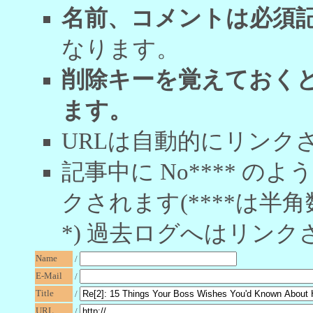
名前、コメントは必須
なります。
削除キーを覚えておく
ます。
URLは自動的にリンク
記事中に No**** 
クされます(****は半角
*) 過去ログへはリンク
Name
/
E-Mail
/
Title
/
URL
/