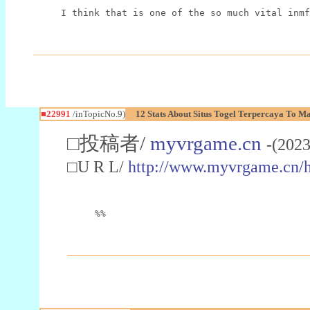
I think that is one of the so much vital inmf
■22991
/inTopicNo.9)
12 Stats About Situs Togel Terpercaya To M
□投稿者/
myvrgame.cn
-(2023
□U R L/
http://www.myvrgame.cn
%%