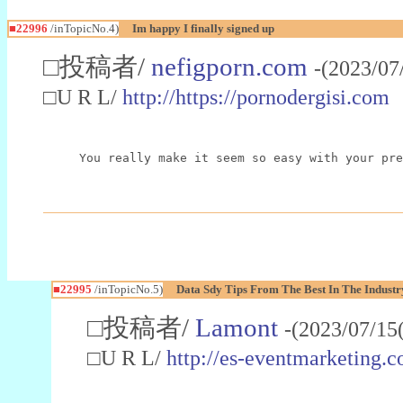
■22996
/inTopicNo.4)
Im happy I finally signed up
□投稿者/
nefigporn.com
-(2023/07
□U R L/
http://https://pornodergisi.com
You really make it seem so easy with your pre
■22995
/inTopicNo.5)
Data Sdy Tips From The Best In The Industr
□投稿者/
Lamont
-(2023/07/15
□U R L/
http://es-eventmarketin