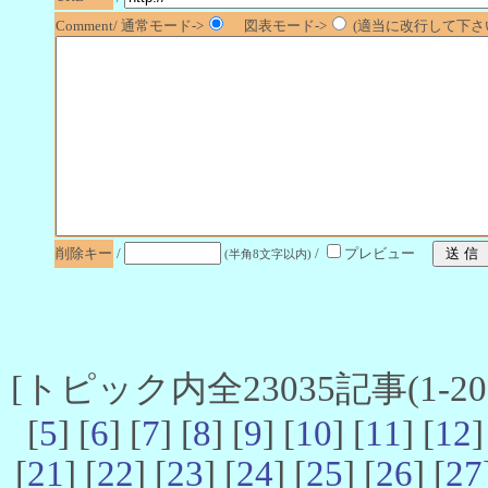
Comment/ 通常モード->
図表モード->
(適当に改行して下さい
削除キー
/
/
プレビュー
(半角8文字以内)
[トピック内全23035記事(1-20 
[
5
] [
6
] [
7
] [
8
] [
9
] [
10
] [
11
] [
12
]
[
21
] [
22
] [
23
] [
24
] [
25
] [
26
] [
27