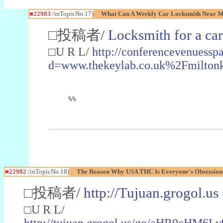
■22983
/inTopicNo.17)
What Can A Weekly Car Locksmith Near Me
□投稿者/
Locksmith for a car
□U R L/
http://conferencevenuessp
d=www.thekeylab.co.uk%2Fmiltonk
%%
■22982
/inTopicNo.18)
The Reason Why USA THC Is Everyone's Obsession
□投稿者/
http://Tujuan.grogol.us
□U R L/
http://tujuan.grogol.us/go/aHR0