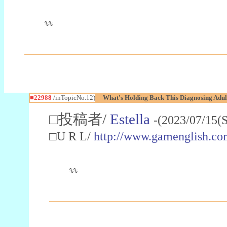
%%
■22988
/inTopicNo.12)
What's Holding Back This Diagnosing Adul
□投稿者/
Estella
-(2023/07/15(
□U R L/
http://www.gamenglish.co
%%