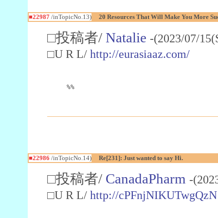
■22987
/inTopicNo.13)
20 Resources That Will Make You More Succ
□投稿者/
Natalie
-(2023/07/15(
□U R L/
http://eurasiaaz.com/
%%
■22986
/inTopicNo.14)
Re[231]: Just wanted to say Hi.
□投稿者/
CanadaPharm
-(202
□U R L/
http://cPFnjNIKUTwgQzN