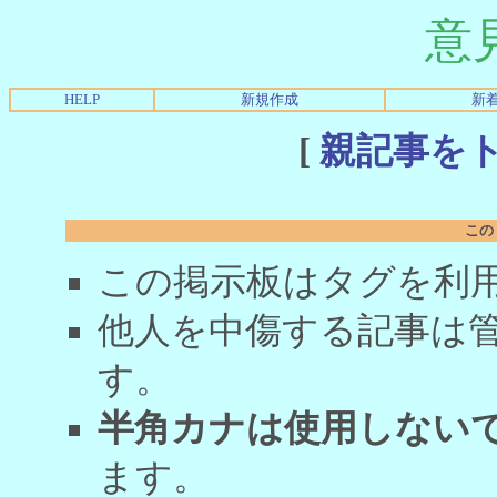
意
HELP
新規作成
新
[
親記事を
この
この掲示板はタグを利
他人を中傷する記事は
す。
半角カナは使用しない
ます。