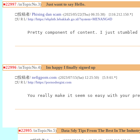
■22997
/inTopicNo.3)
Just want to say Hello.
□投稿者/
Phising dan scam
-(2025/05/22(Thu) 06:35:38) [116.212.150.*]
□U R L/
http://https://ebphtb.lebakkab.go.id/?system=MENANG4D
Pretty component of content. I just stumbled 
■22996
/inTopicNo.4)
Im happy I finally signed up
□投稿者/
nefigporn.com
-(2023/07/15(Sat) 12:25:50) [5.9.61.*]
□U R L/
http://https://pornodergisi.com
You really make it seem so easy with your pre
■22995
/inTopicNo.5)
Data Sdy Tips From The Best In The Industr