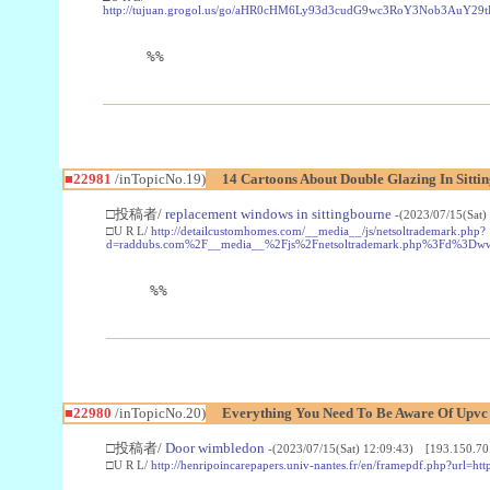
http://tujuan.grogol.us/go/aHR0cHM6Ly93d3cudG9wc3RoY3Nob3A
%%
■22981
/inTopicNo.19)
14 Cartoons About Double Glazing In Sitti
□投稿者/
replacement windows in sittingbourne
-(2023/07/15(Sat)
□U R L/
http://detailcustomhomes.com/__media__/js/netsoltrademark.php?
d=raddubs.com%2F__media__%2Fjs%2Fnetsoltrademark.php%3Fd%3Dwww
%%
■22980
/inTopicNo.20)
Everything You Need To Be Aware Of Upv
□投稿者/
Door wimbledon
-(2023/07/15(Sat) 12:09:43) [193.150.70
□U R L/
http://henripoincarepapers.univ-nantes.fr/en/framepdf.php?url=ht