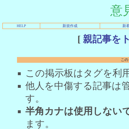
意
HELP
新規作成
新
[
親記事を
この
この掲示板はタグを利
他人を中傷する記事は
す。
半角カナは使用しない
ます。