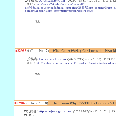
□投稿者/
56.usleallster.Com
-(2023/07/15(Sat) 12:10:59) [193.218.
□U R L/
http://https://56.usleallster.com/index/d1?
diff=0&utm_source=ogdd&utm_campaign=26607&utm_content=&utm_cl
bombs%2F&an=&utm_term=&site=&pushMode=popup
%%
■22983
/inTopicNo.17)
What Can A Weekly Car Locksmith Near Me
□投稿者/
Locksmith for a car
-(2023/07/15(Sat) 12:10:32) [193.150.
□U R L/
http://conferencevenuesspain.net/__media__/js/netsoltrademark
%%
■22982
/inTopicNo.18)
The Reason Why USA THC Is Everyone's Ob
□投稿者/
http://Tujuan.grogol.us
-(2023/07/15(Sat) 12:10:15) [193.
□U R L/