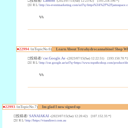
□投稿者/
Lamont
-(2023/07/15(Sat) 12:23:42) [193.218.190.*]
□U R L/
http://es-eventmarketing.com/url?q=https%3A%2F%2Fjamsspace.
%%
■22994
/inTopicNo.6)
Learn About Tetrahydrocannabinol Shop W
□投稿者/
cse.Google.Ae
-(2023/07/15(Sat) 12:22:51) [193.150.70.*]
□U R L/
http://cse.google.ae/url?q=https://www.topsthcshop.com/product/d
%%
■22993
/inTopicNo.7)
Im glad I now signed up
□投稿者/
SANAIAKAI
-(2023/07/15(Sat) 12:20:42) [107.152.33.*]
□U R L/
http://https://visasdirect.com.au