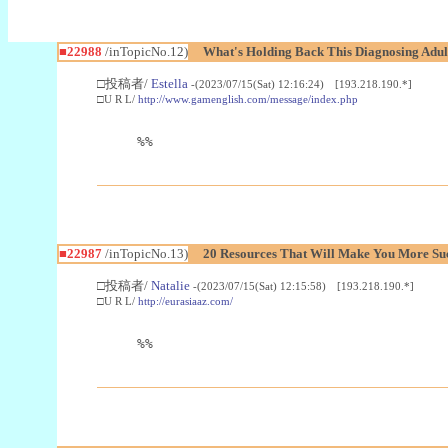
■22988
/inTopicNo.12)
What's Holding Back This Diagnosing Adul
□投稿者/
Estella
-(2023/07/15(Sat) 12:16:24) [193.218.190.*]
□U R L/
http://www.gamenglish.com/message/index.php
%%
■22987
/inTopicNo.13)
20 Resources That Will Make You More Succ
□投稿者/
Natalie
-(2023/07/15(Sat) 12:15:58) [193.218.190.*]
□U R L/
http://eurasiaaz.com/
%%