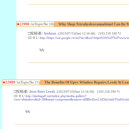
■22990
/inTopicNo.10)
Why Shop Tetrahydrocannabinol Can Be M
□投稿者/
Andreas
-(2023/07/15(Sat) 12:16:46) [193.218.190.*]
□U R L/
http://https://cse.google.rw/url?sa=t&url=https%3A%2F%2Fwww.
%%
■22989
/inTopicNo.11)
The Benefits Of Upvc Window Repairs Leeds At Leas
□投稿者/
door fitter Leeds
-(2023/07/15(Sat) 12:16:30) [193.218.190.*]
□U R L/
http://sheilagaff.net/index.php/media-gallery?
view=slideshow&id=36&tmpl=component&return=aHR0cDovL3d3dy5mb3Vpb
%%