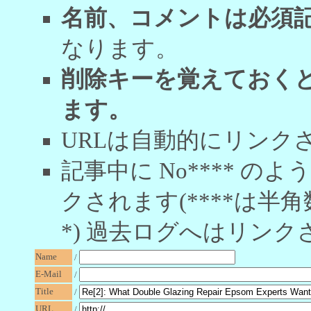
名前、コメントは必須
なります。
削除キーを覚えておく
ます。
URLは自動的にリンク
記事中に No**** 
クされます(****は半角
*) 過去ログへはリンク
Name
/
E-Mail
/
Title
/
URL
/