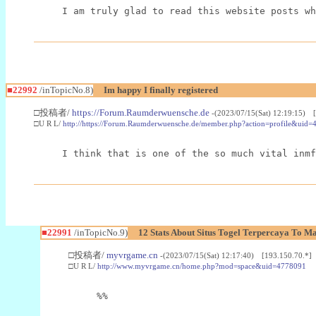
I am truly glad to read this website posts wh
■22992
/inTopicNo.8)
Im happy I finally registered
□投稿者/
https://Forum.Raumderwuensche.de
-(2023/07/15(Sat) 12:19:15) 
□U R L/
http://https://Forum.Raumderwuensche.de/member.php?action=profile&uid=
I think that is one of the so much vital inmf
■22991
/inTopicNo.9)
12 Stats About Situs Togel Terpercaya To M
□投稿者/
myvrgame.cn
-(2023/07/15(Sat) 12:17:40) [193.150.70.*]
□U R L/
http://www.myvrgame.cn/home.php?mod=space&uid=4778091
%%