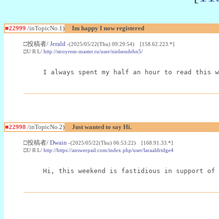
■22999
/inTopicNo.1)
Im happy I now registered
□投稿者/
Jerald
-(2025/05/22(Thu) 09:29:54) [158.62.223.*]
□U R L/
http://stroyrem-master.ru/user/nielsendehn5/
I always spent my half an hour to read this w
■22998
/inTopicNo.2)
Just wanted to say Hi.
□投稿者/
Dwain
-(2025/05/22(Thu) 06:53:22) [168.91.33.*]
□U R L/
http://https://answerpail.com/index.php/user/laraaldridge4
Hi, this weekend is fastidious in support of 