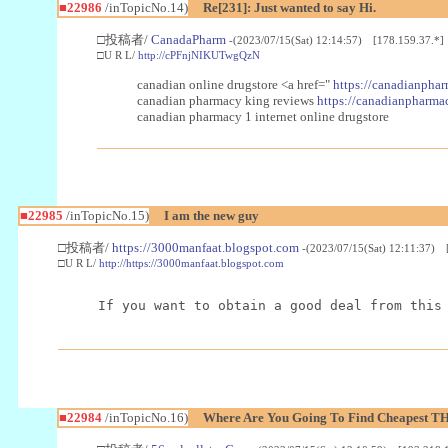
■22986
/inTopicNo.14)
Re[231]: Just wanted to say Hi.
□投稿者/
CanadaPharm
-(2023/07/15(Sat) 12:14:57) [178.159.37.*]
□U R L/
http://cPFnjNIKUTwgQzN
canadian online drugstore <a href="
https://canadianphar
canadian pharmacy king reviews
https://canadianpharmac
canadian pharmacy 1 internet online drugstore
■22985
/inTopicNo.15)
I am the new guy
□投稿者/
https://3000manfaat.blogspot.com
-(2023/07/15(Sat) 12:11:37) 
□U R L/
http://https://3000manfaat.blogspot.com
If you want to obtain a good deal from this
■22984
/inTopicNo.16)
Where Are You Going To Find Cheapest TH