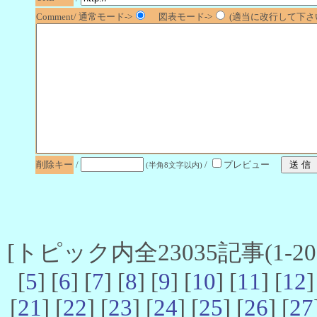
Comment/ 通常モード->
図表モード->
(適当に改行して下さい
削除キー
/
/
プレビュー
(半角8文字以内)
[トピック内全23035記事(1-20 
[
5
] [
6
] [
7
] [
8
] [
9
] [
10
] [
11
] [
12
]
[
21
] [
22
] [
23
] [
24
] [
25
] [
26
] [
27