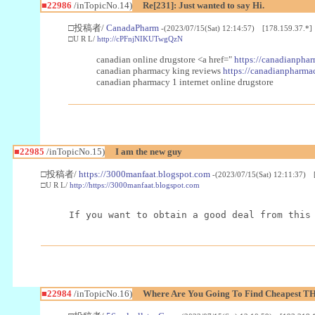
■22986
/inTopicNo.14)
Re[231]: Just wanted to say Hi.
□投稿者/
CanadaPharm
-(2023/07/15(Sat) 12:14:57) [178.159.37.*]
□U R L/
http://cPFnjNIKUTwgQzN
canadian online drugstore <a href="
https://canadianphar
canadian pharmacy king reviews
https://canadianpharmac
canadian pharmacy 1 internet online drugstore
■22985
/inTopicNo.15)
I am the new guy
□投稿者/
https://3000manfaat.blogspot.com
-(2023/07/15(Sat) 12:11:37) 
□U R L/
http://https://3000manfaat.blogspot.com
If you want to obtain a good deal from this
■22984
/inTopicNo.16)
Where Are You Going To Find Cheapest TH