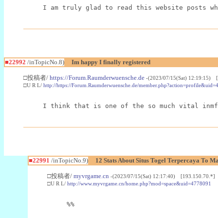
I am truly glad to read this website posts wh
■22992
/inTopicNo.8)
Im happy I finally registered
□投稿者/
https://Forum.Raumderwuensche.de
-(2023/07/15(Sat) 12:19:15) 
□U R L/
http://https://Forum.Raumderwuensche.de/member.php?action=profile&uid=
I think that is one of the so much vital inmf
■22991
/inTopicNo.9)
12 Stats About Situs Togel Terpercaya To M
□投稿者/
myvrgame.cn
-(2023/07/15(Sat) 12:17:40) [193.150.70.*]
□U R L/
http://www.myvrgame.cn/home.php?mod=space&uid=4778091
%%