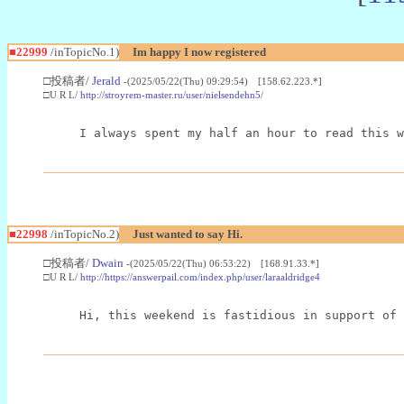
■22999
/inTopicNo.1)
Im happy I now registered
□投稿者/
Jerald
-(2025/05/22(Thu) 09:29:54) [158.62.223.*]
□U R L/
http://stroyrem-master.ru/user/nielsendehn5/
I always spent my half an hour to read this w
■22998
/inTopicNo.2)
Just wanted to say Hi.
□投稿者/
Dwain
-(2025/05/22(Thu) 06:53:22) [168.91.33.*]
□U R L/
http://https://answerpail.com/index.php/user/laraaldridge4
Hi, this weekend is fastidious in support of 