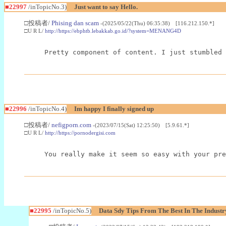
■22997
/inTopicNo.3)
Just want to say Hello.
□投稿者/
Phising dan scam
-(2025/05/22(Thu) 06:35:38) [116.212.150.*]
□U R L/
http://https://ebphtb.lebakkab.go.id/?system=MENANG4D
Pretty component of content. I just stumbled 
■22996
/inTopicNo.4)
Im happy I finally signed up
□投稿者/
nefigporn.com
-(2023/07/15(Sat) 12:25:50) [5.9.61.*]
□U R L/
http://https://pornodergisi.com
You really make it seem so easy with your pre
■22995
/inTopicNo.5)
Data Sdy Tips From The Best In The Industr