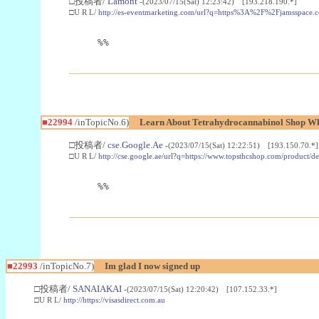
□投稿者/
Lamont
-(2023/07/15(Sat) 12:23:42) [193.218.190.*]
□U R L/
http://es-eventmarketing.com/url?q=https%3A%2F%2Fjamsspace.
%%
■22994
/inTopicNo.6)
Learn About Tetrahydrocannabinol Shop W
□投稿者/
cse.Google.Ae
-(2023/07/15(Sat) 12:22:51) [193.150.70.*]
□U R L/
http://cse.google.ae/url?q=https://www.topsthcshop.com/product/d
%%
■22993
/inTopicNo.7)
Im glad I now signed up
□投稿者/
SANAIAKAI
-(2023/07/15(Sat) 12:20:42) [107.152.33.*]
□U R L/
http://https://visasdirect.com.au