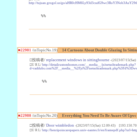
http://tujuan.grogol.us/go/aHR0cHM6Ly93d3cudG9wc3RoY3Nob3A
%%
■22981
/inTopicNo.19)
14 Cartoons About Double Glazing In Sitti
□投稿者/
replacement windows in sittingbourne
-(2023/07/15(Sat)
□U R L/
http://detailcustomhomes.com/__media__/js/netsoltrademark.php?
d=raddubs.com%2F__media__%2Fjs%2Fnetsoltrademark.php%3Fd%3Dwww
%%
■22980
/inTopicNo.20)
Everything You Need To Be Aware Of Upv
□投稿者/
Door wimbledon
-(2023/07/15(Sat) 12:09:43) [193.150.70
□U R L/
http://henripoincarepapers.univ-nantes.fr/en/framepdf.php?url=ht