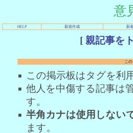
意
HELP
新規作成
新
[
親記事を
この
この掲示板はタグを利
他人を中傷する記事は
す。
半角カナは使用しない
ます。