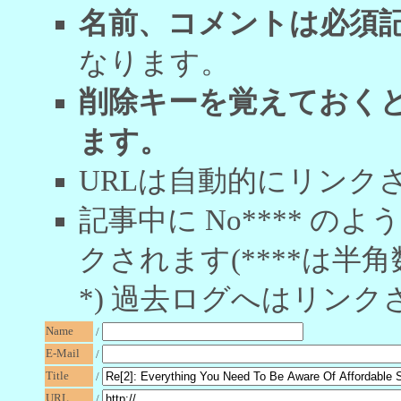
名前、コメントは必須
なります。
削除キーを覚えておく
ます。
URLは自動的にリンク
記事中に No**** 
クされます(****は半角
*) 過去ログへはリンク
Name
/
E-Mail
/
Title
/
URL
/