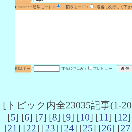
Comment/ 通常モード->
図表モード->
(適当に改行して下さい
削除キー
/
/
プレビュー
(半角8文字以内)
[トピック内全23035記事(1-20 
[
5
] [
6
] [
7
] [
8
] [
9
] [
10
] [
11
] [
12
]
[
21
] [
22
] [
23
] [
24
] [
25
] [
26
] [
27