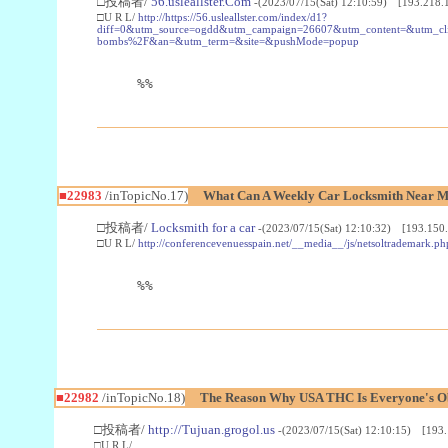
□投稿者/
56.usleallster.Com
-(2023/07/15(Sat) 12:10:59) [193.218.
□U R L/
http://https://56.usleallster.com/index/d1?
diff=0&utm_source=ogdd&utm_campaign=26607&utm_content=&utm_cl
bombs%2F&an=&utm_term=&site=&pushMode=popup
%%
■22983
/inTopicNo.17)
What Can A Weekly Car Locksmith Near Me
□投稿者/
Locksmith for a car
-(2023/07/15(Sat) 12:10:32) [193.150.
□U R L/
http://conferencevenuesspain.net/__media__/js/netsoltrademark
%%
■22982
/inTopicNo.18)
The Reason Why USA THC Is Everyone's Ob
□投稿者/
http://Tujuan.grogol.us
-(2023/07/15(Sat) 12:10:15) [193.
□U R L/