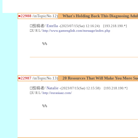
■22988
/inTopicNo.12)
What's Holding Back This Diagnosing Adul
□投稿者/
Estella
-(2023/07/15(Sat) 12:16:24) [193.218.190.*]
□U R L/
http://www.gamenglish.com/message/index.php
%%
■22987
/inTopicNo.13)
20 Resources That Will Make You More Succ
□投稿者/
Natalie
-(2023/07/15(Sat) 12:15:58) [193.218.190.*]
□U R L/
http://eurasiaaz.com/
%%