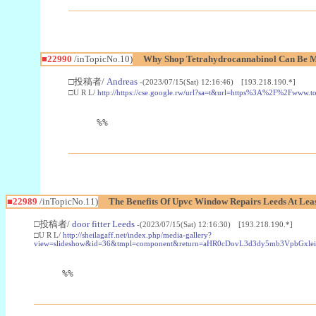
■22990
/inTopicNo.10)
Why Shop Tetrahydrocannabinol Can Be M
□投稿者/
Andreas
-(2023/07/15(Sat) 12:16:46) [193.218.190.*]
□U R L/
http://https://cse.google.rw/url?sa=t&url=https%3A%2F%2Fwww.
%%
■22989
/inTopicNo.11)
The Benefits Of Upvc Window Repairs Leeds At Leas
□投稿者/
door fitter Leeds
-(2023/07/15(Sat) 12:16:30) [193.218.190.*]
□U R L/
http://sheilagaff.net/index.php/media-gallery?
view=slideshow&id=36&tmpl=component&return=aHR0cDovL3d3dy5mb3Vpb
%%