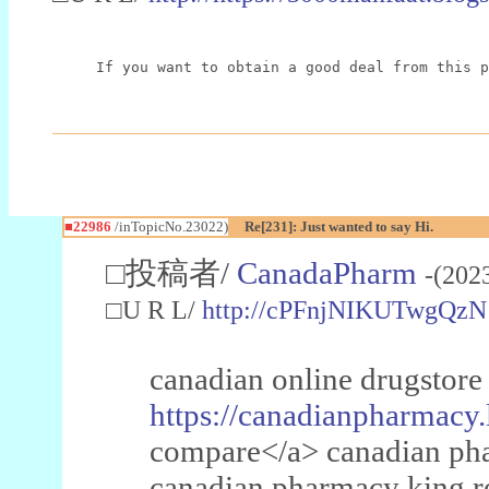
If you want to obtain a good deal from this p
■22986
/inTopicNo.23022)
Re[231]: Just wanted to say Hi.
□投稿者/
CanadaPharm
-(202
□U R L/
http://cPFnjNIKUTwgQzN
canadian online drugstore
https://canadianpharmacy.
compare</a> canadian pha
canadian pharmacy king 