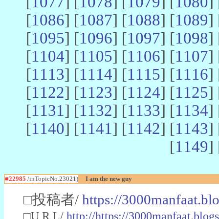
[
1077
] [
1078
] [
1079
] [
1080
] 
[
1086
] [
1087
] [
1088
] [
1089
] 
[
1095
] [
1096
] [
1097
] [
1098
] 
[
1104
] [
1105
] [
1106
] [
1107
] 
[
1113
] [
1114
] [
1115
] [
1116
] 
[
1122
] [
1123
] [
1124
] [
1125
] 
[
1131
] [
1132
] [
1133
] [
1134
] 
[
1140
] [
1141
] [
1142
] [
1143
] 
[
1149
] 
■22985
/inTopicNo.23021)
I am the new guy
□投稿者/
https://3000manfaat.bl
□U R L/
http://https://3000manfaat.blog