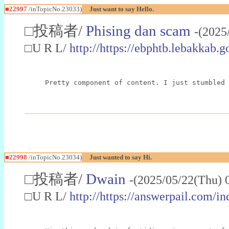
■22997
/inTopicNo.23033)
Just want to say Hello.
□投稿者/
Phising dan scam
-(2025
□U R L/
http://https://ebphtb.lebakk
Pretty component of content. I just stumbled 
■22998
/inTopicNo.23034)
Just wanted to say Hi.
□投稿者/
Dwain
-(2025/05/22(Thu) 
□U R L/
http://https://answerpail.com/i