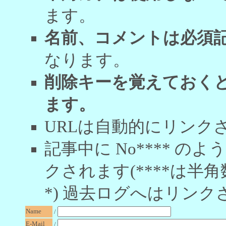
ます。
名前、コメントは必須
なります。
削除キーを覚えておく
ます。
URLは自動的にリンク
記事中に No**** 
クされます(****は半角
*) 過去ログへはリンク
Name
/
E-Mail
/