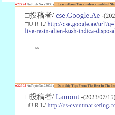
■22994
/inTopicNo.23030)
Learn About Tetrahydrocannabinol S
□投稿者/
cse.Google.Ae
-(202
□U R L/
http://cse.google.ae/url?q
live-resin-alien-kush-indica-dispo
%%
■22995
/inTopicNo.23031)
Data Sdy Tips From The Best In The In
□投稿者/
Lamont
-(2023/07/15
□U R L/
http://es-eventmarketin