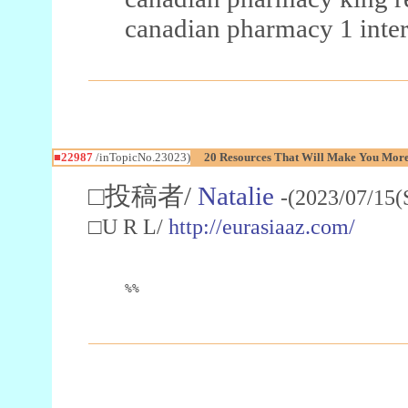
canadian pharmacy 1 inter
■22987
/inTopicNo.23023)
20 Resources That Will Make You More 
□投稿者/
Natalie
-(2023/07/15(
□U R L/
http://eurasiaaz.com/
%%