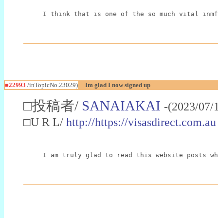
I think that is one of the so much vital inmf
■22993
/inTopicNo.23029)
Im glad I now signed up
□投稿者/
SANAIAKAI
-(2023/07/
□U R L/
http://https://visasdirect.com.au
I am truly glad to read this website posts wh