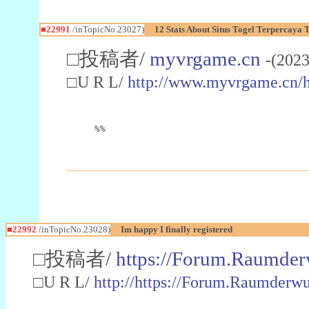
■22991
/inTopicNo.23027)
12 Stats About Situs Togel Terpercaya
□投稿者/
myvrgame.cn
-(2023
□U R L/
http://www.myvrgame.cn
%%
■22992
/inTopicNo.23028)
Im happy I finally registered
□投稿者/
https://Forum.Raumder
□U R L/
http://https://Forum.Raumder