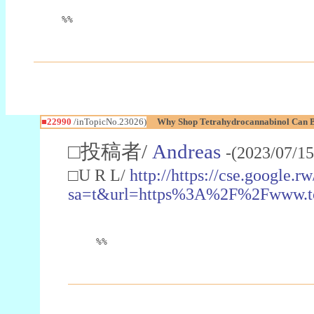
%%
■22990
/inTopicNo.23026)
Why Shop Tetrahydrocannabinol Can B
□投稿者/
Andreas
-(2023/07/15
□U R L/
http://https://cse.google.rw
sa=t&url=https%3A%2F%2Fwww.t
%%