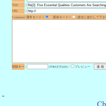
Title
/
URL
/
Comment/ 通常モード->
図表モード->
(適当に改行して下さい
削除キー
/
/
プレビュー
(半角8文字以内)
-
Ch