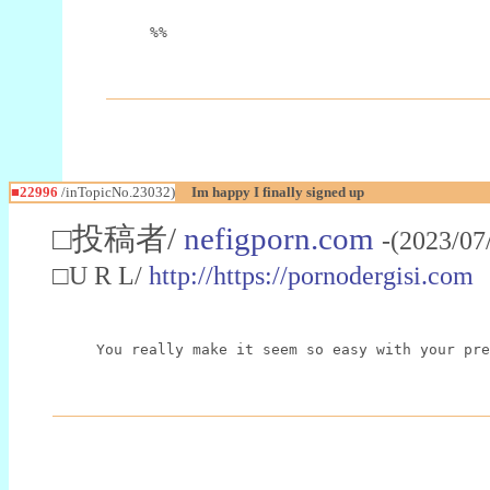
%%
■22996
/inTopicNo.23032)
Im happy I finally signed up
□投稿者/
nefigporn.com
-(2023/07
□U R L/
http://https://pornodergisi.com
You really make it seem so easy with your pre