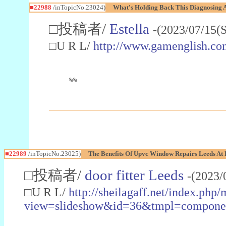
■22988
/inTopicNo.23024)
What's Holding Back This Diagnosing A
□投稿者/
Estella
-(2023/07/15(
□U R L/
http://www.gamenglish.co
%%
■22989
/inTopicNo.23025)
The Benefits Of Upvc Window Repairs Leeds At 
□投稿者/
door fitter Leeds
-(2023/
□U R L/
http://sheilagaff.net/index.php/
view=slideshow&id=36&tmpl=comp