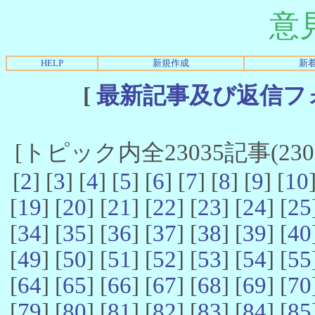
意
HELP
新規作成
新
[
最新記事及び返信フ
[トピック内全23035記事(23021
[
2
] [
3
] [
4
] [
5
] [
6
] [
7
] [
8
] [
9
] [
10
[
19
] [
20
] [
21
] [
22
] [
23
] [
24
] [
25
[
34
] [
35
] [
36
] [
37
] [
38
] [
39
] [
40
[
49
] [
50
] [
51
] [
52
] [
53
] [
54
] [
55
[
64
] [
65
] [
66
] [
67
] [
68
] [
69
] [
70
[
79
] [
80
] [
81
] [
82
] [
83
] [
84
] [
85