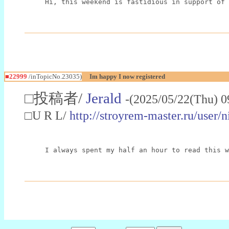
Hi, this weekend is fastidious in support of 
■22999
/inTopicNo.23035)
Im happy I now registered
□投稿者/
Jerald
-(2025/05/22(Thu) 0
□U R L/
http://stroyrem-master.ru/user/
I always spent my half an hour to read this w