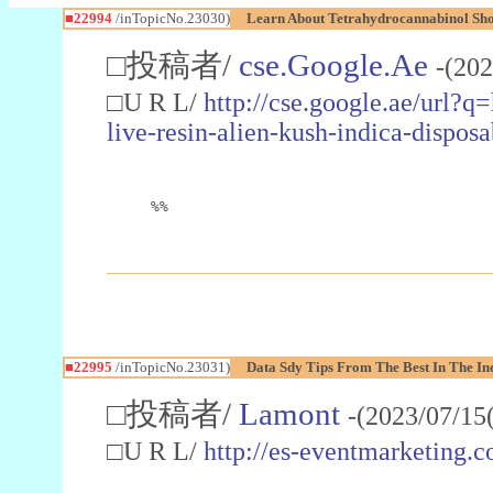
■22994
/inTopicNo.23030)
Learn About Tetrahydrocannabinol S
□投稿者/
cse.Google.Ae
-(202
□U R L/
http://cse.google.ae/url?q
live-resin-alien-kush-indica-dispo
%%
■22995
/inTopicNo.23031)
Data Sdy Tips From The Best In The In
□投稿者/
Lamont
-(2023/07/15
□U R L/
http://es-eventmarketin