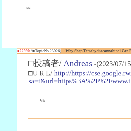
%%
■22990
/inTopicNo.23026)
Why Shop Tetrahydrocannabinol Can B
□投稿者/
Andreas
-(2023/07/15
□U R L/
http://https://cse.google.rw
sa=t&url=https%3A%2F%2Fwww.t
%%