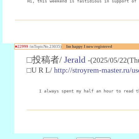
Hi, this weekend is fastidious in support of 
■22999
/inTopicNo.23035)
Im happy I now registered
□投稿者/
Jerald
-(2025/05/22(Th
□U R L/
http://stroyrem-master.ru/u
I always spent my half an hour to read t