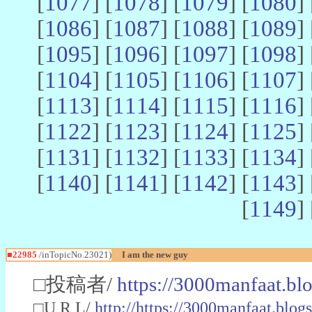
[
1077
] [
1078
] [
1079
] [
1080
] 
[
1086
] [
1087
] [
1088
] [
1089
] 
[
1095
] [
1096
] [
1097
] [
1098
] 
[
1104
] [
1105
] [
1106
] [
1107
] 
[
1113
] [
1114
] [
1115
] [
1116
] 
[
1122
] [
1123
] [
1124
] [
1125
] 
[
1131
] [
1132
] [
1133
] [
1134
] 
[
1140
] [
1141
] [
1142
] [
1143
] 
[
1149
] 
■22985
/inTopicNo.23021)
I am the new guy
□投稿者/
https://3000manfaat.bl
□U R L/
http://https://3000manfaat.blog