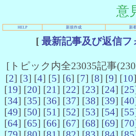
意
HELP
新規作成
新
[
最新記事及び返信フ
[トピック内全23035記事(23021
[
2
] [
3
] [
4
] [
5
] [
6
] [
7
] [
8
] [
9
] [
10
[
19
] [
20
] [
21
] [
22
] [
23
] [
24
] [
25
[
34
] [
35
] [
36
] [
37
] [
38
] [
39
] [
40
[
49
] [
50
] [
51
] [
52
] [
53
] [
54
] [
55
[
64
] [
65
] [
66
] [
67
] [
68
] [
69
] [
70
[
79
] [
80
] [
81
] [
82
] [
83
] [
84
] [
85