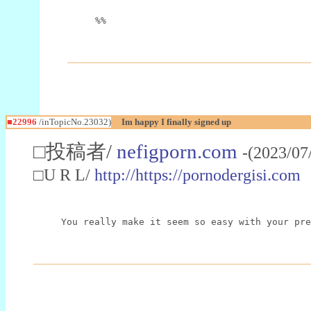
%%
■22996
/inTopicNo.23032)
Im happy I finally signed up
□投稿者/
nefigporn.com
-(2023/07
□U R L/
http://https://pornodergisi.com
You really make it seem so easy with your pre