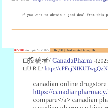
If you want to obtain a good deal from this p
■22986
/inTopicNo.23022)
Re[231]: Just wanted to say Hi.
□投稿者/
CanadaPharm
-(202
□U R L/
http://cPFnjNIKUTwgQzN
canadian online drugstore
https://canadianpharmacy.
compare</a> canadian pha
canadian pharmacy king 