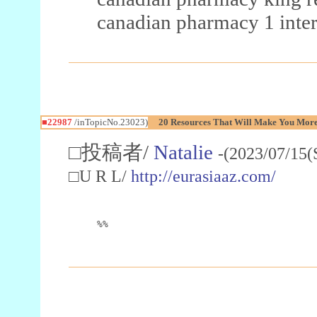
canadian pharmacy 1 inter
■22987
/inTopicNo.23023)
20 Resources That Will Make You More 
□投稿者/
Natalie
-(2023/07/15(
□U R L/
http://eurasiaaz.com/
%%