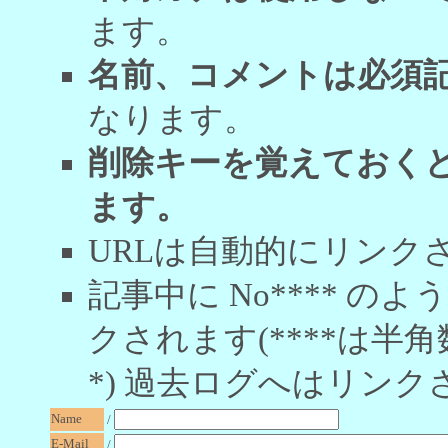
ます。
名前、コメントは必須
なります。
削除キーを覚えておく
ます。
URLは自動的にリンク
記事中に No**** 
クされます(****は半角
*) 過去ログへはリンク
Name
/
E-Mail
/