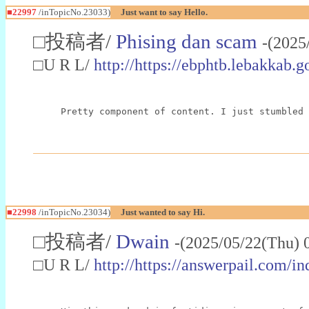
■22997
/inTopicNo.23033)
Just want to say Hello.
□投稿者/
Phising dan scam
-(2025
□U R L/
http://https://ebphtb.lebakk
Pretty component of content. I just stumbled 
■22998
/inTopicNo.23034)
Just wanted to say Hi.
□投稿者/
Dwain
-(2025/05/22(Thu) 
□U R L/
http://https://answerpail.com/i