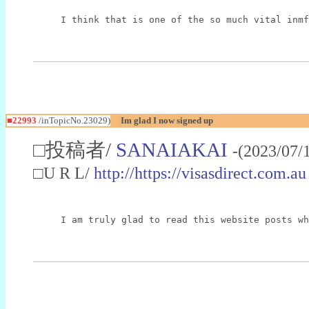
I think that is one of the so much vital inmf
■22993
/inTopicNo.23029)
Im glad I now signed up
□投稿者/
SANAIAKAI
-(2023/07/
□U R L/
http://https://visasdirect.com.au
I am truly glad to read this website posts wh