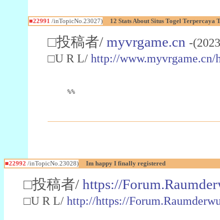
■22991
/inTopicNo.23027)
12 Stats About Situs Togel Terpercaya
□投稿者/
myvrgame.cn
-(2023
□U R L/
http://www.myvrgame.cn
%%
■22992
/inTopicNo.23028)
Im happy I finally registered
□投稿者/
https://Forum.Raumder
□U R L/
http://https://Forum.Raumder