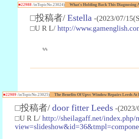
■22988
/inTopicNo.23024)
What's Holding Back This Diagnosing A
□投稿者/
Estella
-(2023/07/15(
□U R L/
http://www.gamenglish.co
%%
■22989
/inTopicNo.23025)
The Benefits Of Upvc Window Repairs Leeds At 
□投稿者/
door fitter Leeds
-(2023/
□U R L/
http://sheilagaff.net/index.php/
view=slideshow&id=36&tmpl=comp