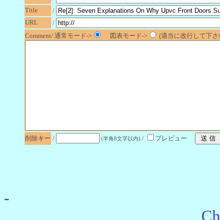
Title
/
URL
/
Comment/ 通常モード->
図表モード->
(適当に改行して下さい
削除キー
/
/
プレビュー
(半角8文字以内)
-
Ch