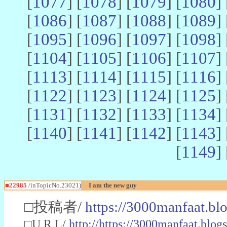
[
1077
] [
1078
] [
1079
] [
1080
] 
[
1086
] [
1087
] [
1088
] [
1089
] 
[
1095
] [
1096
] [
1097
] [
1098
] 
[
1104
] [
1105
] [
1106
] [
1107
] 
[
1113
] [
1114
] [
1115
] [
1116
] 
[
1122
] [
1123
] [
1124
] [
1125
] 
[
1131
] [
1132
] [
1133
] [
1134
] 
[
1140
] [
1141
] [
1142
] [
1143
] 
[
1149
] 
■22985
/inTopicNo.23021)
I am the new guy
□投稿者/
https://3000manfaat.bl
□U R L/
http://https://3000manfaat.blog