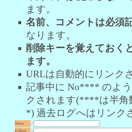
ます。
名前、コメントは必須
なります。
削除キーを覚えておく
ます。
URLは自動的にリンク
記事中に No**** 
クされます(****は半角
*) 過去ログへはリンク
Name
/
E-Mail
/