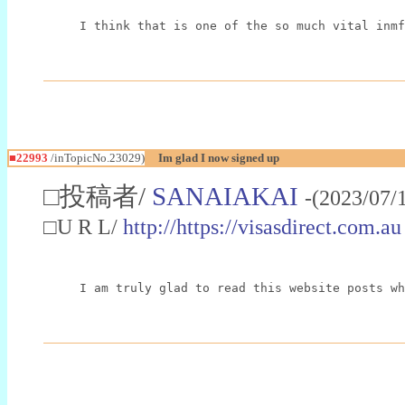
I think that is one of the so much vital inmf
■22993
/inTopicNo.23029)
Im glad I now signed up
□投稿者/
SANAIAKAI
-(2023/07/
□U R L/
http://https://visasdirect.com.au
I am truly glad to read this website posts wh