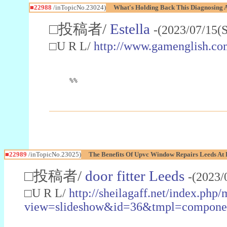
■22988
/inTopicNo.23024)
What's Holding Back This Diagnosing A
□投稿者/
Estella
-(2023/07/15(
□U R L/
http://www.gamenglish.co
%%
■22989
/inTopicNo.23025)
The Benefits Of Upvc Window Repairs Leeds At 
□投稿者/
door fitter Leeds
-(2023/
□U R L/
http://sheilagaff.net/index.php/
view=slideshow&id=36&tmpl=comp