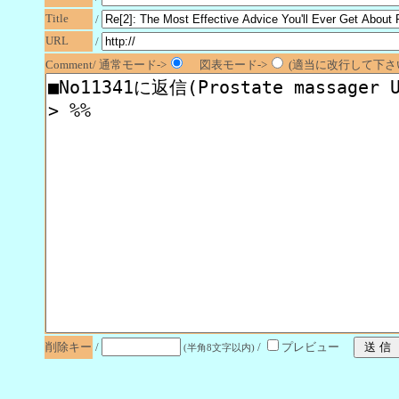
Title
/
URL
/
Comment/ 通常モード->
図表モード->
(適当に改行して下さい
削除キー
/
/
プレビュー
(半角8文字以内)