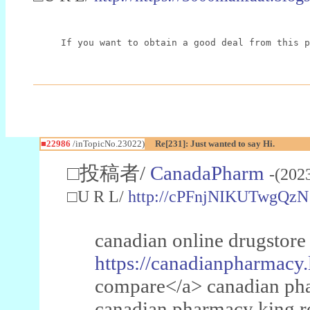
If you want to obtain a good deal from this p
■22986
/inTopicNo.23022)
Re[231]: Just wanted to say Hi.
□投稿者/
CanadaPharm
-(202
□U R L/
http://cPFnjNIKUTwgQzN
canadian online drugstore
https://canadianpharmacy.
compare</a> canadian pha
canadian pharmacy king 