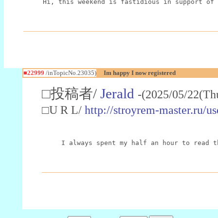
Hi, this weekend is fastidious in support of 
■22999
/inTopicNo.23035)
Im happy I now registered
□投稿者/
Jerald
-(2025/05/22(Th
□U R L/
http://stroyrem-master.ru/u
I always spent my half an hour to read t