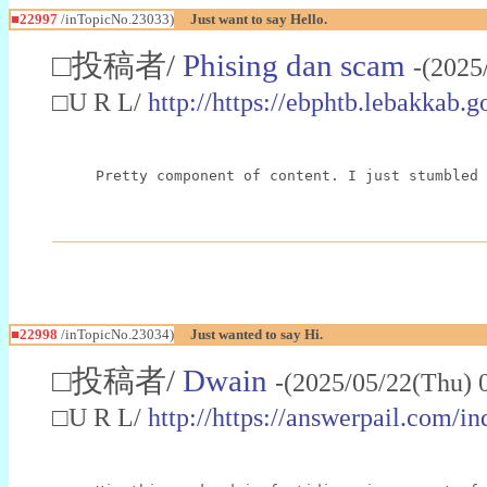
■22997
/inTopicNo.23033)
Just want to say Hello.
□投稿者/
Phising dan scam
-(2025
□U R L/
http://https://ebphtb.lebakk
Pretty component of content. I just stumbled 
■22998
/inTopicNo.23034)
Just wanted to say Hi.
□投稿者/
Dwain
-(2025/05/22(Thu) 
□U R L/
http://https://answerpail.com/i