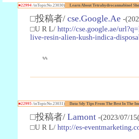
■22994
/inTopicNo.23030)
Learn About Tetrahydrocannabinol S
□投稿者/
cse.Google.Ae
-(202
□U R L/
http://cse.google.ae/url?q
live-resin-alien-kush-indica-dispo
%%
■22995
/inTopicNo.23031)
Data Sdy Tips From The Best In The In
□投稿者/
Lamont
-(2023/07/15
□U R L/
http://es-eventmarketin