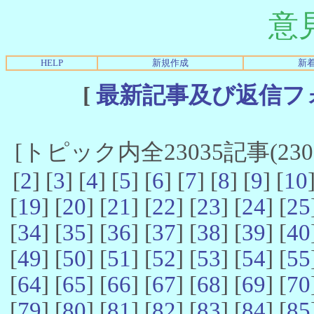
意
HELP
新規作成
新
[
最新記事及び返信フ
[トピック内全23035記事(23021
[
2
] [
3
] [
4
] [
5
] [
6
] [
7
] [
8
] [
9
] [
10
[
19
] [
20
] [
21
] [
22
] [
23
] [
24
] [
25
[
34
] [
35
] [
36
] [
37
] [
38
] [
39
] [
40
[
49
] [
50
] [
51
] [
52
] [
53
] [
54
] [
55
[
64
] [
65
] [
66
] [
67
] [
68
] [
69
] [
70
[
79
] [
80
] [
81
] [
82
] [
83
] [
84
] [
85