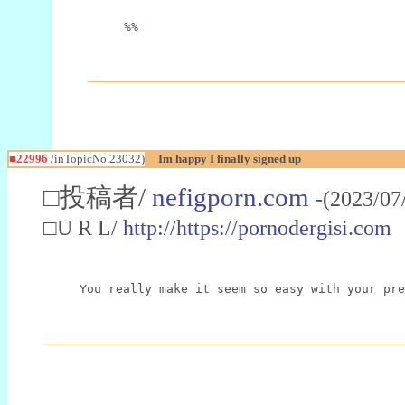
%%
■22996
/inTopicNo.23032)
Im happy I finally signed up
□投稿者/
nefigporn.com
-(2023/07
□U R L/
http://https://pornodergisi.com
You really make it seem so easy with your pre