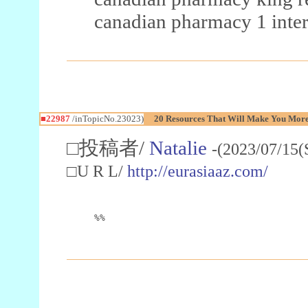
canadian pharmacy 1 inter
■22987
/inTopicNo.23023)
20 Resources That Will Make You More 
□投稿者/
Natalie
-(2023/07/15(
□U R L/
http://eurasiaaz.com/
%%