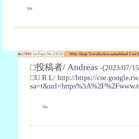
%%
■22990
/inTopicNo.23026)
Why Shop Tetrahydrocannabinol Can B
□投稿者/
Andreas
-(2023/07/15
□U R L/
http://https://cse.google.rw
sa=t&url=https%3A%2F%2Fwww.t
%%