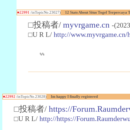
■22991
/inTopicNo.23027)
12 Stats About Situs Togel Terpercaya
□投稿者/
myvrgame.cn
-(2023
□U R L/
http://www.myvrgame.cn
%%
■22992
/inTopicNo.23028)
Im happy I finally registered
□投稿者/
https://Forum.Raumder
□U R L/
http://https://Forum.Raumder