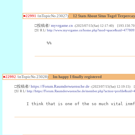
■22991
/inTopicNo.23027)
12 Stats About Situs Togel Terperc
□投稿者/
myvrgame.cn
-(2023/07/15(Sat) 12:17:40) [193.150.70
□U R L/
http://www.myvrgame.cn/home.php?mod=space&uid=477809
%%
■22992
/inTopicNo.23028)
Im happy I finally registered
□投稿者/
https://Forum.Raumderwuensche.de
-(2023/07/15(Sat) 12:19:15) 
□U R L/
http://https://Forum.Raumderwuensche.de/member.php?action=profile&uid=
I think that is one of the so much vital inmf