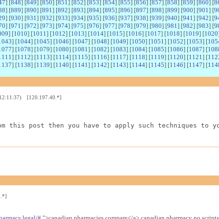
47
] [
848
] [
849
] [
850
] [
851
] [
852
] [
853
] [
854
] [
855
] [
856
] [
857
] [
858
] [
859
] [
860
] [
8
88
] [
889
] [
890
] [
891
] [
892
] [
893
] [
894
] [
895
] [
896
] [
897
] [
898
] [
899
] [
900
] [
901
] [
9
29
] [
930
] [
931
] [
932
] [
933
] [
934
] [
935
] [
936
] [
937
] [
938
] [
939
] [
940
] [
941
] [
942
] [
9
70
] [
971
] [
972
] [
973
] [
974
] [
975
] [
976
] [
977
] [
978
] [
979
] [
980
] [
981
] [
982
] [
983
] [
9
009
] [
1010
] [
1011
] [
1012
] [
1013
] [
1014
] [
1015
] [
1016
] [
1017
] [
1018
] [
1019
] [
1020
1043
] [
1044
] [
1045
] [
1046
] [
1047
] [
1048
] [
1049
] [
1050
] [
1051
] [
1052
] [
1053
] [
105
1077
] [
1078
] [
1079
] [
1080
] [
1081
] [
1082
] [
1083
] [
1084
] [
1085
] [
1086
] [
1087
] [
108
1111
] [
1112
] [
1113
] [
1114
] [
1115
] [
1116
] [
1117
] [
1118
] [
1119
] [
1120
] [
1121
] [
112
1137
] [
1138
] [
1139
] [
1140
] [
1141
] [
1142
] [
1143
] [
1144
] [
1145
] [
1146
] [
1147
] [
114
 12:11:37) [120.197.40.*]
om this post then you have to apply such techniques to y
.*]
harmacy.legal/#
">canadian pharmacies compare</a> canadian pharmacy no scripts