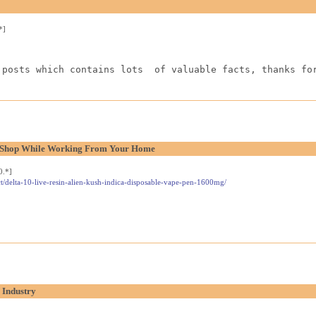
*]
 posts which contains lots  of valuable facts, thanks fo
l Shop While Working From Your Home
0.*]
t/delta-10-live-resin-alien-kush-indica-disposable-vape-pen-1600mg/
 Industry