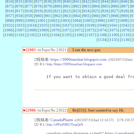
[
834
] [
835
] [
836
] [
837
] [
838
] [
839
] [
840
] [
841
] [
842
] [
843
] [
844
] [
845
] [
846
] [
8
[
875
] [
876
] [
877
] [
878
] [
879
] [
880
] [
881
] [
882
] [
883
] [
884
] [
885
] [
886
] [
887
] [
8
[
916
] [
917
] [
918
] [
919
] [
920
] [
921
] [
922
] [
923
] [
924
] [
925
] [
926
] [
927
] [
928
] [
9
[
957
] [
958
] [
959
] [
960
] [
961
] [
962
] [
963
] [
964
] [
965
] [
966
] [
967
] [
968
] [
969
] [
9
[
998
] [
999
] [
1000
] [
1001
] [
1002
] [
1003
] [
1004
] [
1005
] [
1006
] [
1007
] [
1008
] [
1
[
1032
] [
1033
] [
1034
] [
1035
] [
1036
] [
1037
] [
1038
] [
1039
] [
1040
] [
1041
] [
1042
] [
[
1066
] [
1067
] [
1068
] [
1069
] [
1070
] [
1071
] [
1072
] [
1073
] [
1074
] [
1075
] [
1076
] [
[
1100
] [
1101
] [
1102
] [
1103
] [
1104
] [
1105
] [
1106
] [
1107
] [
1108
] [
1109
] [
1110
] [
[
1134
] [
1135
] [
1136
] [
■22985
/inTopicNo.23021)
I am the new guy
□投稿者/
https://3000manfaat.blogspot.com
-(2023/07/15(Sat)
□U R L/
http://https://3000manfaat.blogspot.com
If you want to obtain a good deal fr
■22986
/inTopicNo.23022)
Re[231]: Just wanted to say Hi.
□投稿者/
CanadaPharm
-(2023/07/15(Sat) 12:14:57) [178.159.37
□U R L/
http://cPFnjNIKUTwgQzN
canadian online drugstore <a href="
https://canadianp