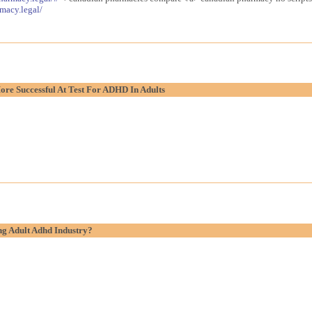
macy.legal/
re Successful At Test For ADHD In Adults
g Adult Adhd Industry?