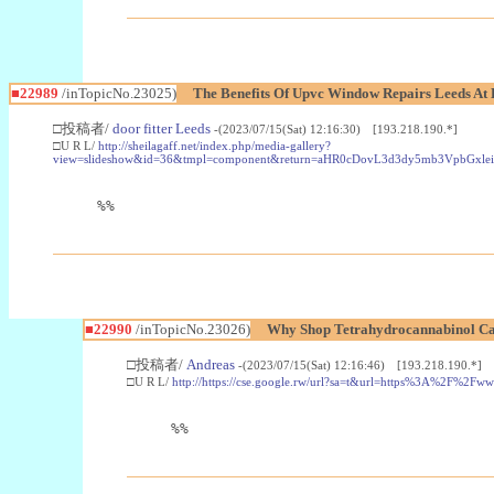
■22989
/inTopicNo.23025)
The Benefits Of Upvc Window Repairs Leeds At 
□投稿者/
door fitter Leeds
-(2023/07/15(Sat) 12:16:30) [193.218.190.*]
□U R L/
http://sheilagaff.net/index.php/media-gallery?
view=slideshow&id=36&tmpl=component&return=aHR0cDovL3d3dy5mb3Vpb
%%
■22990
/inTopicNo.23026)
Why Shop Tetrahydrocannabinol Ca
□投稿者/
Andreas
-(2023/07/15(Sat) 12:16:46) [193.218.190.*]
□U R L/
http://https://cse.google.rw/url?sa=t&url=https%3A%2F%2F
%%