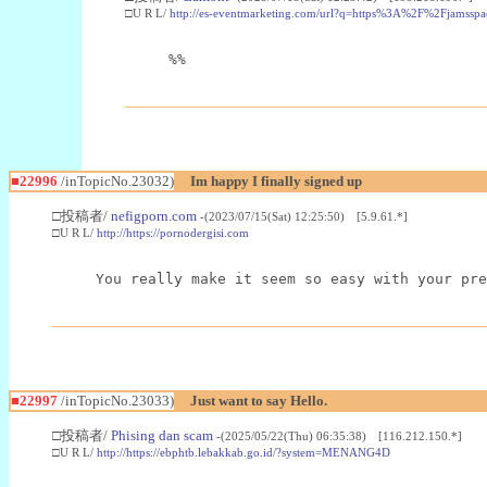
□U R L/
http://es-eventmarketing.com/url?q=https%3A%2F%2Fjamssp
%%
■22996
/inTopicNo.23032)
Im happy I finally signed up
□投稿者/
nefigporn.com
-(2023/07/15(Sat) 12:25:50) [5.9.61.*]
□U R L/
http://https://pornodergisi.com
You really make it seem so easy with your pre
■22997
/inTopicNo.23033)
Just want to say Hello.
□投稿者/
Phising dan scam
-(2025/05/22(Thu) 06:35:38) [116.212.150.*]
□U R L/
http://https://ebphtb.lebakkab.go.id/?system=MENANG4D