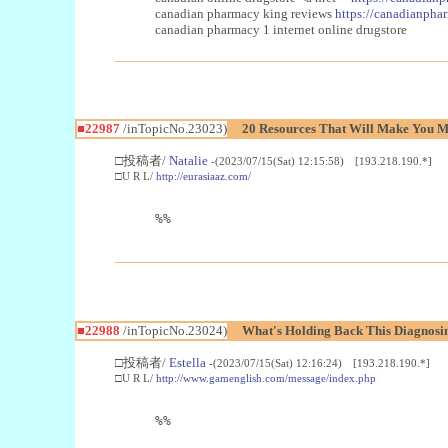
canadian pharmacy king reviews
https://canadianphar
canadian pharmacy 1 internet online drugstore
■22987
/inTopicNo.23023)
20 Resources That Will Make You Mo
□投稿者/
Natalie
-(2023/07/15(Sat) 12:15:58) [193.218.190.*]
□U R L/
http://eurasiaaz.com/
%%
■22988
/inTopicNo.23024)
What's Holding Back This Diagnosin
□投稿者/
Estella
-(2023/07/15(Sat) 12:16:24) [193.218.190.*]
□U R L/
http://www.gamenglish.com/message/index.php
%%