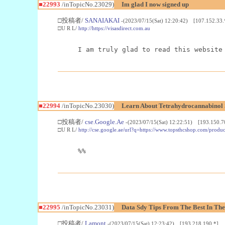
■22993
/inTopicNo.23029)
Im glad I now signed up
□投稿者/
SANAIAKAI
-(2023/07/15(Sat) 12:20:42) [107.152.33.
□U R L/
http://https://visasdirect.com.au
I am truly glad to read this website
■22994
/inTopicNo.23030)
Learn About Tetrahydrocannabino
□投稿者/
cse.Google.Ae
-(2023/07/15(Sat) 12:22:51) [193.150.7
□U R L/
http://cse.google.ae/url?q=https://www.topsthcshop.com/produc
%%
■22995
/inTopicNo.23031)
Data Sdy Tips From The Best In The
□投稿者/
Lamont
-(2023/07/15(Sat) 12:23:42) [193.218.190.*]