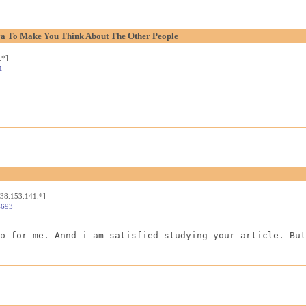
aya To Make You Think About The Other People
.*]
1
[38.153.141.*]
4693
o for me. Annd i am satisfied studying your article. But