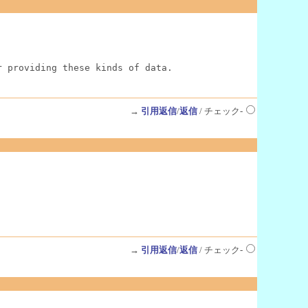
r providing these kinds of data.
→
引用返信
/
返信
/ チェック-
→
引用返信
/
返信
/ チェック-