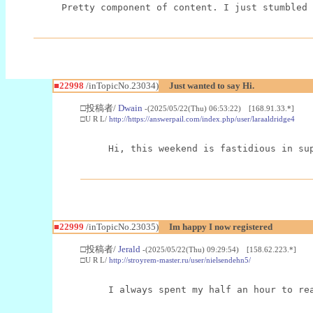
Pretty component of content. I just stumbled 
■22998
/inTopicNo.23034)
Just wanted to say Hi.
□投稿者/
Dwain
-(2025/05/22(Thu) 06:53:22) [168.91.33.*]
□U R L/
http://https://answerpail.com/index.php/user/laraaldridge4
Hi, this weekend is fastidious in su
■22999
/inTopicNo.23035)
Im happy I now registered
□投稿者/
Jerald
-(2025/05/22(Thu) 09:29:54) [158.62.223.*]
□U R L/
http://stroyrem-master.ru/user/nielsendehn5/
I always spent my half an hour to re