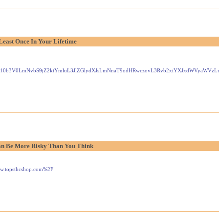
Least Once In Your Lifetime
Gxlei10b3V0LmNvbS9jZ2ktYmluL3JlZGlydXJsLmNnaT9odHRwczovL3Rvb2xiYXJxdWVyaW
n Be More Risky Than You Think
www.topsthcshop.com%2F