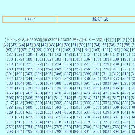
HELP
新規作成
[トピック内全23035記事(23021-23035 表示)] 全ページ数 / [
0
] [
1
] [
2
] [
3
] [
4
] [
[
42
] [
43
] [
44
] [
45
] [
46
] [
47
] [
48
] [
49
] [
50
] [
51
] [
52
] [
53
] [
54
] [
55
] [
56
] [
57
] [
58
] [
5
[
95
] [
96
] [
97
] [
98
] [
99
] [
100
] [
101
] [
102
] [
103
] [
104
] [
105
] [
106
] [
107
] [
108
] [
1
[
137
] [
138
] [
139
] [
140
] [
141
] [
142
] [
143
] [
144
] [
145
] [
146
] [
147
] [
148
] [
149
] [
1
[
178
] [
179
] [
180
] [
181
] [
182
] [
183
] [
184
] [
185
] [
186
] [
187
] [
188
] [
189
] [
190
] [
1
[
219
] [
220
] [
221
] [
222
] [
223
] [
224
] [
225
] [
226
] [
227
] [
228
] [
229
] [
230
] [
231
] [
2
[
260
] [
261
] [
262
] [
263
] [
264
] [
265
] [
266
] [
267
] [
268
] [
269
] [
270
] [
271
] [
272
] [
2
[
301
] [
302
] [
303
] [
304
] [
305
] [
306
] [
307
] [
308
] [
309
] [
310
] [
311
] [
312
] [
313
] [
3
[
342
] [
343
] [
344
] [
345
] [
346
] [
347
] [
348
] [
349
] [
350
] [
351
] [
352
] [
353
] [
354
] [
3
[
383
] [
384
] [
385
] [
386
] [
387
] [
388
] [
389
] [
390
] [
391
] [
392
] [
393
] [
394
] [
395
] [
3
[
424
] [
425
] [
426
] [
427
] [
428
] [
429
] [
430
] [
431
] [
432
] [
433
] [
434
] [
435
] [
436
] [
4
[
465
] [
466
] [
467
] [
468
] [
469
] [
470
] [
471
] [
472
] [
473
] [
474
] [
475
] [
476
] [
477
] [
4
[
506
] [
507
] [
508
] [
509
] [
510
] [
511
] [
512
] [
513
] [
514
] [
515
] [
516
] [
517
] [
518
] [
5
[
547
] [
548
] [
549
] [
550
] [
551
] [
552
] [
553
] [
554
] [
555
] [
556
] [
557
] [
558
] [
559
] [
5
[
588
] [
589
] [
590
] [
591
] [
592
] [
593
] [
594
] [
595
] [
596
] [
597
] [
598
] [
599
] [
600
] [
6
[
629
] [
630
] [
631
] [
632
] [
633
] [
634
] [
635
] [
636
] [
637
] [
638
] [
639
] [
640
] [
641
] [
6
[
670
] [
671
] [
672
] [
673
] [
674
] [
675
] [
676
] [
677
] [
678
] [
679
] [
680
] [
681
] [
682
] [
6
[
711
] [
712
] [
713
] [
714
] [
715
] [
716
] [
717
] [
718
] [
719
] [
720
] [
721
] [
722
] [
723
] [
7
[
752
] [
753
] [
754
] [
755
] [
756
] [
757
] [
758
] [
759
] [
760
] [
761
] [
762
] [
763
] [
764
] [
7
[
793
] [
794
] [
795
] [
796
] [
797
] [
798
] [
799
] [
800
] [
801
] [
802
] [
803
] [
804
] [
805
] [
8