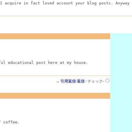
I acquire in fact loved account your blog posts. Anyway 
ful educational post here at my house.
→
引用返信
/
返信
/ チェック-
f coffee.