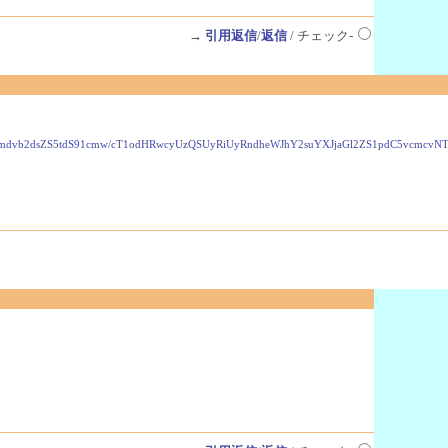
→
引用返信
/
返信
/ チェック-
VzLmdvb2dsZS5tdS91cmw/cT1odHRwcyUzQSUyRiUyRndheWJhY2suYXJjaGl2ZS1pdC5vcmc