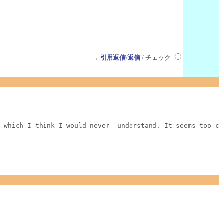
→
引用返信
/
返信
/ チェック-
 which I think I would never  understand. It seems too c