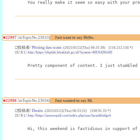
You really make it seem so easy with your pre
■22997
/inTopicNo.23033)
Just want to say Hello.
□投稿者/
Phising dan scam
-(2025/05/22(Thu) 06:35:38) [116.212.150.*]
□U R L/
http://https://ebphtb.lebakkab.go.id/?system=MENANG4D
Pretty component of content. I just stumbled 
■22998
/inTopicNo.23034)
Just wanted to say Hi.
□投稿者/
Dwain
-(2025/05/22(Thu) 06:53:22) [168.91.33.*]
□U R L/
http://https://answerpail.com/index.php/user/laraaldridge4
Hi, this weekend is fastidious in support of 