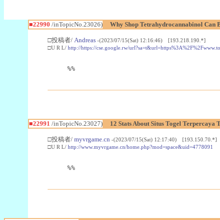
■22990
/inTopicNo.23026)
Why Shop Tetrahydrocannabinol Can B
□投稿者/
Andreas
-(2023/07/15(Sat) 12:16:46) [193.218.190.*]
□U R L/
http://https://cse.google.rw/url?sa=t&url=https%3A%2F%2Fwww.
%%
■22991
/inTopicNo.23027)
12 Stats About Situs Togel Terpercaya
□投稿者/
myvrgame.cn
-(2023/07/15(Sat) 12:17:40) [193.150.70.*]
□U R L/
http://www.myvrgame.cn/home.php?mod=space&uid=4778091
%%