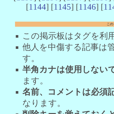
[
1144
] [
1145
] [
1146
] [
11
この
この掲示板はタグを利
他人を中傷する記事は
す。
半角カナは使用しない
ます。
名前、コメントは必須
なります。