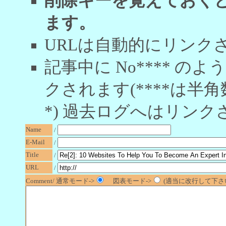
削除キーを覚えておく
ます。
URLは自動的にリンク
記事中に No**** 
クされます(****は半角
*) 過去ログへはリンク
Name
/
E-Mail
/
Title
/
URL
/
Comment/ 通常モード->
図表モード->
(適当に改行して下さい