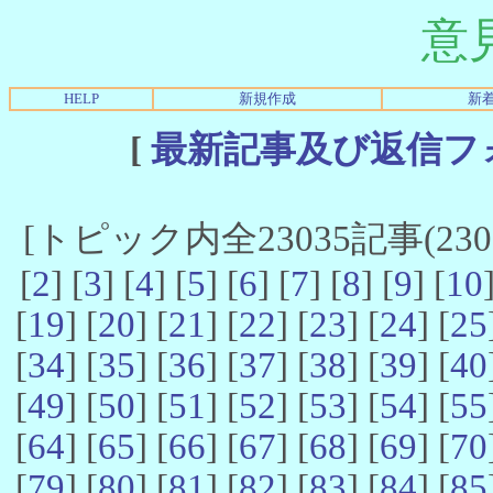
意
HELP
新規作成
新
[
最新記事及び返信フ
[トピック内全23035記事(23021
[
2
] [
3
] [
4
] [
5
] [
6
] [
7
] [
8
] [
9
] [
10
[
19
] [
20
] [
21
] [
22
] [
23
] [
24
] [
25
[
34
] [
35
] [
36
] [
37
] [
38
] [
39
] [
40
[
49
] [
50
] [
51
] [
52
] [
53
] [
54
] [
55
[
64
] [
65
] [
66
] [
67
] [
68
] [
69
] [
70
[
79
] [
80
] [
81
] [
82
] [
83
] [
84
] [
85