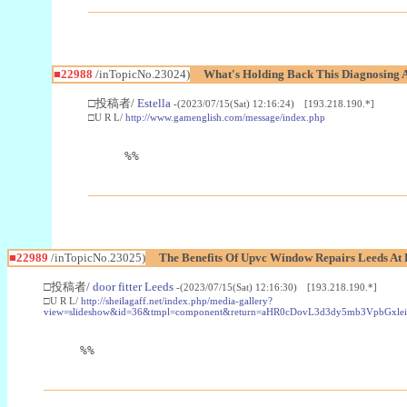
■22988
/inTopicNo.23024)
What's Holding Back This Diagnosing A
□投稿者/
Estella
-(2023/07/15(Sat) 12:16:24) [193.218.190.*]
□U R L/
http://www.gamenglish.com/message/index.php
%%
■22989
/inTopicNo.23025)
The Benefits Of Upvc Window Repairs Leeds At 
□投稿者/
door fitter Leeds
-(2023/07/15(Sat) 12:16:30) [193.218.190.*]
□U R L/
http://sheilagaff.net/index.php/media-gallery?
view=slideshow&id=36&tmpl=component&return=aHR0cDovL3d3dy5mb3Vpb
%%