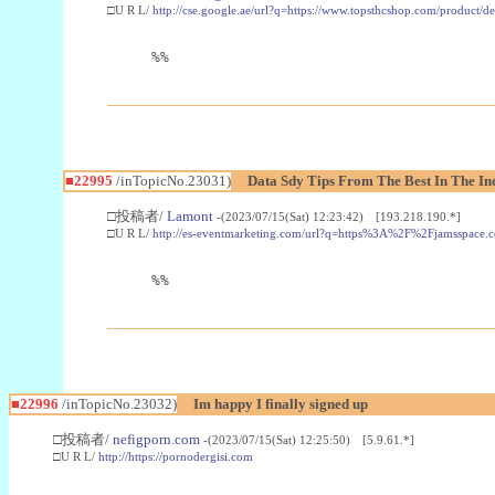
□U R L/
http://cse.google.ae/url?q=https://www.topsthcshop.com/product/d
%%
■22995
/inTopicNo.23031)
Data Sdy Tips From The Best In The In
□投稿者/
Lamont
-(2023/07/15(Sat) 12:23:42) [193.218.190.*]
□U R L/
http://es-eventmarketing.com/url?q=https%3A%2F%2Fjamsspace.
%%
■22996
/inTopicNo.23032)
Im happy I finally signed up
□投稿者/
nefigporn.com
-(2023/07/15(Sat) 12:25:50) [5.9.61.*]
□U R L/
http://https://pornodergisi.com