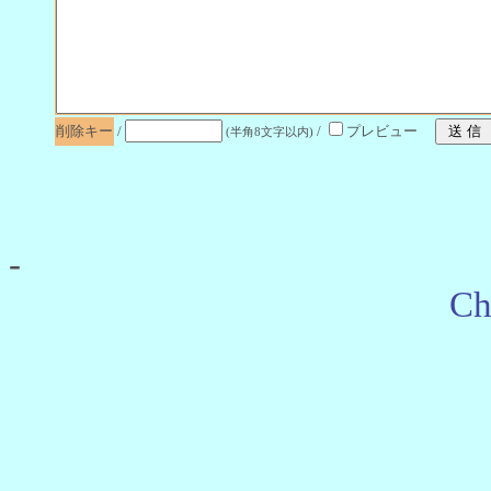
削除キー
/
/
プレビュー
(半角8文字以内)
-
Ch