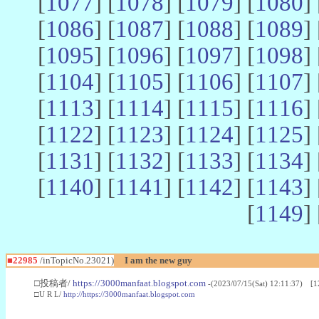
[
1077
] [
1078
] [
1079
] [
1080
] 
[
1086
] [
1087
] [
1088
] [
1089
] 
[
1095
] [
1096
] [
1097
] [
1098
] 
[
1104
] [
1105
] [
1106
] [
1107
] 
[
1113
] [
1114
] [
1115
] [
1116
] 
[
1122
] [
1123
] [
1124
] [
1125
] 
[
1131
] [
1132
] [
1133
] [
1134
] 
[
1140
] [
1141
] [
1142
] [
1143
] 
[
1149
] 
■22985
/inTopicNo.23021)
I am the new guy
□投稿者/
https://3000manfaat.blogspot.com
-(2023/07/15(Sat) 12:11:37) [1
□U R L/
http://https://3000manfaat.blogspot.com