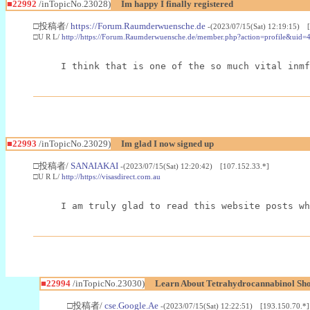
■22992
/inTopicNo.23028)
Im happy I finally registered
□投稿者/
https://Forum.Raumderwuensche.de
-(2023/07/15(Sat) 12:19:15) 
□U R L/
http://https://Forum.Raumderwuensche.de/member.php?action=profile&uid=
I think that is one of the so much vital inmf
■22993
/inTopicNo.23029)
Im glad I now signed up
□投稿者/
SANAIAKAI
-(2023/07/15(Sat) 12:20:42) [107.152.33.*]
□U R L/
http://https://visasdirect.com.au
I am truly glad to read this website posts wh
■22994
/inTopicNo.23030)
Learn About Tetrahydrocannabinol S
□投稿者/
cse.Google.Ae
-(2023/07/15(Sat) 12:22:51) [193.150.70.*]