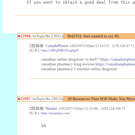
If you want to obtain a good deal from this p
■22986
/inTopicNo.23022)
Re[231]: Just wanted to say Hi.
□投稿者/
CanadaPharm
-(2023/07/15(Sat) 12:14:57) [178.159.37.*]
□U R L/
http://cPFnjNIKUTwgQzN
canadian online drugstore <a href="
https://canadianphar
canadian pharmacy king reviews
https://canadianpharmac
canadian pharmacy 1 internet online drugstore
■22987
/inTopicNo.23023)
20 Resources That Will Make You More 
□投稿者/
Natalie
-(2023/07/15(Sat) 12:15:58) [193.218.190.*]
□U R L/
http://eurasiaaz.com/
%%