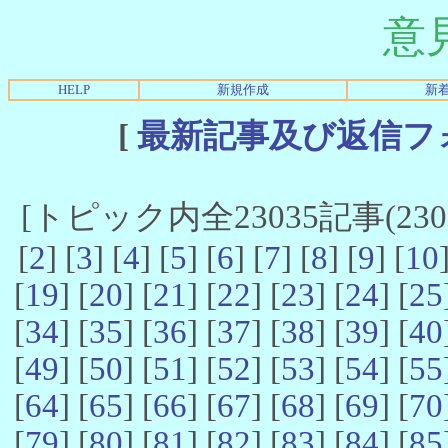
意
HELP
新規作成
新
[
最新記事及び返信フ
[トピック内全23035記事(23021
[
2
] [
3
] [
4
] [
5
] [
6
] [
7
] [
8
] [
9
] [
10
[
19
] [
20
] [
21
] [
22
] [
23
] [
24
] [
25
[
34
] [
35
] [
36
] [
37
] [
38
] [
39
] [
40
[
49
] [
50
] [
51
] [
52
] [
53
] [
54
] [
55
[
64
] [
65
] [
66
] [
67
] [
68
] [
69
] [
70
[
79
] [
80
] [
81
] [
82
] [
83
] [
84
] [
85