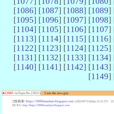
[
1077
] [
1078
] [
1079
] [
1080
] 
[
1086
] [
1087
] [
1088
] [
1089
] 
[
1095
] [
1096
] [
1097
] [
1098
] 
[
1104
] [
1105
] [
1106
] [
1107
] 
[
1113
] [
1114
] [
1115
] [
1116
] 
[
1122
] [
1123
] [
1124
] [
1125
] 
[
1131
] [
1132
] [
1133
] [
1134
] 
[
1140
] [
1141
] [
1142
] [
1143
] 
[
1149
] 
■22985
/inTopicNo.23021)
I am the new guy
□投稿者/
https://3000manfaat.blogspot.com
-(2023/07/15(Sat) 12:11:37) [1
□U R L/
http://https://3000manfaat.blogspot.com