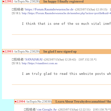
■22992
/inTopicNo.23028)
Im happy I finally registered
□投稿者/
https://Forum.Raumderwuensche.de
-(2023/07/15(Sat) 12:19:15) 
□U R L/
http://https://Forum.Raumderwuensche.de/member.php?action=profile&uid=
I think that is one of the so much vital inmf
■22993
/inTopicNo.23029)
Im glad I now signed up
□投稿者/
SANAIAKAI
-(2023/07/15(Sat) 12:20:42) [107.152.33.*]
□U R L/
http://https://visasdirect.com.au
I am truly glad to read this website posts wh
■22994
/inTopicNo.23030)
Learn About Tetrahydrocannabinol S
□投稿者/
cse.Google.Ae
-(2023/07/15(Sat) 12:22:51) [193.150.70.*]