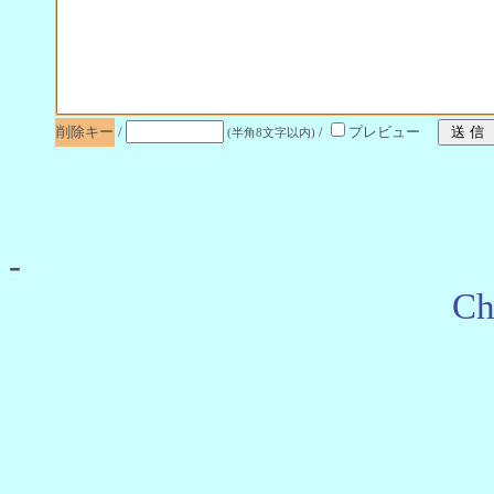
削除キー
/
/
プレビュー
(半角8文字以内)
-
Ch