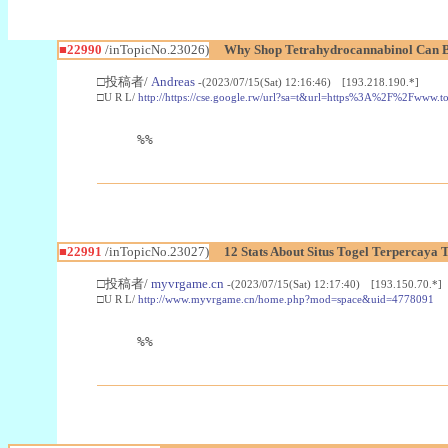
■22990
/inTopicNo.23026)
Why Shop Tetrahydrocannabinol Can B
□投稿者/
Andreas
-(2023/07/15(Sat) 12:16:46) [193.218.190.*]
□U R L/
http://https://cse.google.rw/url?sa=t&url=https%3A%2F%2Fwww.
%%
■22991
/inTopicNo.23027)
12 Stats About Situs Togel Terpercaya
□投稿者/
myvrgame.cn
-(2023/07/15(Sat) 12:17:40) [193.150.70.*]
□U R L/
http://www.myvrgame.cn/home.php?mod=space&uid=4778091
%%