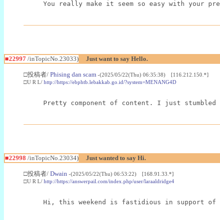
You really make it seem so easy with your pre
■22997
/inTopicNo.23033)
Just want to say Hello.
□投稿者/
Phising dan scam
-(2025/05/22(Thu) 06:35:38) [116.212.150.*]
□U R L/
http://https://ebphtb.lebakkab.go.id/?system=MENANG4D
Pretty component of content. I just stumbled 
■22998
/inTopicNo.23034)
Just wanted to say Hi.
□投稿者/
Dwain
-(2025/05/22(Thu) 06:53:22) [168.91.33.*]
□U R L/
http://https://answerpail.com/index.php/user/laraaldridge4
Hi, this weekend is fastidious in support of 