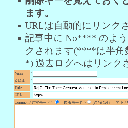
削除キーを覚えておく
ます。
URLは自動的にリンク
記事中に No**** 
クされます(****は半角
*) 過去ログへはリンク
Name
/
E-Mail
/
Title
/
URL
/
Comment/ 通常モード->
図表モード->
(適当に改行して下さい