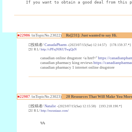
If you want to obtain a good deal from this p
■22986
/inTopicNo.23022)
Re[231]: Just wanted to say Hi.
□投稿者/
CanadaPharm
-(2023/07/15(Sat) 12:14:57) [178.159.37.*]
□U R L/
http://cPFnjNIKUTwgQzN
canadian online drugstore <a href="
https://canadianphar
canadian pharmacy king reviews
https://canadianpharmac
canadian pharmacy 1 internet online drugstore
■22987
/inTopicNo.23023)
20 Resources That Will Make You More 
□投稿者/
Natalie
-(2023/07/15(Sat) 12:15:58) [193.218.190.*]
□U R L/
http://eurasiaaz.com/
%%