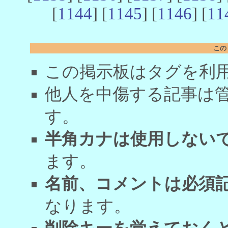
[
1144
] [
1145
] [
1146
] [
11
この
この掲示板はタグを利
他人を中傷する記事は
す。
半角カナは使用しない
ます。
名前、コメントは必須
なります。