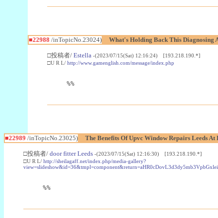
■22988
/inTopicNo.23024)
What's Holding Back This Diagnosing A
□投稿者/
Estella
-(2023/07/15(Sat) 12:16:24) [193.218.190.*]
□U R L/
http://www.gamenglish.com/message/index.php
%%
■22989
/inTopicNo.23025)
The Benefits Of Upvc Window Repairs Leeds At 
□投稿者/
door fitter Leeds
-(2023/07/15(Sat) 12:16:30) [193.218.190.*]
□U R L/
http://sheilagaff.net/index.php/media-gallery?
view=slideshow&id=36&tmpl=component&return=aHR0cDovL3d3dy5mb3Vpb
%%