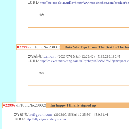
□U R L/
http://cse.google.ae/url?q=https://www.topsthcshop.com/product/d
%%
■22995
/inTopicNo.23031)
Data Sdy Tips From The Best In The In
□投稿者/
Lamont
-(2023/07/15(Sat) 12:23:42) [193.218.190.*]
□U R L/
http://es-eventmarketing.com/url?q=https%3A%2F%2Fjamsspace.
%%
■22996
/inTopicNo.23032)
Im happy I finally signed up
□投稿者/
nefigporn.com
-(2023/07/15(Sat) 12:25:50) [5.9.61.*]
□U R L/
http://https://pornodergisi.com