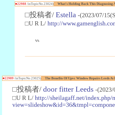
■22988
/inTopicNo.23024)
What's Holding Back This Diagnosing A
□投稿者/
Estella
-(2023/07/15(
□U R L/
http://www.gamenglish.co
%%
■22989
/inTopicNo.23025)
The Benefits Of Upvc Window Repairs Leeds At 
□投稿者/
door fitter Leeds
-(2023/
□U R L/
http://sheilagaff.net/index.php/
view=slideshow&id=36&tmpl=comp