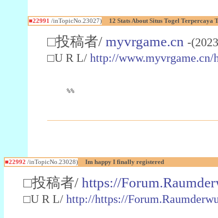
■22991
/inTopicNo.23027)
12 Stats About Situs Togel Terpercaya
□投稿者/
myvrgame.cn
-(2023
□U R L/
http://www.myvrgame.cn
%%
■22992
/inTopicNo.23028)
Im happy I finally registered
□投稿者/
https://Forum.Raumder
□U R L/
http://https://Forum.Raumder