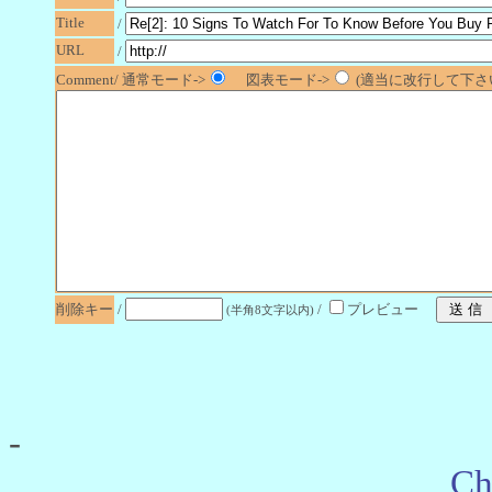
Title
/
URL
/
Comment/ 通常モード->
図表モード->
(適当に改行して下さい
削除キー
/
/
プレビュー
(半角8文字以内)
-
Ch