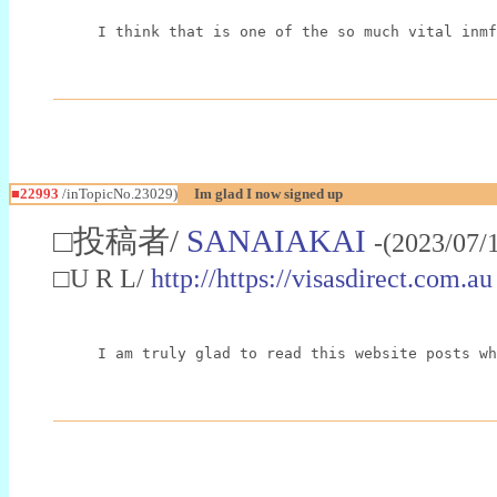
I think that is one of the so much vital inmf
■22993
/inTopicNo.23029)
Im glad I now signed up
□投稿者/
SANAIAKAI
-(2023/07/
□U R L/
http://https://visasdirect.com.au
I am truly glad to read this website posts wh