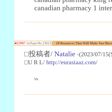
canadian pharmacy 1 inter
■22987
/inTopicNo.23023)
20 Resources That Will Make You More 
□投稿者/
Natalie
-(2023/07/15(
□U R L/
http://eurasiaaz.com/
%%