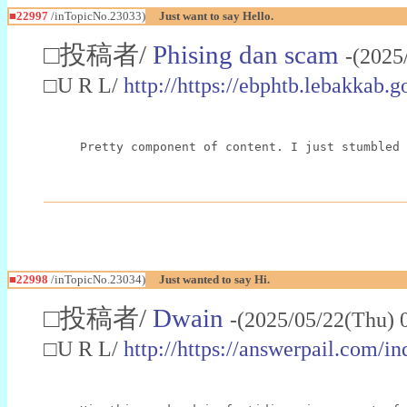
■22997
/inTopicNo.23033)
Just want to say Hello.
□投稿者/
Phising dan scam
-(2025
□U R L/
http://https://ebphtb.lebakk
Pretty component of content. I just stumbled 
■22998
/inTopicNo.23034)
Just wanted to say Hi.
□投稿者/
Dwain
-(2025/05/22(Thu) 
□U R L/
http://https://answerpail.com/i