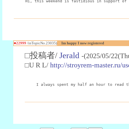
Hi, this weekend is fastidious in support of 
■22999
/inTopicNo.23035)
Im happy I now registered
□投稿者/
Jerald
-(2025/05/22(Th
□U R L/
http://stroyrem-master.ru/u
I always spent my half an hour to read t