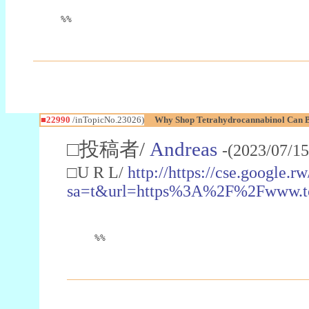
%%
■22990
/inTopicNo.23026)
Why Shop Tetrahydrocannabinol Can B
□投稿者/
Andreas
-(2023/07/15
□U R L/
http://https://cse.google.rw
sa=t&url=https%3A%2F%2Fwww.t
%%