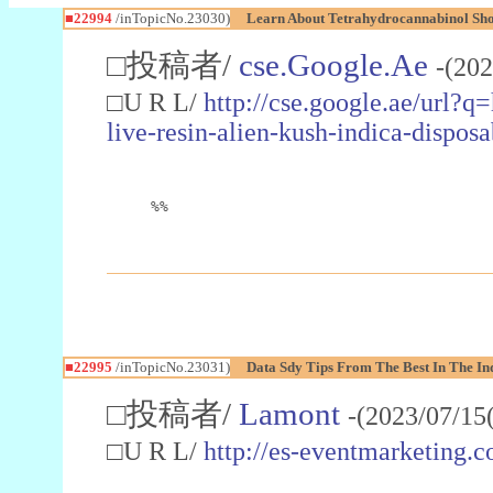
■22994
/inTopicNo.23030)
Learn About Tetrahydrocannabinol S
□投稿者/
cse.Google.Ae
-(202
□U R L/
http://cse.google.ae/url?q
live-resin-alien-kush-indica-dispo
%%
■22995
/inTopicNo.23031)
Data Sdy Tips From The Best In The In
□投稿者/
Lamont
-(2023/07/15
□U R L/
http://es-eventmarketin