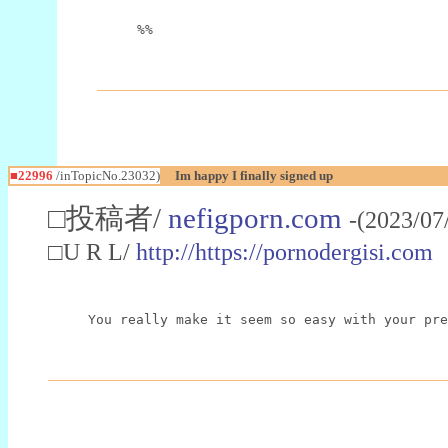
%%
■22996
/inTopicNo.23032)
Im happy I finally signed up
□投稿者/
nefigporn.com
-(2023/07
□U R L/
http://https://pornodergisi.com
You really make it seem so easy with your pre