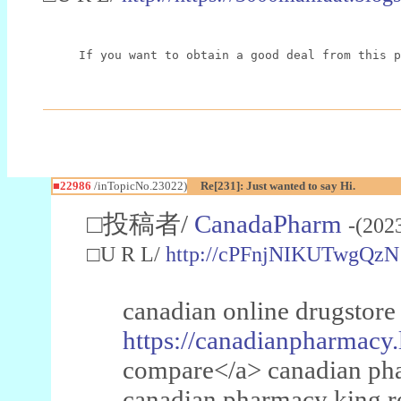
If you want to obtain a good deal from this p
■22986
/inTopicNo.23022)
Re[231]: Just wanted to say Hi.
□投稿者/
CanadaPharm
-(202
□U R L/
http://cPFnjNIKUTwgQzN
canadian online drugstore
https://canadianpharmacy.
compare</a> canadian pha
canadian pharmacy king 