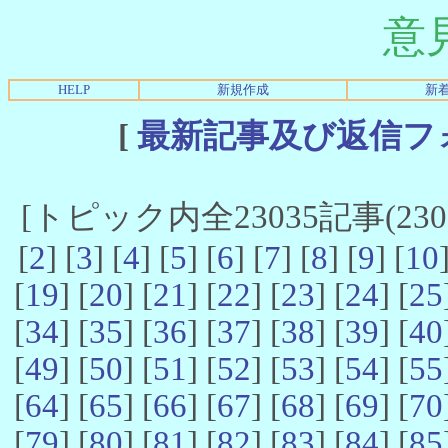
意
HELP
新規作成
新
[
最新記事及び返信フ
[トピック内全23035記事(23021
[
2
] [
3
] [
4
] [
5
] [
6
] [
7
] [
8
] [
9
] [
10
[
19
] [
20
] [
21
] [
22
] [
23
] [
24
] [
25
[
34
] [
35
] [
36
] [
37
] [
38
] [
39
] [
40
[
49
] [
50
] [
51
] [
52
] [
53
] [
54
] [
55
[
64
] [
65
] [
66
] [
67
] [
68
] [
69
] [
70
[
79
] [
80
] [
81
] [
82
] [
83
] [
84
] [
85