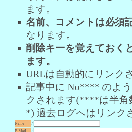
ます。
名前、コメントは必須
なります。
削除キーを覚えておく
ます。
URLは自動的にリンク
記事中に No**** 
クされます(****は半角
*) 過去ログへはリンク
Name
/
E-Mail
/