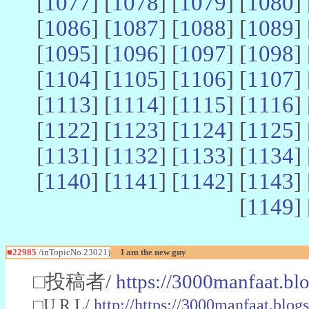
[
1077
] [
1078
] [
1079
] [
1080
] 
[
1086
] [
1087
] [
1088
] [
1089
] 
[
1095
] [
1096
] [
1097
] [
1098
] 
[
1104
] [
1105
] [
1106
] [
1107
] 
[
1113
] [
1114
] [
1115
] [
1116
] 
[
1122
] [
1123
] [
1124
] [
1125
] 
[
1131
] [
1132
] [
1133
] [
1134
] 
[
1140
] [
1141
] [
1142
] [
1143
] 
[
1149
] 
■22985
/inTopicNo.23021)
I am the new guy
□投稿者/
https://3000manfaat.bl
□U R L/
http://https://3000manfaat.blog