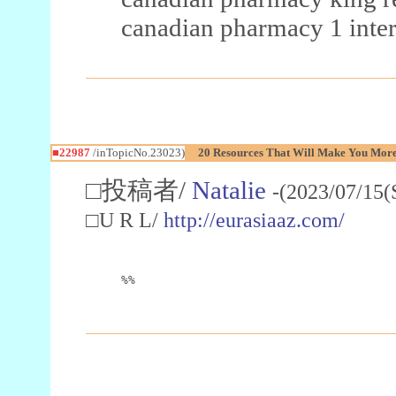
canadian pharmacy 1 inter
■22987
/inTopicNo.23023)
20 Resources That Will Make You More 
□投稿者/
Natalie
-(2023/07/15(
□U R L/
http://eurasiaaz.com/
%%