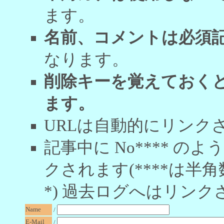
ます。
名前、コメントは必須
なります。
削除キーを覚えておく
ます。
URLは自動的にリンク
記事中に No**** 
クされます(****は半角
*) 過去ログへはリンク
Name
/
E-Mail
/