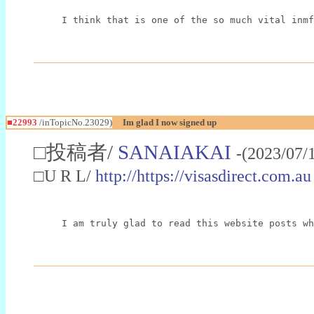
I think that is one of the so much vital inmf
■22993
/inTopicNo.23029)
Im glad I now signed up
□投稿者/
SANAIAKAI
-(2023/07/
□U R L/
http://https://visasdirect.com.au
I am truly glad to read this website posts wh