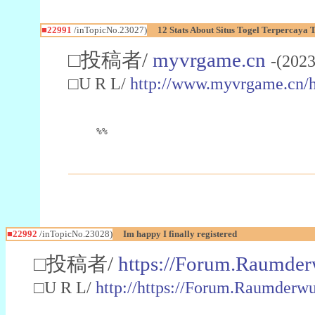
■22991
/inTopicNo.23027)
12 Stats About Situs Togel Terpercaya
□投稿者/
myvrgame.cn
-(2023
□U R L/
http://www.myvrgame.cn
%%
■22992
/inTopicNo.23028)
Im happy I finally registered
□投稿者/
https://Forum.Raumder
□U R L/
http://https://Forum.Raumder