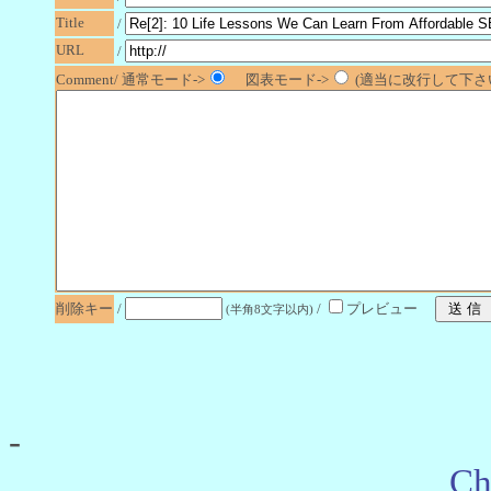
Title
/
URL
/
Comment/ 通常モード->
図表モード->
(適当に改行して下さい
削除キー
/
/
プレビュー
(半角8文字以内)
-
Ch