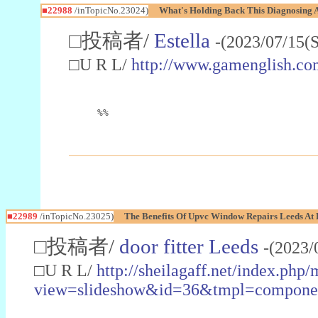
■22988
/inTopicNo.23024)
What's Holding Back This Diagnosing A
□投稿者/
Estella
-(2023/07/15(
□U R L/
http://www.gamenglish.co
%%
■22989
/inTopicNo.23025)
The Benefits Of Upvc Window Repairs Leeds At 
□投稿者/
door fitter Leeds
-(2023/
□U R L/
http://sheilagaff.net/index.php/
view=slideshow&id=36&tmpl=comp