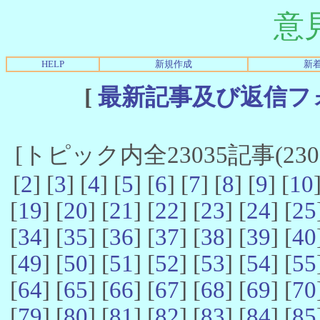
意
HELP
新規作成
新
[
最新記事及び返信フ
[トピック内全23035記事(23021
[
2
] [
3
] [
4
] [
5
] [
6
] [
7
] [
8
] [
9
] [
10
[
19
] [
20
] [
21
] [
22
] [
23
] [
24
] [
25
[
34
] [
35
] [
36
] [
37
] [
38
] [
39
] [
40
[
49
] [
50
] [
51
] [
52
] [
53
] [
54
] [
55
[
64
] [
65
] [
66
] [
67
] [
68
] [
69
] [
70
[
79
] [
80
] [
81
] [
82
] [
83
] [
84
] [
85