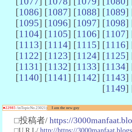
[
1077
] [
1078
] [
1079
] [
1080
] 
[
1086
] [
1087
] [
1088
] [
1089
] 
[
1095
] [
1096
] [
1097
] [
1098
] 
[
1104
] [
1105
] [
1106
] [
1107
] 
[
1113
] [
1114
] [
1115
] [
1116
] 
[
1122
] [
1123
] [
1124
] [
1125
] 
[
1131
] [
1132
] [
1133
] [
1134
] 
[
1140
] [
1141
] [
1142
] [
1143
] 
[
1149
] 
■22985
/inTopicNo.23021)
I am the new guy
□投稿者/
https://3000manfaat.bl
□U R L/
http://https://3000manfaat.blog