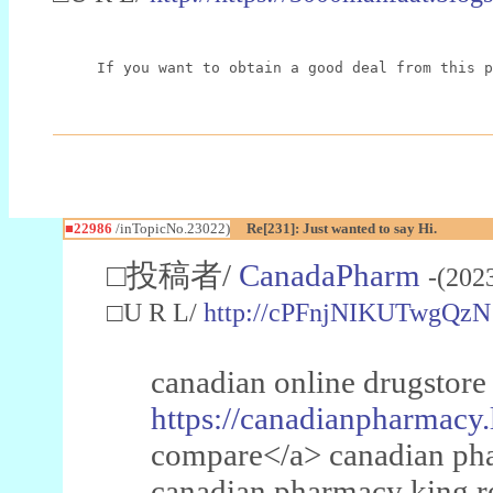
If you want to obtain a good deal from this p
■22986
/inTopicNo.23022)
Re[231]: Just wanted to say Hi.
□投稿者/
CanadaPharm
-(202
□U R L/
http://cPFnjNIKUTwgQzN
canadian online drugstore
https://canadianpharmacy.
compare</a> canadian pha
canadian pharmacy king 