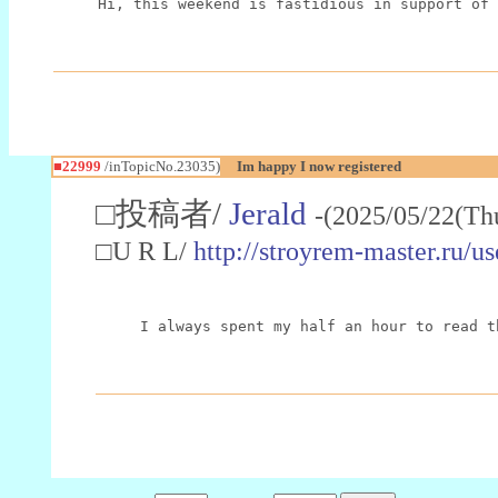
Hi, this weekend is fastidious in support of 
■22999
/inTopicNo.23035)
Im happy I now registered
□投稿者/
Jerald
-(2025/05/22(Th
□U R L/
http://stroyrem-master.ru/u
I always spent my half an hour to read t