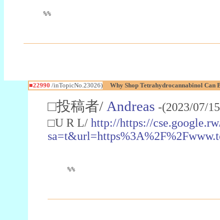
%%
■22990
/inTopicNo.23026)
Why Shop Tetrahydrocannabinol Can B
□投稿者/
Andreas
-(2023/07/15
□U R L/
http://https://cse.google.rw
sa=t&url=https%3A%2F%2Fwww.t
%%