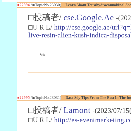
■22994
/inTopicNo.23030)
Learn About Tetrahydrocannabinol S
□投稿者/
cse.Google.Ae
-(202
□U R L/
http://cse.google.ae/url?q
live-resin-alien-kush-indica-dispo
%%
■22995
/inTopicNo.23031)
Data Sdy Tips From The Best In The In
□投稿者/
Lamont
-(2023/07/15
□U R L/
http://es-eventmarketin