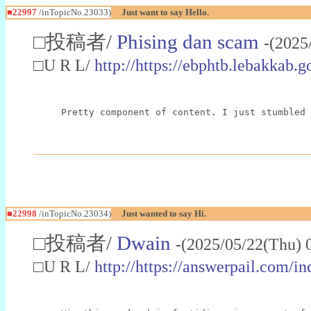
■22997
/inTopicNo.23033)
Just want to say Hello.
□投稿者/
Phising dan scam
-(2025
□U R L/
http://https://ebphtb.lebakk
Pretty component of content. I just stumbled 
■22998
/inTopicNo.23034)
Just wanted to say Hi.
□投稿者/
Dwain
-(2025/05/22(Thu) 
□U R L/
http://https://answerpail.com/i