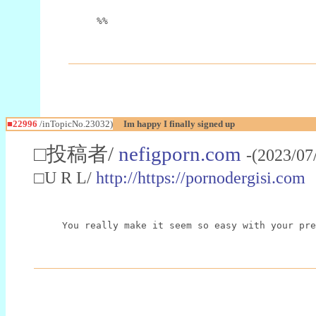
%%
■22996
/inTopicNo.23032)
Im happy I finally signed up
□投稿者/
nefigporn.com
-(2023/07
□U R L/
http://https://pornodergisi.com
You really make it seem so easy with your pre