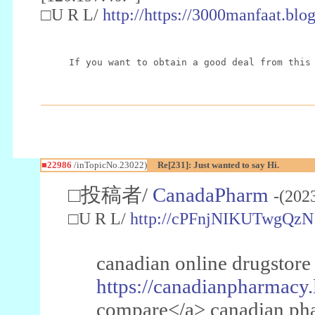
□U R L/
http://https://3000manfaat.blo
If you want to obtain a good deal from this
■22986
/inTopicNo.23022)
Re[231]: Just wanted to say Hi.
□投稿者/
CanadaPharm
-(202
□U R L/
http://cPFnjNIKUTwgQzN
canadian online drugstore
https://canadianpharmacy.
compare</a> canadian pha