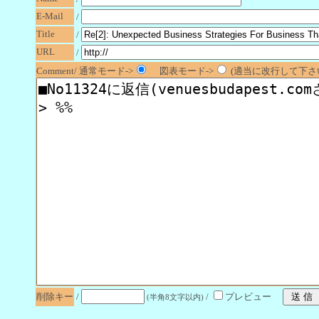
E-Mail
/
Title
/
URL
/
Comment/ 通常モード->
図表モード->
(適当に改行して下さい
削除キー
/
/
プレビュー
(半角8文字以内)