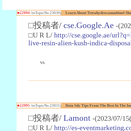
■22994
/inTopicNo.23030)
Learn About Tetrahydrocannabinol S
□投稿者/
cse.Google.Ae
-(202
□U R L/
http://cse.google.ae/url?q
live-resin-alien-kush-indica-dispo
%%
■22995
/inTopicNo.23031)
Data Sdy Tips From The Best In The In
□投稿者/
Lamont
-(2023/07/15
□U R L/
http://es-eventmarketin