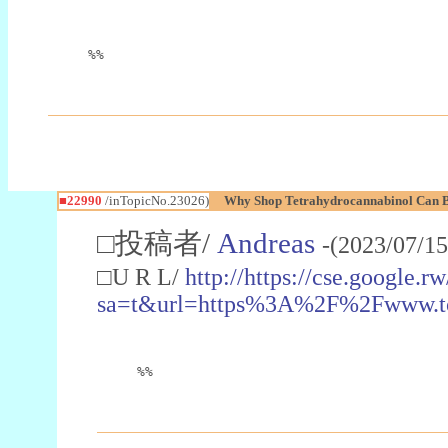
%%
■22990
/inTopicNo.23026)
Why Shop Tetrahydrocannabinol Can B
□投稿者/
Andreas
-(2023/07/15
□U R L/
http://https://cse.google.rw
sa=t&url=https%3A%2F%2Fwww.t
%%