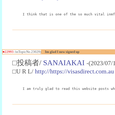
I think that is one of the so much vital inmf
■22993
/inTopicNo.23029)
Im glad I now signed up
□投稿者/
SANAIAKAI
-(2023/07/
□U R L/
http://https://visasdirect.com.au
I am truly glad to read this website posts wh