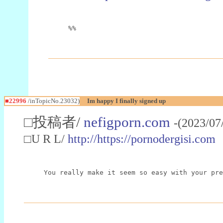
%%
■22996
/inTopicNo.23032)
Im happy I finally signed up
□投稿者/
nefigporn.com
-(2023/07
□U R L/
http://https://pornodergisi.com
You really make it seem so easy with your pre