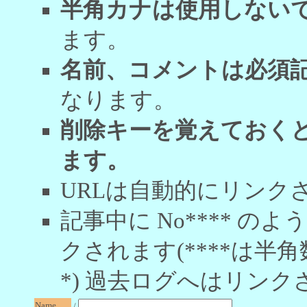
半角カナは使用しない
ます。
名前、コメントは必須
なります。
削除キーを覚えておく
ます。
URLは自動的にリンク
記事中に No**** 
クされます(****は半角
*) 過去ログへはリンク
Name
/