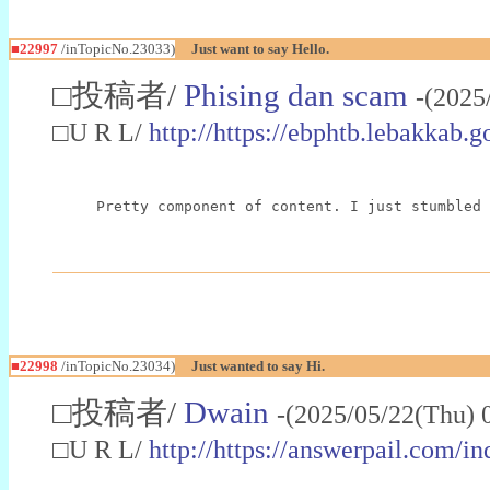
■22997
/inTopicNo.23033)
Just want to say Hello.
□投稿者/
Phising dan scam
-(2025
□U R L/
http://https://ebphtb.lebakk
Pretty component of content. I just stumbled 
■22998
/inTopicNo.23034)
Just wanted to say Hi.
□投稿者/
Dwain
-(2025/05/22(Thu) 
□U R L/
http://https://answerpail.com/i