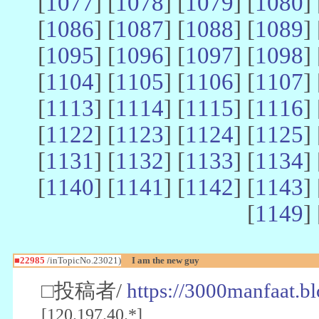
[
1077
] [
1078
] [
1079
] [
1080
] 
[
1086
] [
1087
] [
1088
] [
1089
] 
[
1095
] [
1096
] [
1097
] [
1098
] 
[
1104
] [
1105
] [
1106
] [
1107
] 
[
1113
] [
1114
] [
1115
] [
1116
] 
[
1122
] [
1123
] [
1124
] [
1125
] 
[
1131
] [
1132
] [
1133
] [
1134
] 
[
1140
] [
1141
] [
1142
] [
1143
] 
[
1149
] 
■22985
/inTopicNo.23021)
I am the new guy
□投稿者/
https://3000manfaat.b
[120.197.40.*]