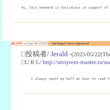
Hi, this weekend is fastidious in support of 
■22999
/inTopicNo.23035)
Im happy I now registered
□投稿者/
Jerald
-(2025/05/22(Th
□U R L/
http://stroyrem-master.ru/u
I always spent my half an hour to read t