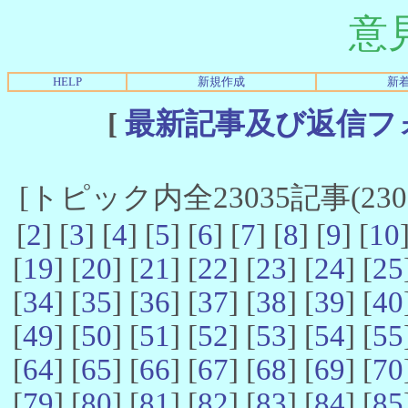
意
HELP
新規作成
新
[
最新記事及び返信フ
[トピック内全23035記事(23021
[
2
] [
3
] [
4
] [
5
] [
6
] [
7
] [
8
] [
9
] [
10
[
19
] [
20
] [
21
] [
22
] [
23
] [
24
] [
25
[
34
] [
35
] [
36
] [
37
] [
38
] [
39
] [
40
[
49
] [
50
] [
51
] [
52
] [
53
] [
54
] [
55
[
64
] [
65
] [
66
] [
67
] [
68
] [
69
] [
70
[
79
] [
80
] [
81
] [
82
] [
83
] [
84
] [
85