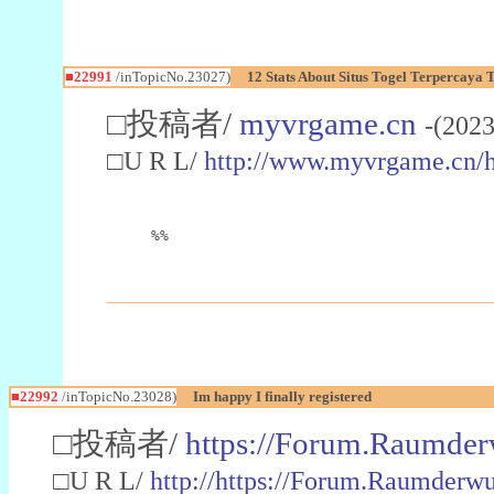
■22991
/inTopicNo.23027)
12 Stats About Situs Togel Terpercaya
□投稿者/
myvrgame.cn
-(2023
□U R L/
http://www.myvrgame.cn
%%
■22992
/inTopicNo.23028)
Im happy I finally registered
□投稿者/
https://Forum.Raumder
□U R L/
http://https://Forum.Raumder