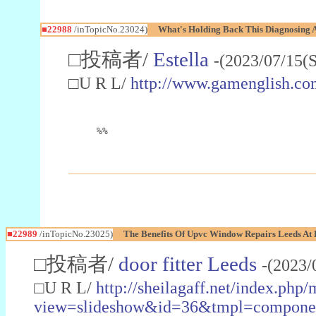
■22988
/inTopicNo.23024)
What's Holding Back This Diagnosing A
□投稿者/
Estella
-(2023/07/15(
□U R L/
http://www.gamenglish.co
%%
■22989
/inTopicNo.23025)
The Benefits Of Upvc Window Repairs Leeds At 
□投稿者/
door fitter Leeds
-(2023/
□U R L/
http://sheilagaff.net/index.php/
view=slideshow&id=36&tmpl=comp