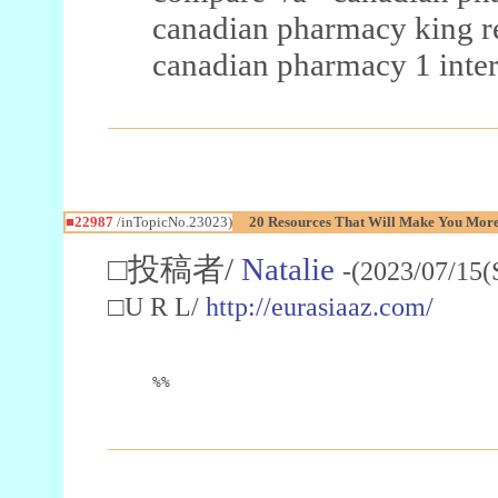
canadian pharmacy king 
canadian pharmacy 1 inter
■22987
/inTopicNo.23023)
20 Resources That Will Make You More 
□投稿者/
Natalie
-(2023/07/15(
□U R L/
http://eurasiaaz.com/
%%