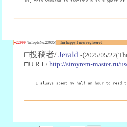
Hi, this weekend is fastidious in support of 
■22999
/inTopicNo.23035)
Im happy I now registered
□投稿者/
Jerald
-(2025/05/22(Th
□U R L/
http://stroyrem-master.ru/u
I always spent my half an hour to read t