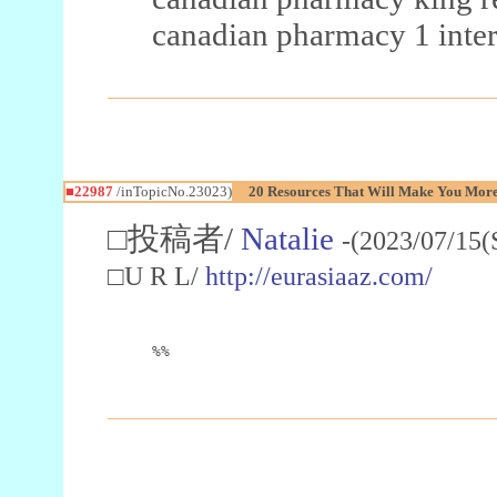
canadian pharmacy 1 inter
■22987
/inTopicNo.23023)
20 Resources That Will Make You More 
□投稿者/
Natalie
-(2023/07/15(
□U R L/
http://eurasiaaz.com/
%%