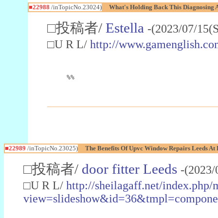
■22988
/inTopicNo.23024)
What's Holding Back This Diagnosing A
□投稿者/
Estella
-(2023/07/15(
□U R L/
http://www.gamenglish.co
%%
■22989
/inTopicNo.23025)
The Benefits Of Upvc Window Repairs Leeds At 
□投稿者/
door fitter Leeds
-(2023/
□U R L/
http://sheilagaff.net/index.php/
view=slideshow&id=36&tmpl=comp