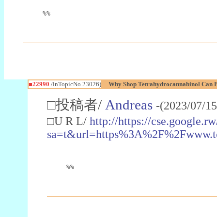
%%
■22990
/inTopicNo.23026)
Why Shop Tetrahydrocannabinol Can B
□投稿者/
Andreas
-(2023/07/15
□U R L/
http://https://cse.google.rw
sa=t&url=https%3A%2F%2Fwww.t
%%