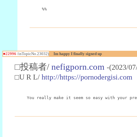
%%
■22996
/inTopicNo.23032)
Im happy I finally signed up
□投稿者/
nefigporn.com
-(2023/07
□U R L/
http://https://pornodergisi.com
You really make it seem so easy with your pre