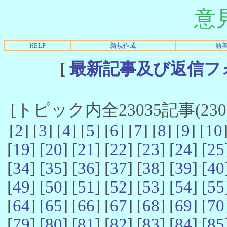
意
HELP
新規作成
新
[
最新記事及び返信フ
[トピック内全23035記事(23021
[
2
] [
3
] [
4
] [
5
] [
6
] [
7
] [
8
] [
9
] [
10
[
19
] [
20
] [
21
] [
22
] [
23
] [
24
] [
25
[
34
] [
35
] [
36
] [
37
] [
38
] [
39
] [
40
[
49
] [
50
] [
51
] [
52
] [
53
] [
54
] [
55
[
64
] [
65
] [
66
] [
67
] [
68
] [
69
] [
70
[
79
] [
80
] [
81
] [
82
] [
83
] [
84
] [
85