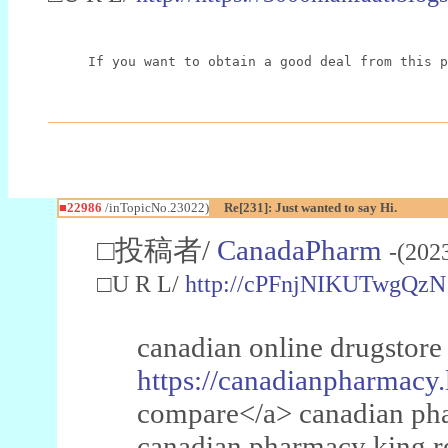
If you want to obtain a good deal from this p
■22986
/inTopicNo.23022)
Re[231]: Just wanted to say Hi.
□投稿者/
CanadaPharm
-(202
□U R L/
http://cPFnjNIKUTwgQzN
canadian online drugstore
https://canadianpharmacy.
compare</a> canadian pha
canadian pharmacy king 