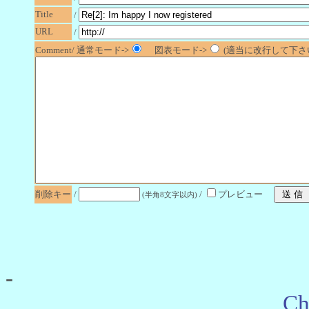
Title
/
URL
/
Comment/ 通常モード->
図表モード->
(適当に改行して下さい
削除キー
/
/
プレビュー
(半角8文字以内)
-
Ch