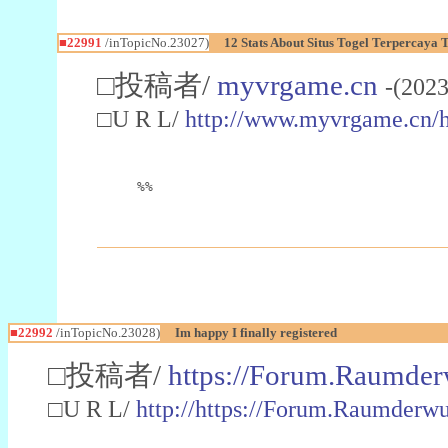
■22991
/inTopicNo.23027)
12 Stats About Situs Togel Terpercaya
□投稿者/
myvrgame.cn
-(2023
□U R L/
http://www.myvrgame.cn
%%
■22992
/inTopicNo.23028)
Im happy I finally registered
□投稿者/
https://Forum.Raumder
□U R L/
http://https://Forum.Raumder