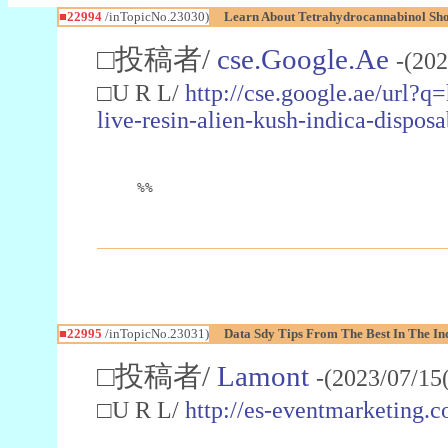
■22994
/inTopicNo.23030)
Learn About Tetrahydrocannabinol S
□投稿者/
cse.Google.Ae
-(202
□U R L/
http://cse.google.ae/url?q
live-resin-alien-kush-indica-dispo
%%
■22995
/inTopicNo.23031)
Data Sdy Tips From The Best In The In
□投稿者/
Lamont
-(2023/07/15
□U R L/
http://es-eventmarketin