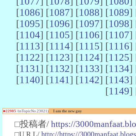
[
1077
] [
1078
] [
1079
] [
1080
] 
[
1086
] [
1087
] [
1088
] [
1089
] 
[
1095
] [
1096
] [
1097
] [
1098
] 
[
1104
] [
1105
] [
1106
] [
1107
] 
[
1113
] [
1114
] [
1115
] [
1116
] 
[
1122
] [
1123
] [
1124
] [
1125
] 
[
1131
] [
1132
] [
1133
] [
1134
] 
[
1140
] [
1141
] [
1142
] [
1143
] 
[
1149
] 
■22985
/inTopicNo.23021)
I am the new guy
□投稿者/
https://3000manfaat.bl
□U R L/
http://https://3000manfaat.blog