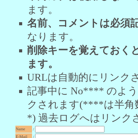
ます。
名前、コメントは必須
なります。
削除キーを覚えておく
ます。
URLは自動的にリンク
記事中に No**** 
クされます(****は半角
*) 過去ログへはリンク
Name
/
E-Mail
/