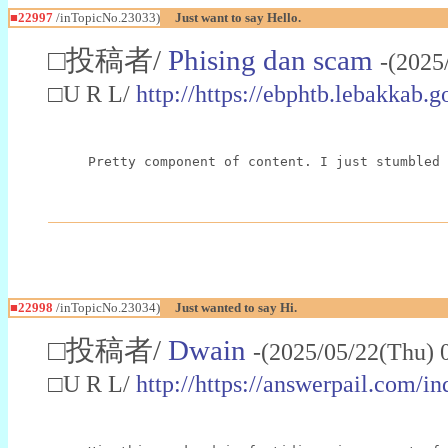
■22997
/inTopicNo.23033)
Just want to say Hello.
□投稿者/
Phising dan scam
-(2025
□U R L/
http://https://ebphtb.lebakk
Pretty component of content. I just stumbled 
■22998
/inTopicNo.23034)
Just wanted to say Hi.
□投稿者/
Dwain
-(2025/05/22(Thu) 
□U R L/
http://https://answerpail.com/i