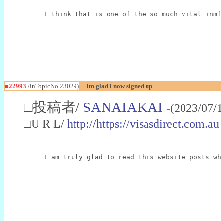
I think that is one of the so much vital inmf
■22993
/inTopicNo.23029)
Im glad I now signed up
□投稿者/
SANAIAKAI
-(2023/07/
□U R L/
http://https://visasdirect.com.au
I am truly glad to read this website posts wh