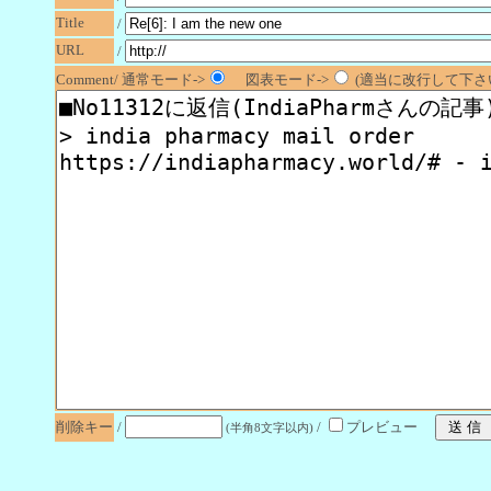
Title
/
URL
/
Comment/ 通常モード->
図表モード->
(適当に改行して下さい
削除キー
/
/
プレビュー
(半角8文字以内)