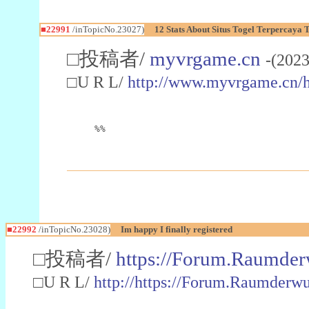
■22991
/inTopicNo.23027)
12 Stats About Situs Togel Terpercaya
□投稿者/
myvrgame.cn
-(2023
□U R L/
http://www.myvrgame.cn
%%
■22992
/inTopicNo.23028)
Im happy I finally registered
□投稿者/
https://Forum.Raumder
□U R L/
http://https://Forum.Raumder