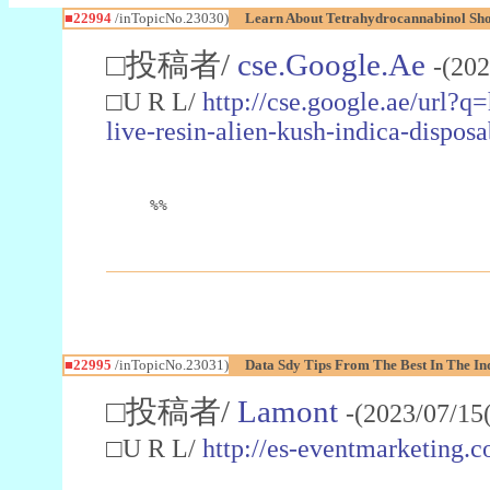
■22994
/inTopicNo.23030)
Learn About Tetrahydrocannabinol S
□投稿者/
cse.Google.Ae
-(202
□U R L/
http://cse.google.ae/url?q
live-resin-alien-kush-indica-dispo
%%
■22995
/inTopicNo.23031)
Data Sdy Tips From The Best In The In
□投稿者/
Lamont
-(2023/07/15
□U R L/
http://es-eventmarketin