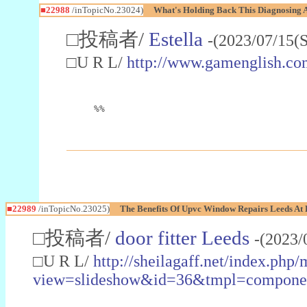
■22988
/inTopicNo.23024)
What's Holding Back This Diagnosing A
□投稿者/
Estella
-(2023/07/15(
□U R L/
http://www.gamenglish.co
%%
■22989
/inTopicNo.23025)
The Benefits Of Upvc Window Repairs Leeds At 
□投稿者/
door fitter Leeds
-(2023/
□U R L/
http://sheilagaff.net/index.php/
view=slideshow&id=36&tmpl=comp