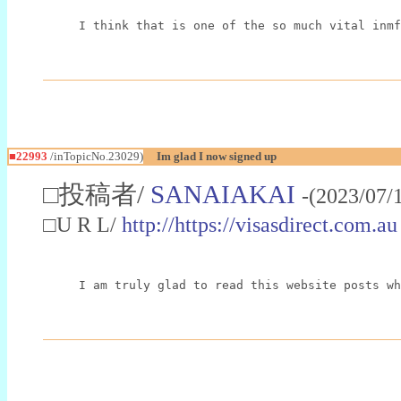
I think that is one of the so much vital inmf
■22993
/inTopicNo.23029)
Im glad I now signed up
□投稿者/
SANAIAKAI
-(2023/07/
□U R L/
http://https://visasdirect.com.au
I am truly glad to read this website posts wh