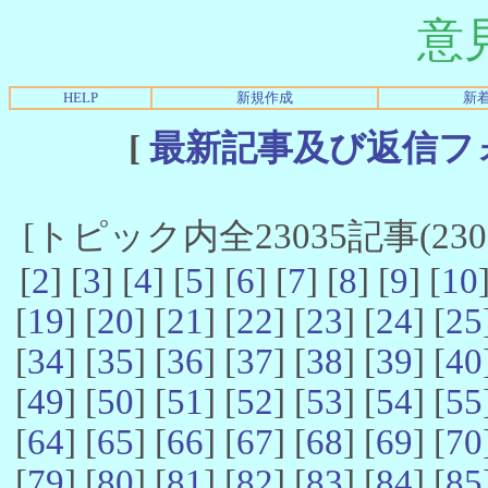
意
HELP
新規作成
新
[
最新記事及び返信フ
[トピック内全23035記事(23021
[
2
] [
3
] [
4
] [
5
] [
6
] [
7
] [
8
] [
9
] [
10
[
19
] [
20
] [
21
] [
22
] [
23
] [
24
] [
25
[
34
] [
35
] [
36
] [
37
] [
38
] [
39
] [
40
[
49
] [
50
] [
51
] [
52
] [
53
] [
54
] [
55
[
64
] [
65
] [
66
] [
67
] [
68
] [
69
] [
70
[
79
] [
80
] [
81
] [
82
] [
83
] [
84
] [
85