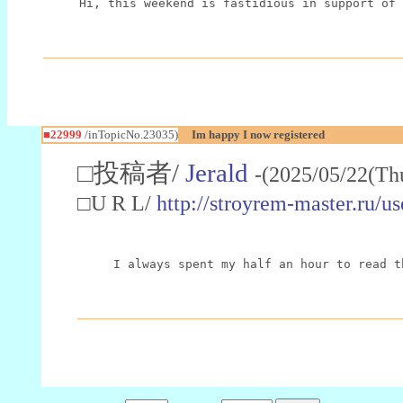
Hi, this weekend is fastidious in support of 
■22999
/inTopicNo.23035)
Im happy I now registered
□投稿者/
Jerald
-(2025/05/22(Th
□U R L/
http://stroyrem-master.ru/u
I always spent my half an hour to read t