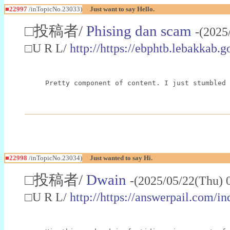
■22997
/inTopicNo.23033)
Just want to say Hello.
□投稿者/
Phising dan scam
-(2025
□U R L/
http://https://ebphtb.lebakk
Pretty component of content. I just stumbled 
■22998
/inTopicNo.23034)
Just wanted to say Hi.
□投稿者/
Dwain
-(2025/05/22(Thu) 
□U R L/
http://https://answerpail.com/i