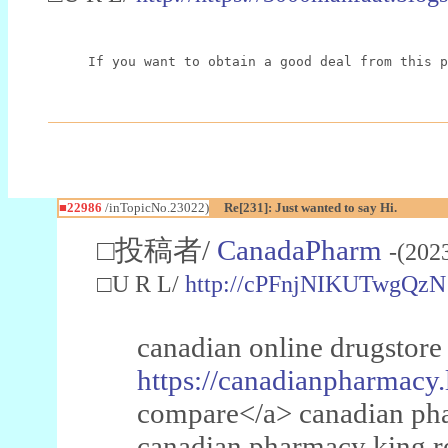
If you want to obtain a good deal from this p
■22986
/inTopicNo.23022)
Re[231]: Just wanted to say Hi.
□投稿者/
CanadaPharm
-(202
□U R L/
http://cPFnjNIKUTwgQzN
canadian online drugstore
https://canadianpharmacy.
compare</a> canadian pha
canadian pharmacy king 