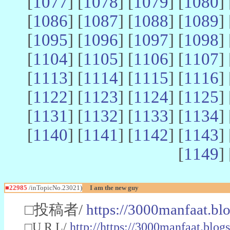
[
1077
] [
1078
] [
1079
] [
1080
] 
[
1086
] [
1087
] [
1088
] [
1089
] 
[
1095
] [
1096
] [
1097
] [
1098
] 
[
1104
] [
1105
] [
1106
] [
1107
] 
[
1113
] [
1114
] [
1115
] [
1116
] 
[
1122
] [
1123
] [
1124
] [
1125
] 
[
1131
] [
1132
] [
1133
] [
1134
] 
[
1140
] [
1141
] [
1142
] [
1143
] 
[
1149
] 
■22985
/inTopicNo.23021)
I am the new guy
□投稿者/
https://3000manfaat.bl
□U R L/
http://https://3000manfaat.blog