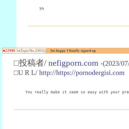
%%
■22996
/inTopicNo.23032)
Im happy I finally signed up
□投稿者/
nefigporn.com
-(2023/07
□U R L/
http://https://pornodergisi.com
You really make it seem so easy with your pre