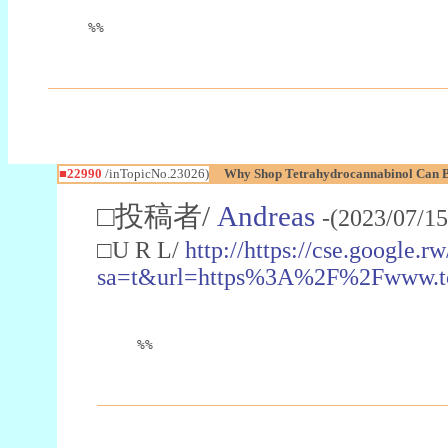
%%
■22990
/inTopicNo.23026)
Why Shop Tetrahydrocannabinol Can B
□投稿者/
Andreas
-(2023/07/15
□U R L/
http://https://cse.google.rw
sa=t&url=https%3A%2F%2Fwww.t
%%