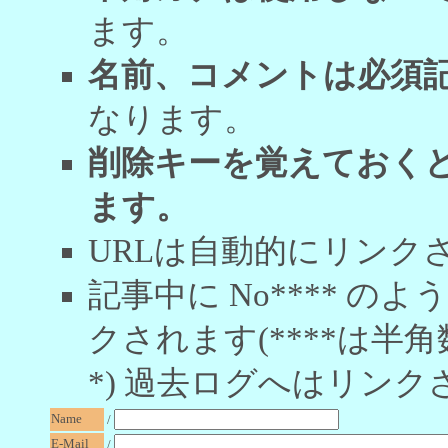
ます。
名前、コメントは必須
なります。
削除キーを覚えておく
ます。
URLは自動的にリンク
記事中に No**** 
クされます(****は半角
*) 過去ログへはリンク
Name
/
E-Mail
/