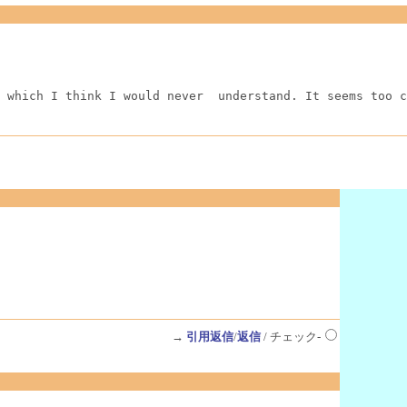
 which I think I would never  understand. It seems too c
→
引用返信
/
返信
/ チェック-