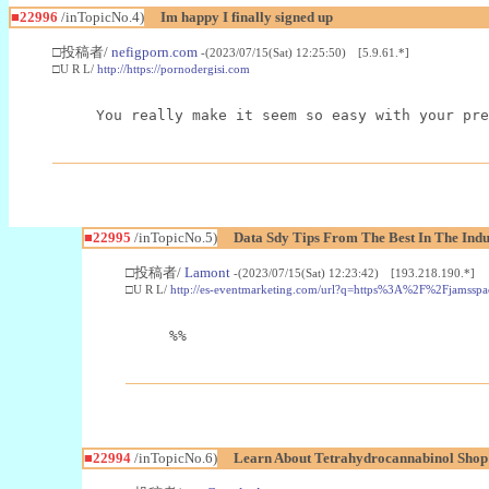
■22996
/inTopicNo.4)
Im happy I finally signed up
□投稿者/
nefigporn.com
-(2023/07/15(Sat) 12:25:50) [5.9.61.*]
□U R L/
http://https://pornodergisi.com
You really make it seem so easy with your pre
■22995
/inTopicNo.5)
Data Sdy Tips From The Best In The Indu
□投稿者/
Lamont
-(2023/07/15(Sat) 12:23:42) [193.218.190.*]
□U R L/
http://es-eventmarketing.com/url?q=https%3A%2F%2Fjamssp
%%
■22994
/inTopicNo.6)
Learn About Tetrahydrocannabinol Sho