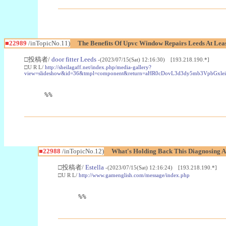
■22989
/inTopicNo.11)
The Benefits Of Upvc Window Repairs Leeds At Leas
□投稿者/
door fitter Leeds
-(2023/07/15(Sat) 12:16:30) [193.218.190.*]
□U R L/
http://sheilagaff.net/index.php/media-gallery?
view=slideshow&id=36&tmpl=component&return=aHR0cDovL3d3dy5mb3Vpb
%%
■22988
/inTopicNo.12)
What's Holding Back This Diagnosing A
□投稿者/
Estella
-(2023/07/15(Sat) 12:16:24) [193.218.190.*]
□U R L/
http://www.gamenglish.com/message/index.php
%%