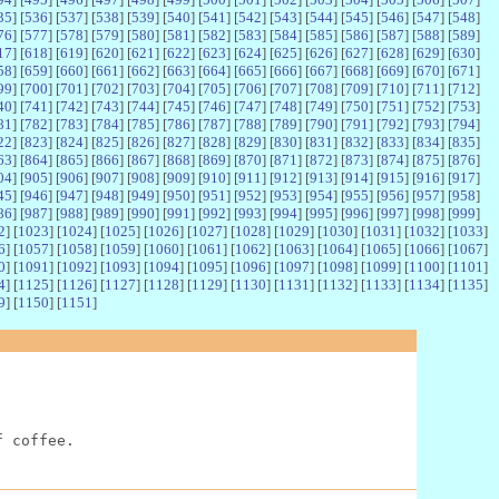
35
] [
536
] [
537
] [
538
] [
539
] [
540
] [
541
] [
542
] [
543
] [
544
] [
545
] [
546
] [
547
] [
548
]
76
] [
577
] [
578
] [
579
] [
580
] [
581
] [
582
] [
583
] [
584
] [
585
] [
586
] [
587
] [
588
] [
589
]
17
] [
618
] [
619
] [
620
] [
621
] [
622
] [
623
] [
624
] [
625
] [
626
] [
627
] [
628
] [
629
] [
630
]
58
] [
659
] [
660
] [
661
] [
662
] [
663
] [
664
] [
665
] [
666
] [
667
] [
668
] [
669
] [
670
] [
671
]
99
] [
700
] [
701
] [
702
] [
703
] [
704
] [
705
] [
706
] [
707
] [
708
] [
709
] [
710
] [
711
] [
712
]
40
] [
741
] [
742
] [
743
] [
744
] [
745
] [
746
] [
747
] [
748
] [
749
] [
750
] [
751
] [
752
] [
753
]
81
] [
782
] [
783
] [
784
] [
785
] [
786
] [
787
] [
788
] [
789
] [
790
] [
791
] [
792
] [
793
] [
794
]
22
] [
823
] [
824
] [
825
] [
826
] [
827
] [
828
] [
829
] [
830
] [
831
] [
832
] [
833
] [
834
] [
835
]
63
] [
864
] [
865
] [
866
] [
867
] [
868
] [
869
] [
870
] [
871
] [
872
] [
873
] [
874
] [
875
] [
876
]
04
] [
905
] [
906
] [
907
] [
908
] [
909
] [
910
] [
911
] [
912
] [
913
] [
914
] [
915
] [
916
] [
917
]
45
] [
946
] [
947
] [
948
] [
949
] [
950
] [
951
] [
952
] [
953
] [
954
] [
955
] [
956
] [
957
] [
958
]
86
] [
987
] [
988
] [
989
] [
990
] [
991
] [
992
] [
993
] [
994
] [
995
] [
996
] [
997
] [
998
] [
999
]
2
] [
1023
] [
1024
] [
1025
] [
1026
] [
1027
] [
1028
] [
1029
] [
1030
] [
1031
] [
1032
] [
1033
]
6
] [
1057
] [
1058
] [
1059
] [
1060
] [
1061
] [
1062
] [
1063
] [
1064
] [
1065
] [
1066
] [
1067
]
0
] [
1091
] [
1092
] [
1093
] [
1094
] [
1095
] [
1096
] [
1097
] [
1098
] [
1099
] [
1100
] [
1101
]
4
] [
1125
] [
1126
] [
1127
] [
1128
] [
1129
] [
1130
] [
1131
] [
1132
] [
1133
] [
1134
] [
1135
]
9
] [
1150
] [
1151
]
f coffee.