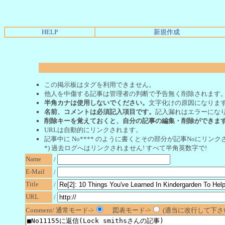
HELP
新規作成
この掲示板はタグを利用できません。
他人を中傷する記事は管理者の判断で予告無く削除されます
半角カナは使用しないでください。
文字化けの原因になりま
名前、コメントは必須記入項目です。
記入漏れはエラーにな
削除キーを覚えておくと、自分の記事の編集・削除ができま
URLは自動的にリンクされます。
記事中に No**** のように書くとその部分が記事Noにリンクさ
*) 過去ログへはリンクされません! すべて半角英数字で!
Name
/
E-Mail
/
Title
/
URL
/
Comment/ 通常モード->
図表モード->
(適当に改行して下さい