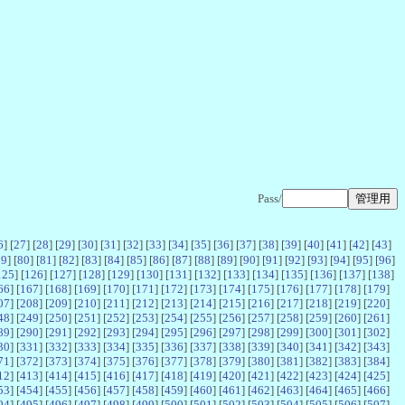
Pass/
6
] [
27
] [
28
] [
29
] [
30
] [
31
] [
32
] [
33
] [
34
] [
35
] [
36
] [
37
] [
38
] [
39
] [
40
] [
41
] [
42
] [
43
]
79
] [
80
] [
81
] [
82
] [
83
] [
84
] [
85
] [
86
] [
87
] [
88
] [
89
] [
90
] [
91
] [
92
] [
93
] [
94
] [
95
] [
96
]
125
] [
126
] [
127
] [
128
] [
129
] [
130
] [
131
] [
132
] [
133
] [
134
] [
135
] [
136
] [
137
] [
138
]
66
] [
167
] [
168
] [
169
] [
170
] [
171
] [
172
] [
173
] [
174
] [
175
] [
176
] [
177
] [
178
] [
179
]
07
] [
208
] [
209
] [
210
] [
211
] [
212
] [
213
] [
214
] [
215
] [
216
] [
217
] [
218
] [
219
] [
220
]
48
] [
249
] [
250
] [
251
] [
252
] [
253
] [
254
] [
255
] [
256
] [
257
] [
258
] [
259
] [
260
] [
261
]
89
] [
290
] [
291
] [
292
] [
293
] [
294
] [
295
] [
296
] [
297
] [
298
] [
299
] [
300
] [
301
] [
302
]
30
] [
331
] [
332
] [
333
] [
334
] [
335
] [
336
] [
337
] [
338
] [
339
] [
340
] [
341
] [
342
] [
343
]
71
] [
372
] [
373
] [
374
] [
375
] [
376
] [
377
] [
378
] [
379
] [
380
] [
381
] [
382
] [
383
] [
384
]
12
] [
413
] [
414
] [
415
] [
416
] [
417
] [
418
] [
419
] [
420
] [
421
] [
422
] [
423
] [
424
] [
425
]
53
] [
454
] [
455
] [
456
] [
457
] [
458
] [
459
] [
460
] [
461
] [
462
] [
463
] [
464
] [
465
] [
466
]
94
] [
495
] [
496
] [
497
] [
498
] [
499
] [
500
] [
501
] [
502
] [
503
] [
504
] [
505
] [
506
] [
507
]