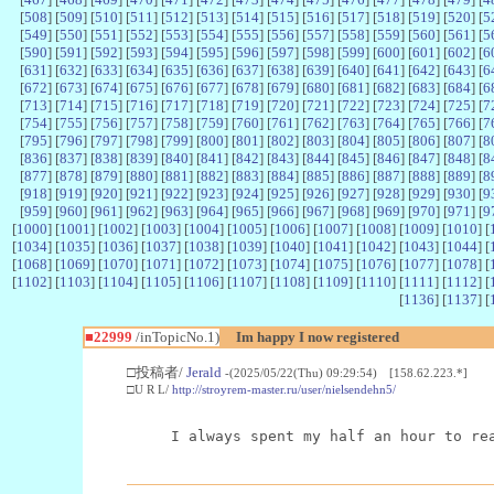
[
508
] [
509
] [
510
] [
511
] [
512
] [
513
] [
514
] [
515
] [
516
] [
517
] [
518
] [
519
] [
520
] [
5
[
549
] [
550
] [
551
] [
552
] [
553
] [
554
] [
555
] [
556
] [
557
] [
558
] [
559
] [
560
] [
561
] [
5
[
590
] [
591
] [
592
] [
593
] [
594
] [
595
] [
596
] [
597
] [
598
] [
599
] [
600
] [
601
] [
602
] [
6
[
631
] [
632
] [
633
] [
634
] [
635
] [
636
] [
637
] [
638
] [
639
] [
640
] [
641
] [
642
] [
643
] [
6
[
672
] [
673
] [
674
] [
675
] [
676
] [
677
] [
678
] [
679
] [
680
] [
681
] [
682
] [
683
] [
684
] [
6
[
713
] [
714
] [
715
] [
716
] [
717
] [
718
] [
719
] [
720
] [
721
] [
722
] [
723
] [
724
] [
725
] [
7
[
754
] [
755
] [
756
] [
757
] [
758
] [
759
] [
760
] [
761
] [
762
] [
763
] [
764
] [
765
] [
766
] [
7
[
795
] [
796
] [
797
] [
798
] [
799
] [
800
] [
801
] [
802
] [
803
] [
804
] [
805
] [
806
] [
807
] [
8
[
836
] [
837
] [
838
] [
839
] [
840
] [
841
] [
842
] [
843
] [
844
] [
845
] [
846
] [
847
] [
848
] [
8
[
877
] [
878
] [
879
] [
880
] [
881
] [
882
] [
883
] [
884
] [
885
] [
886
] [
887
] [
888
] [
889
] [
8
[
918
] [
919
] [
920
] [
921
] [
922
] [
923
] [
924
] [
925
] [
926
] [
927
] [
928
] [
929
] [
930
] [
9
[
959
] [
960
] [
961
] [
962
] [
963
] [
964
] [
965
] [
966
] [
967
] [
968
] [
969
] [
970
] [
971
] [
9
[
1000
] [
1001
] [
1002
] [
1003
] [
1004
] [
1005
] [
1006
] [
1007
] [
1008
] [
1009
] [
1010
] [
[
1034
] [
1035
] [
1036
] [
1037
] [
1038
] [
1039
] [
1040
] [
1041
] [
1042
] [
1043
] [
1044
] [
[
1068
] [
1069
] [
1070
] [
1071
] [
1072
] [
1073
] [
1074
] [
1075
] [
1076
] [
1077
] [
1078
] [
[
1102
] [
1103
] [
1104
] [
1105
] [
1106
] [
1107
] [
1108
] [
1109
] [
1110
] [
1111
] [
1112
] [
[
1136
] [
1137
] [
■22999
/inTopicNo.1)
Im happy I now registered
□投稿者/
Jerald
-(2025/05/22(Thu) 09:29:54) [158.62.223.*]
□U R L/
http://stroyrem-master.ru/user/nielsendehn5/
I always spent my half an hour to re