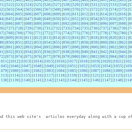
21
] [
522
] [
523
] [
524
] [
525
] [
526
] [
527
] [
528
] [
529
] [
530
] [
531
] [
532
] [
533
] [
534
] [
5
62
] [
563
] [
564
] [
565
] [
566
] [
567
] [
568
] [
569
] [
570
] [
571
] [
572
] [
573
] [
574
] [
575
] [
5
03
] [
604
] [
605
] [
606
] [
607
] [
608
] [
609
] [
610
] [
611
] [
612
] [
613
] [
614
] [
615
] [
616
] [
6
44
] [
645
] [
646
] [
647
] [
648
] [
649
] [
650
] [
651
] [
652
] [
653
] [
654
] [
655
] [
656
] [
657
] [
6
85
] [
686
] [
687
] [
688
] [
689
] [
690
] [
691
] [
692
] [
693
] [
694
] [
695
] [
696
] [
697
] [
698
] [
6
26
] [
727
] [
728
] [
729
] [
730
] [
731
] [
732
] [
733
] [
734
] [
735
] [
736
] [
737
] [
738
] [
739
] [
7
67
] [
768
] [
769
] [
770
] [
771
] [
772
] [
773
] [
774
] [
775
] [
776
] [
777
] [
778
] [
779
] [
780
] [
7
08
] [
809
] [
810
] [
811
] [
812
] [
813
] [
814
] [
815
] [
816
] [
817
] [
818
] [
819
] [
820
] [
821
] [
8
49
] [
850
] [
851
] [
852
] [
853
] [
854
] [
855
] [
856
] [
857
] [
858
] [
859
] [
860
] [
861
] [
862
] [
8
90
] [
891
] [
892
] [
893
] [
894
] [
895
] [
896
] [
897
] [
898
] [
899
] [
900
] [
901
] [
902
] [
903
] [
9
31
] [
932
] [
933
] [
934
] [
935
] [
936
] [
937
] [
938
] [
939
] [
940
] [
941
] [
942
] [
943
] [
944
] [
9
72
] [
973
] [
974
] [
975
] [
976
] [
977
] [
978
] [
979
] [
980
] [
981
] [
982
] [
983
] [
984
] [
985
] [
9
1011
] [
1012
] [
1013
] [
1014
] [
1015
] [
1016
] [
1017
] [
1018
] [
1019
] [
1020
] [
1021
] [
102
1045
] [
1046
] [
1047
] [
1048
] [
1049
] [
1050
] [
1051
] [
1052
] [
1053
] [
1054
] [
1055
] [
105
1079
] [
1080
] [
1081
] [
1082
] [
1083
] [
1084
] [
1085
] [
1086
] [
1087
] [
1088
] [
1089
] [
109
1113
] [
1114
] [
1115
] [
1116
] [
1117
] [
1118
] [
1119
] [
1120
] [
1121
] [
1122
] [
1123
] [
112
1138
] [
1139
] [
1140
] [
1141
] [
1142
] [
1143
] [
1144
] [
1145
] [
1146
] [
1147
] [
1148
] [
114
ad this web site's  articles everyday along with a cup o