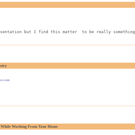
sentation but I find this matter  to be really something
stry
ace.com
p While Working From Your Home