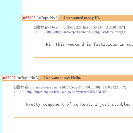
■22998
/inTopicNo.2)
Just wanted to say Hi.
□投稿者/
Dwain
-(2025/05/22(Thu) 06:53:22) [168.91.33.*]
□U R L/
http://https://answerpail.com/index.php/user/laraaldridge4
Hi, this weekend is fastidious in su
■22997
/inTopicNo.3)
Just want to say Hello.
□投稿者/
Phising dan scam
-(2025/05/22(Thu) 06:35:38) [116.212.150.*]
□U R L/
http://https://ebphtb.lebakkab.go.id/?system=MENANG4D
Pretty component of content. I just stumbled 