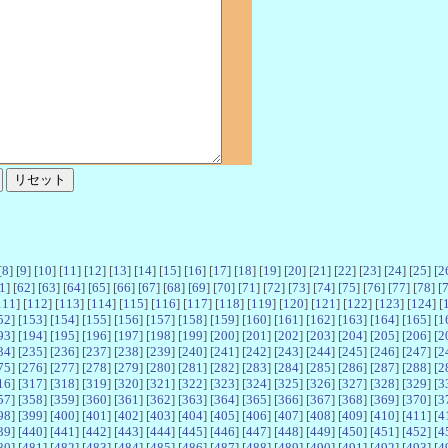
[
8
] [
9
] [
10
] [
11
] [
12
] [
13
] [
14
] [
15
] [
16
] [
17
] [
18
] [
19
] [
20
] [
21
] [
22
] [
23
] [
24
] [
25
] [
2
1
] [
62
] [
63
] [
64
] [
65
] [
66
] [
67
] [
68
] [
69
] [
70
] [
71
] [
72
] [
73
] [
74
] [
75
] [
76
] [
77
] [
78
] [
111
] [
112
] [
113
] [
114
] [
115
] [
116
] [
117
] [
118
] [
119
] [
120
] [
121
] [
122
] [
123
] [
124
] [
52
] [
153
] [
154
] [
155
] [
156
] [
157
] [
158
] [
159
] [
160
] [
161
] [
162
] [
163
] [
164
] [
165
] [
1
93
] [
194
] [
195
] [
196
] [
197
] [
198
] [
199
] [
200
] [
201
] [
202
] [
203
] [
204
] [
205
] [
206
] [
2
34
] [
235
] [
236
] [
237
] [
238
] [
239
] [
240
] [
241
] [
242
] [
243
] [
244
] [
245
] [
246
] [
247
] [
2
75
] [
276
] [
277
] [
278
] [
279
] [
280
] [
281
] [
282
] [
283
] [
284
] [
285
] [
286
] [
287
] [
288
] [
2
16
] [
317
] [
318
] [
319
] [
320
] [
321
] [
322
] [
323
] [
324
] [
325
] [
326
] [
327
] [
328
] [
329
] [
3
57
] [
358
] [
359
] [
360
] [
361
] [
362
] [
363
] [
364
] [
365
] [
366
] [
367
] [
368
] [
369
] [
370
] [
3
98
] [
399
] [
400
] [
401
] [
402
] [
403
] [
404
] [
405
] [
406
] [
407
] [
408
] [
409
] [
410
] [
411
] [
4
39
] [
440
] [
441
] [
442
] [
443
] [
444
] [
445
] [
446
] [
447
] [
448
] [
449
] [
450
] [
451
] [
452
] [
4
80
] [
481
] [
482
] [
483
] [
484
] [
485
] [
486
] [
487
] [
488
] [
489
] [
490
] [
491
] [
492
] [
493
] [
4