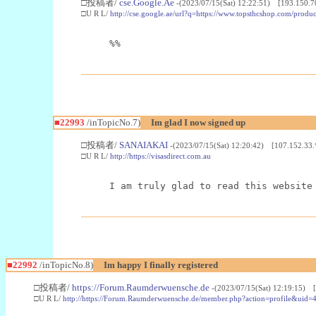
□投稿者/
cse.Google.Ae
-(2023/07/15(Sat) 12:22:51) [193.150.7
□U R L/
http://cse.google.ae/url?q=https://www.topsthcshop.com/produc
%%
■22993
/inTopicNo.7)
Im glad I now signed up
□投稿者/
SANAIAKAI
-(2023/07/15(Sat) 12:20:42) [107.152.33.
□U R L/
http://https://visasdirect.com.au
I am truly glad to read this website
■22992
/inTopicNo.8)
Im happy I finally registered
□投稿者/
https://Forum.Raumderwuensche.de
-(2023/07/15(Sat) 12:19:15) 
□U R L/
http://https://Forum.Raumderwuensche.de/member.php?action=profile&uid=