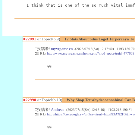
I think that is one of the so much vital inmf
■22991
/inTopicNo.9)
12 Stats About Situs Togel Terpercaya T
□投稿者/
myvrgame.cn
-(2023/07/15(Sat) 12:17:40) [193.150.70
□U R L/
http://www.myvrgame.cn/home.php?mod=space&uid=477809
%%
■22990
/inTopicNo.10)
Why Shop Tetrahydrocannabinol Can B
□投稿者/
Andreas
-(2023/07/15(Sat) 12:16:46) [193.218.190.*]
□U R L/
http://https://cse.google.rw/url?sa=t&url=https%3A%2F%2F
%%