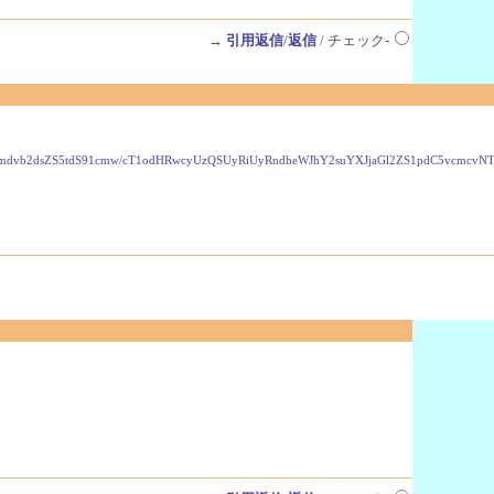
→
引用返信
/
返信
/ チェック-
VzLmdvb2dsZS5tdS91cmw/cT1odHRwcyUzQSUyRiUyRndheWJhY2suYXJjaGl2ZS1pdC5vcmc