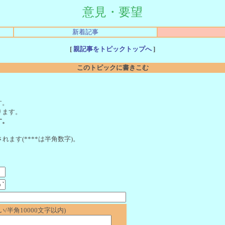
意見・要望
新着記事
[
親記事をトピックトップへ
]
このトピックに書きこむ
。
す。
ります。
す。
れます(****は半角数字)。
/半角10000文字以内)