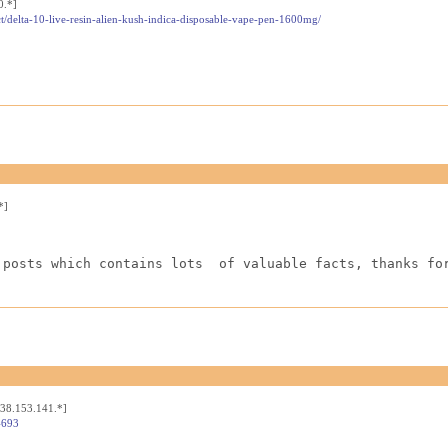
0.*]
t/delta-10-live-resin-alien-kush-indica-disposable-vape-pen-1600mg/
*]
 posts which contains lots  of valuable facts, thanks fo
[38.153.141.*]
4693