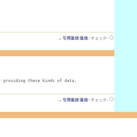
→
引用返信
/
返信
/ チェック-
r providing these kinds of data.
→
引用返信
/
返信
/ チェック-