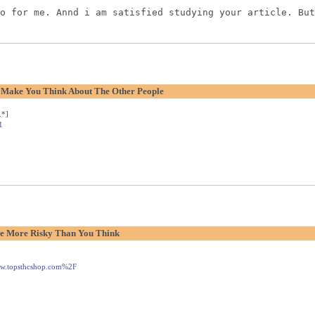
o for me. Annd i am satisfied studying your article. But
o Make You Think About The Other People
.*]
1
e More Risky Than You Think
www.topsthcshop.com%2F