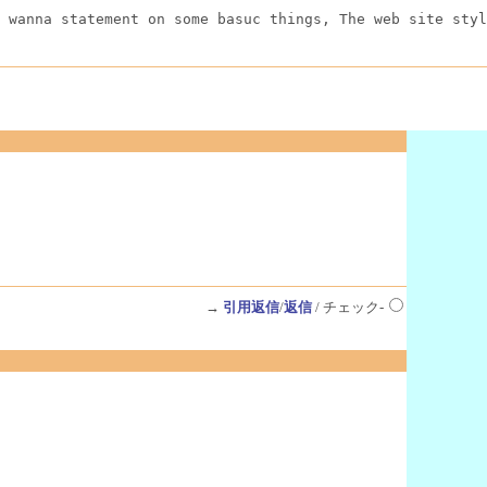
 wanna statement on some basuc things, The web site styl
→
引用返信
/
返信
/ チェック-