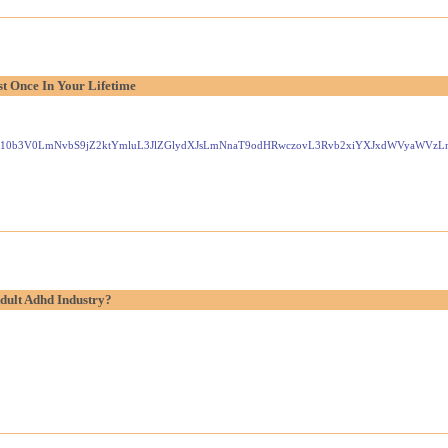
t Once In Your Lifetime
Gxlei10b3V0LmNvbS9jZ2ktYmluL3JlZGlydXJsLmNnaT9odHRwczovL3Rvb2xiYXJxdWVyaW
dult Adhd Industry?