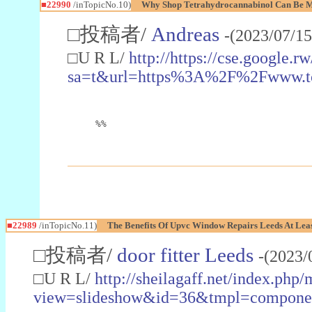
■22990
/inTopicNo.10)
Why Shop Tetrahydrocannabinol Can Be M
□投稿者/
Andreas
-(2023/07/15
□U R L/
http://https://cse.google.rw
sa=t&url=https%3A%2F%2Fwww.t
%%
■22989
/inTopicNo.11)
The Benefits Of Upvc Window Repairs Leeds At Leas
□投稿者/
door fitter Leeds
-(2023/
□U R L/
http://sheilagaff.net/index.php/
view=slideshow&id=36&tmpl=comp