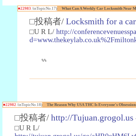
■22983
/inTopicNo.17)
What Can A Weekly Car Locksmith Near Me
□投稿者/
Locksmith for a car
□U R L/
http://conferencevenuessp
d=www.thekeylab.co.uk%2Fmiltonk
%%
■22982
/inTopicNo.18)
The Reason Why USA THC Is Everyone's Obsession
□投稿者/
http://Tujuan.grogol.us
□U R L/
http://tujuan.grogol.us/go/aHR0