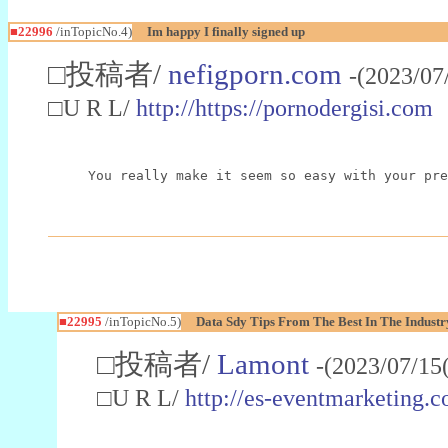
■22996
/inTopicNo.4)
Im happy I finally signed up
□投稿者/
nefigporn.com
-(2023/07
□U R L/
http://https://pornodergisi.com
You really make it seem so easy with your pre
■22995
/inTopicNo.5)
Data Sdy Tips From The Best In The Industr
□投稿者/
Lamont
-(2023/07/15
□U R L/
http://es-eventmarketin