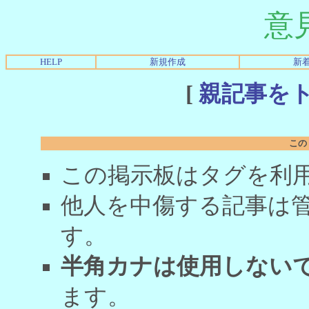
意
HELP
新規作成
新
[
親記事を
この
この掲示板はタグを利
他人を中傷する記事は
す。
半角カナは使用しない
ます。