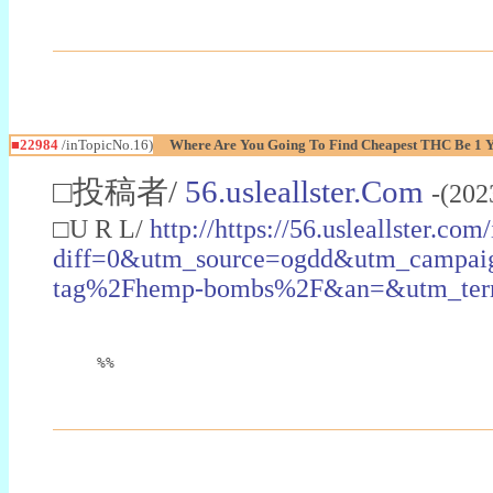
■22984
/inTopicNo.16)
Where Are You Going To Find Cheapest THC Be 1 
□投稿者/
56.usleallster.Com
-(202
□U R L/
http://https://56.usleallster.com
diff=0&utm_source=ogdd&utm_campai
tag%2Fhemp-bombs%2F&an=&utm_ter
%%