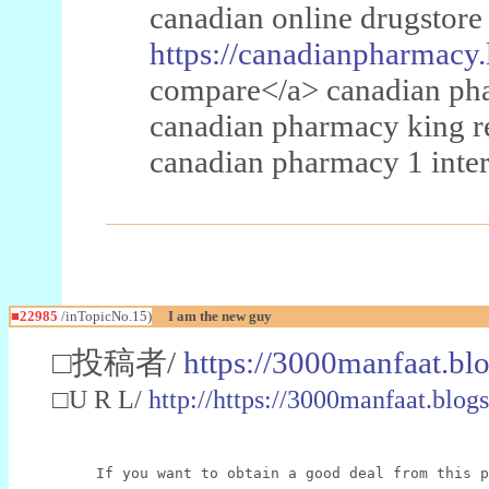
canadian online drugstore
https://canadianpharmacy.
compare</a> canadian pha
canadian pharmacy king 
canadian pharmacy 1 inter
■22985
/inTopicNo.15)
I am the new guy
□投稿者/
https://3000manfaat.bl
□U R L/
http://https://3000manfaat.blog
If you want to obtain a good deal from this p