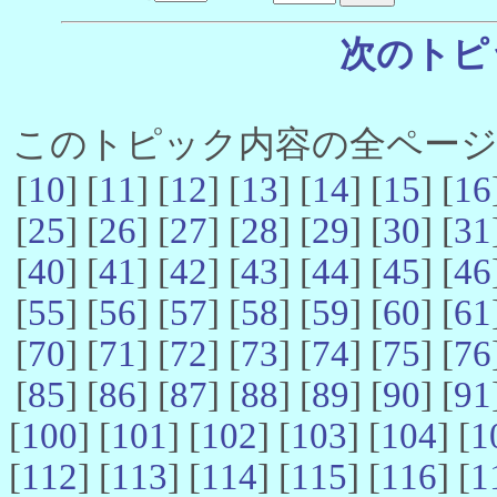
次のトピ
このトピック内容の全ページ数 
[
10
] [
11
] [
12
] [
13
] [
14
] [
15
] [
16
[
25
] [
26
] [
27
] [
28
] [
29
] [
30
] [
31
[
40
] [
41
] [
42
] [
43
] [
44
] [
45
] [
46
[
55
] [
56
] [
57
] [
58
] [
59
] [
60
] [
61
[
70
] [
71
] [
72
] [
73
] [
74
] [
75
] [
76
[
85
] [
86
] [
87
] [
88
] [
89
] [
90
] [
91
[
100
] [
101
] [
102
] [
103
] [
104
] [
1
[
112
] [
113
] [
114
] [
115
] [
116
] [
1