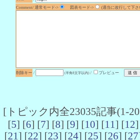
Comment/ 通常モード->
図表モード->
(適当に改行して下さい
削除キー
/
/
プレビュー
(半角8文字以内)
[トピック内全23035記事(1-20 
[
5
] [
6
] [
7
] [
8
] [
9
] [
10
] [
11
] [
12
]
[
21
] [
22
] [
23
] [
24
] [
25
] [
26
] [
27