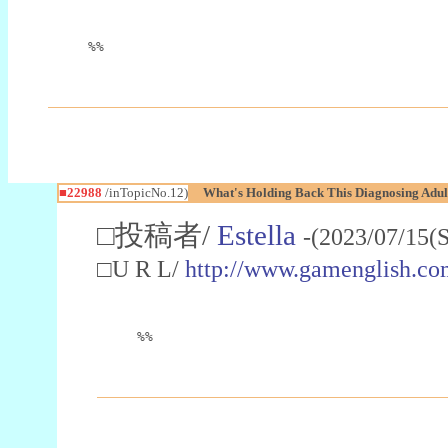
%%
■22988
/inTopicNo.12)
What's Holding Back This Diagnosing Adul
□投稿者/
Estella
-(2023/07/15(
□U R L/
http://www.gamenglish.co
%%