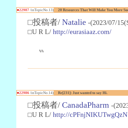
■22987
/inTopicNo.13)
20 Resources That Will Make You More Succ
□投稿者/
Natalie
-(2023/07/15(
□U R L/
http://eurasiaaz.com/
%%
■22986
/inTopicNo.14)
Re[231]: Just wanted to say Hi.
□投稿者/
CanadaPharm
-(202
□U R L/
http://cPFnjNIKUTwgQzN