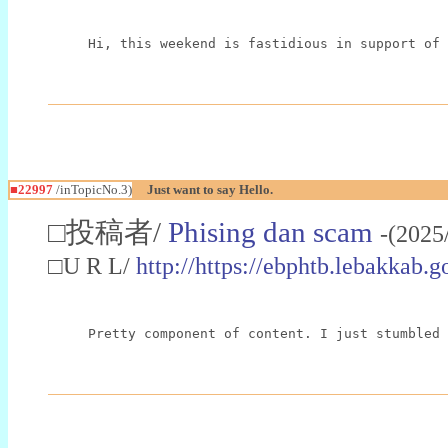
Hi, this weekend is fastidious in support of 
■22997
/inTopicNo.3)
Just want to say Hello.
□投稿者/
Phising dan scam
-(2025
□U R L/
http://https://ebphtb.lebakk
Pretty component of content. I just stumbled 