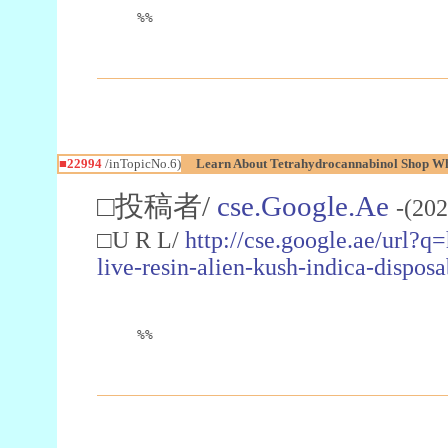
%%
■22994
/inTopicNo.6)
Learn About Tetrahydrocannabinol Shop W
□投稿者/
cse.Google.Ae
-(202
□U R L/
http://cse.google.ae/url?q
live-resin-alien-kush-indica-dispo
%%