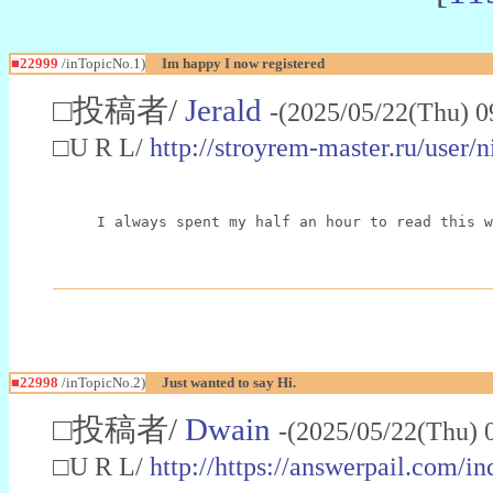
■22999
/inTopicNo.1)
Im happy I now registered
□投稿者/
Jerald
-(2025/05/22(Thu) 0
□U R L/
http://stroyrem-master.ru/user/
I always spent my half an hour to read this w
■22998
/inTopicNo.2)
Just wanted to say Hi.
□投稿者/
Dwain
-(2025/05/22(Thu) 
□U R L/
http://https://answerpail.com/i