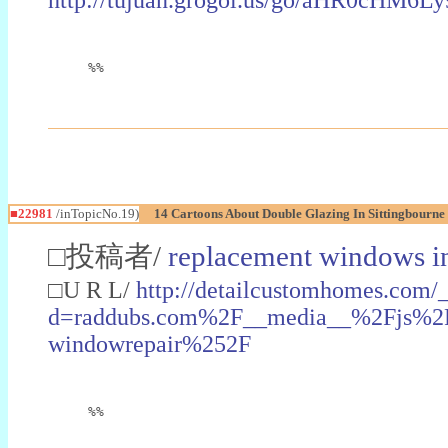
%%
■22981
/inTopicNo.19)
14 Cartoons About Double Glazing In Sittingbourne
□投稿者/
replacement windows in
□U R L/
http://detailcustomhomes.com/
d=raddubs.com%2F__media__%2Fjs%2Fn
windowrepair%252F
%%