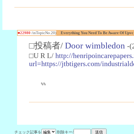
■22980
/inTopicNo.20)
Everything You Need To Be Aware Of Upv
□投稿者/
Door wimbledon
-(
□U R L/
http://henripoincarepapers
url=https://jtbtigers.com/industr
%%
チェック記事を
削除キー/