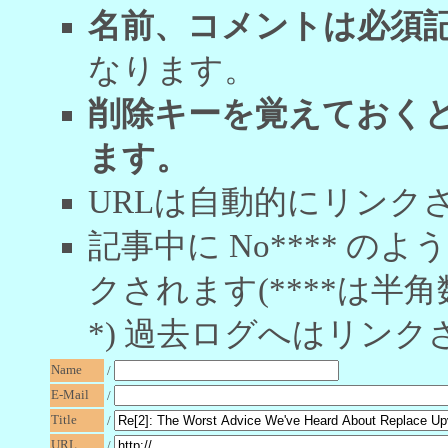
名前、コメントは必須
なります。
削除キーを覚えておく
ます。
URLは自動的にリンク
記事中に No**** 
クされます(****は半角
*) 過去ログへはリンク
Name
/
E-Mail
/
Title
/
URL
/