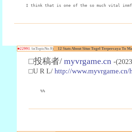
I think that is one of the so much vital inmf
■22991
/inTopicNo.9)
12 Stats About Situs Togel Terpercaya To M
□投稿者/
myvrgame.cn
-(2023
□U R L/
http://www.myvrgame.cn
%%