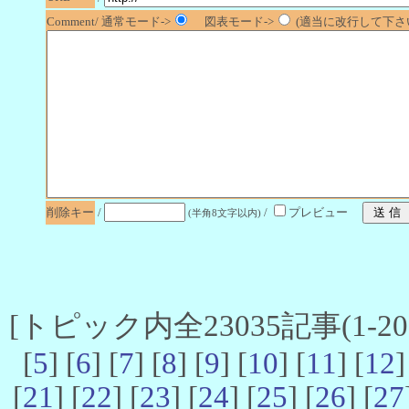
Comment/ 通常モード->
図表モード->
(適当に改行して下さい
削除キー
/
/
プレビュー
(半角8文字以内)
[トピック内全23035記事(1-20 
[
5
] [
6
] [
7
] [
8
] [
9
] [
10
] [
11
] [
12
]
[
21
] [
22
] [
23
] [
24
] [
25
] [
26
] [
27