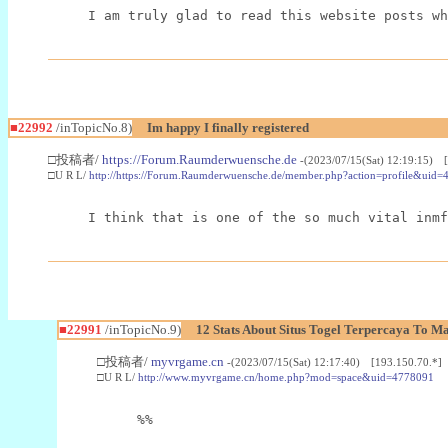
I am truly glad to read this website posts wh
■22992
/inTopicNo.8)
Im happy I finally registered
□投稿者/
https://Forum.Raumderwuensche.de
-(2023/07/15(Sat) 12:19:15) 
□U R L/
http://https://Forum.Raumderwuensche.de/member.php?action=profile&uid=
I think that is one of the so much vital inmf
■22991
/inTopicNo.9)
12 Stats About Situs Togel Terpercaya To M
□投稿者/
myvrgame.cn
-(2023/07/15(Sat) 12:17:40) [193.150.70.*]
□U R L/
http://www.myvrgame.cn/home.php?mod=space&uid=4778091
%%