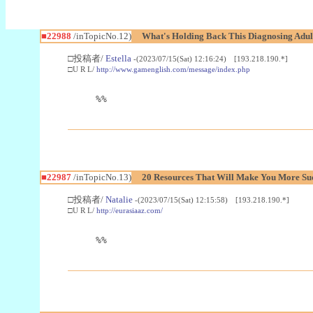
■22988
/inTopicNo.12)
What's Holding Back This Diagnosing Adul
□投稿者/
Estella
-(2023/07/15(Sat) 12:16:24) [193.218.190.*]
□U R L/
http://www.gamenglish.com/message/index.php
%%
■22987
/inTopicNo.13)
20 Resources That Will Make You More Succ
□投稿者/
Natalie
-(2023/07/15(Sat) 12:15:58) [193.218.190.*]
□U R L/
http://eurasiaaz.com/
%%