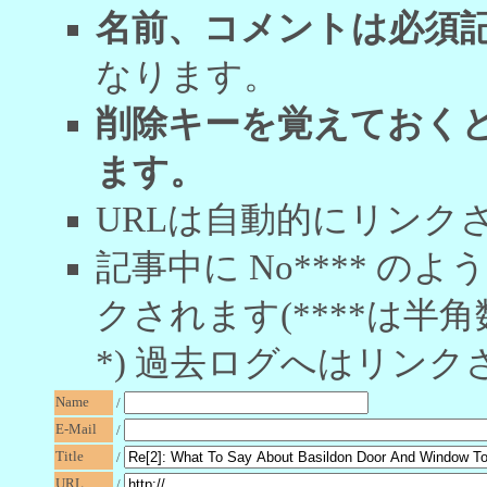
名前、コメントは必須
なります。
削除キーを覚えておく
ます。
URLは自動的にリンク
記事中に No**** 
クされます(****は半角
*) 過去ログへはリンク
Name
/
E-Mail
/
Title
/
URL
/