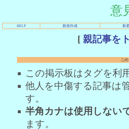
意
HELP
新規作成
新
[
親記事を
この
この掲示板はタグを利
他人を中傷する記事は
す。
半角カナは使用しない
ます。