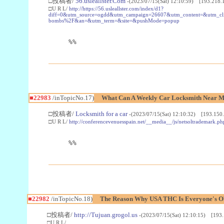
□投稿者/
56.usleallster.Com
-(2023/07/15(Sat) 12:10:59) [193.218.
□U R L/
http://https://56.usleallster.com/index/d1?
diff=0&utm_source=ogdd&utm_campaign=26607&utm_content=&utm_cl
bombs%2F&an=&utm_term=&site=&pushMode=popup
%%
■22983
/inTopicNo.17)
What Can A Weekly Car Locksmith Near Me
□投稿者/
Locksmith for a car
-(2023/07/15(Sat) 12:10:32) [193.150.
□U R L/
http://conferencevenuesspain.net/__media__/js/netsoltrademark
%%
■22982
/inTopicNo.18)
The Reason Why USA THC Is Everyone's Ob
□投稿者/
http://Tujuan.grogol.us
-(2023/07/15(Sat) 12:10:15) [193.
□U R L/