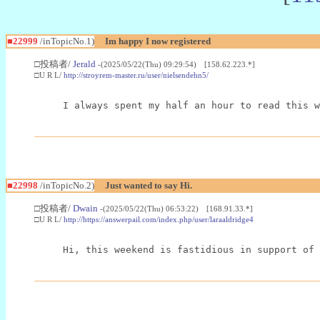
■22999
/inTopicNo.1)
Im happy I now registered
□投稿者/
Jerald
-(2025/05/22(Thu) 09:29:54) [158.62.223.*]
□U R L/
http://stroyrem-master.ru/user/nielsendehn5/
I always spent my half an hour to read this w
■22998
/inTopicNo.2)
Just wanted to say Hi.
□投稿者/
Dwain
-(2025/05/22(Thu) 06:53:22) [168.91.33.*]
□U R L/
http://https://answerpail.com/index.php/user/laraaldridge4
Hi, this weekend is fastidious in support of 