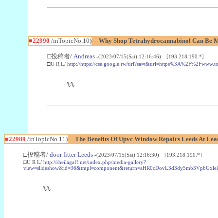
■22990
/inTopicNo.10)
Why Shop Tetrahydrocannabinol Can Be M
□投稿者/
Andreas
-(2023/07/15(Sat) 12:16:46) [193.218.190.*]
□U R L/
http://https://cse.google.rw/url?sa=t&url=https%3A%2F%2Fwww.
%%
■22989
/inTopicNo.11)
The Benefits Of Upvc Window Repairs Leeds At Leas
□投稿者/
door fitter Leeds
-(2023/07/15(Sat) 12:16:30) [193.218.190.*]
□U R L/
http://sheilagaff.net/index.php/media-gallery?
view=slideshow&id=36&tmpl=component&return=aHR0cDovL3d3dy5mb3Vpb
%%