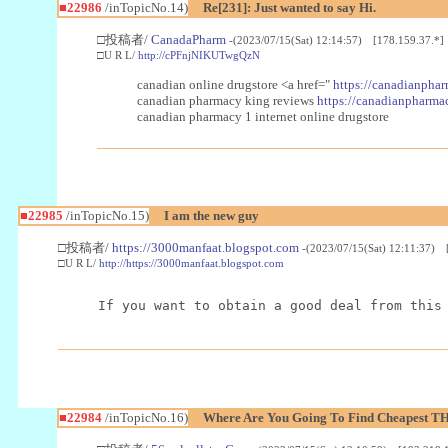
■22986
/inTopicNo.14)
Re[231]: Just wanted to say Hi.
□投稿者/
CanadaPharm
-(2023/07/15(Sat) 12:14:57) [178.159.37.*]
□U R L/
http://cPFnjNIKUTwgQzN
canadian online drugstore <a href="
https://canadianphar
canadian pharmacy king reviews
https://canadianpharmac
canadian pharmacy 1 internet online drugstore
■22985
/inTopicNo.15)
I am the new guy
□投稿者/
https://3000manfaat.blogspot.com
-(2023/07/15(Sat) 12:11:37) 
□U R L/
http://https://3000manfaat.blogspot.com
If you want to obtain a good deal from this
■22984
/inTopicNo.16)
Where Are You Going To Find Cheapest TH