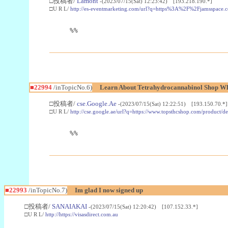
□投稿者/
Lamont
-(2023/07/15(Sat) 12:23:42) [193.218.190.*]
□U R L/
http://es-eventmarketing.com/url?q=https%3A%2F%2Fjamsspace.
%%
■22994
/inTopicNo.6)
Learn About Tetrahydrocannabinol Shop W
□投稿者/
cse.Google.Ae
-(2023/07/15(Sat) 12:22:51) [193.150.70.*]
□U R L/
http://cse.google.ae/url?q=https://www.topsthcshop.com/product/d
%%
■22993
/inTopicNo.7)
Im glad I now signed up
□投稿者/
SANAIAKAI
-(2023/07/15(Sat) 12:20:42) [107.152.33.*]
□U R L/
http://https://visasdirect.com.au