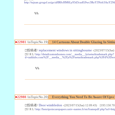
http://tujuan.grogol.us/go/aHR0cHM6Ly93d3cudG9wc3RoY3Nob3A
%%
■22981
/inTopicNo.19)
14 Cartoons About Double Glazing In Sitti
□投稿者/
replacement windows in sittingbourne
-(2023/07/15(Sat)
□U R L/
http://detailcustomhomes.com/__media__/js/netsoltrademark.php?
d=raddubs.com%2F__media__%2Fjs%2Fnetsoltrademark.php%3Fd%3Dwww
%%
■22980
/inTopicNo.20)
Everything You Need To Be Aware Of Upv
□投稿者/
Door wimbledon
-(2023/07/15(Sat) 12:09:43) [193.150.70
□U R L/
http://henripoincarepapers.univ-nantes.fr/en/framepdf.php?url=ht