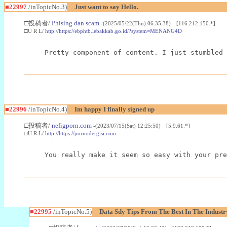
■22997
/inTopicNo.3)
Just want to say Hello.
□投稿者/
Phising dan scam
-(2025/05/22(Thu) 06:35:38) [116.212.150.*]
□U R L/
http://https://ebphtb.lebakkab.go.id/?system=MENANG4D
Pretty component of content. I just stumbled 
■22996
/inTopicNo.4)
Im happy I finally signed up
□投稿者/
nefigporn.com
-(2023/07/15(Sat) 12:25:50) [5.9.61.*]
□U R L/
http://https://pornodergisi.com
You really make it seem so easy with your pre
■22995
/inTopicNo.5)
Data Sdy Tips From The Best In The Industr