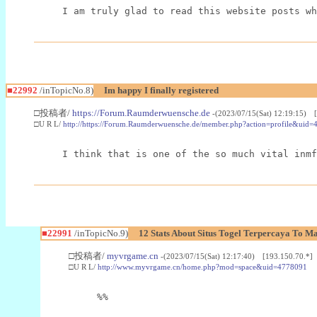
I am truly glad to read this website posts wh
■22992
/inTopicNo.8)
Im happy I finally registered
□投稿者/
https://Forum.Raumderwuensche.de
-(2023/07/15(Sat) 12:19:15) 
□U R L/
http://https://Forum.Raumderwuensche.de/member.php?action=profile&uid=
I think that is one of the so much vital inmf
■22991
/inTopicNo.9)
12 Stats About Situs Togel Terpercaya To M
□投稿者/
myvrgame.cn
-(2023/07/15(Sat) 12:17:40) [193.150.70.*]
□U R L/
http://www.myvrgame.cn/home.php?mod=space&uid=4778091
%%