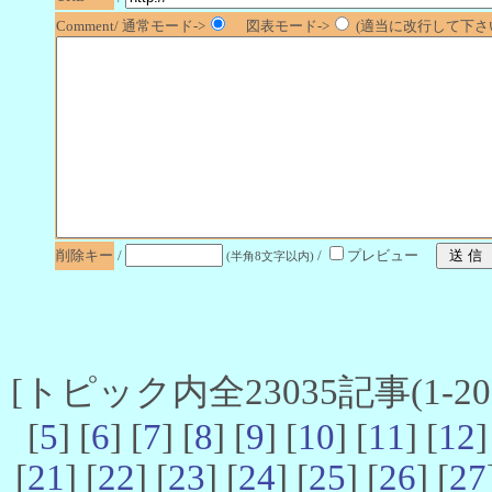
Comment/ 通常モード->
図表モード->
(適当に改行して下さい
削除キー
/
/
プレビュー
(半角8文字以内)
[トピック内全23035記事(1-20 
[
5
] [
6
] [
7
] [
8
] [
9
] [
10
] [
11
] [
12
]
[
21
] [
22
] [
23
] [
24
] [
25
] [
26
] [
27