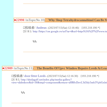
■22990
/inTopicNo.10)
Why Shop Tetrahydrocannabinol Can Be M
□投稿者/
Andreas
-(2023/07/15(Sat) 12:16:46) [193.218.190.*]
□U R L/
http://https://cse.google.rw/url?sa=t&url=https%3A%2F%2Fwww.
%%
■22989
/inTopicNo.11)
The Benefits Of Upvc Window Repairs Leeds At Leas
□投稿者/
door fitter Leeds
-(2023/07/15(Sat) 12:16:30) [193.218.190.*]
□U R L/
http://sheilagaff.net/index.php/media-gallery?
view=slideshow&id=36&tmpl=component&return=aHR0cDovL3d3dy5mb3Vpb
%%