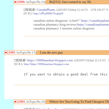
■22986
/inTopicNo.14)
Re[231]: Just wanted to say Hi.
□投稿者/
CanadaPharm
-(2023/07/15(Sat) 12:14:57) [178.159.37.*]
□U R L/
http://cPFnjNIKUTwgQzN
canadian online drugstore <a href="
https://canadianphar
canadian pharmacy king reviews
https://canadianpharmac
canadian pharmacy 1 internet online drugstore
■22985
/inTopicNo.15)
I am the new guy
□投稿者/
https://3000manfaat.blogspot.com
-(2023/07/15(Sat) 12:11:37) 
□U R L/
http://https://3000manfaat.blogspot.com
If you want to obtain a good deal from this
■22984
/inTopicNo.16)
Where Are You Going To Find Cheapest TH