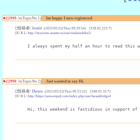
■22999
/inTopicNo.1)
Im happy I now registered
□投稿者/
Jerald
-(2025/05/22(Thu) 09:29:54) [158.62.223.*]
□U R L/
http://stroyrem-master.ru/user/nielsendehn5/
I always spent my half an hour to read this w
■22998
/inTopicNo.2)
Just wanted to say Hi.
□投稿者/
Dwain
-(2025/05/22(Thu) 06:53:22) [168.91.33.*]
□U R L/
http://https://answerpail.com/index.php/user/laraaldridge4
Hi, this weekend is fastidious in support of 