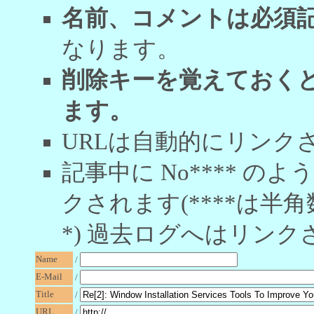
名前、コメントは必須
なります。
削除キーを覚えておく
ます。
URLは自動的にリンク
記事中に No**** 
クされます(****は半角
*) 過去ログへはリンク
Name
/
E-Mail
/
Title
/
URL
/