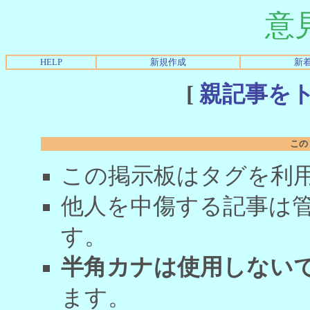
意
HELP
新規作成
新
[
親記事を
この
この掲示板はタグを利
他人を中傷する記事は
す。
半角カナは使用しない
ます。