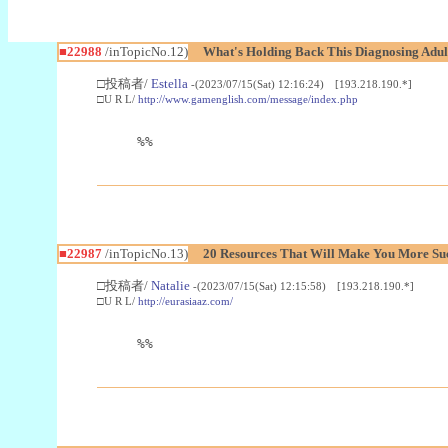
■22988
/inTopicNo.12)
What's Holding Back This Diagnosing Adul
□投稿者/
Estella
-(2023/07/15(Sat) 12:16:24) [193.218.190.*]
□U R L/
http://www.gamenglish.com/message/index.php
%%
■22987
/inTopicNo.13)
20 Resources That Will Make You More Succ
□投稿者/
Natalie
-(2023/07/15(Sat) 12:15:58) [193.218.190.*]
□U R L/
http://eurasiaaz.com/
%%