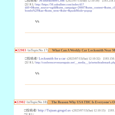
□投稿者/
56.usleallster.Com
-(2023/07/15(Sat) 12:10:59) [193.218.
□U R L/
http://https://56.usleallster.com/index/d1?
diff=0&utm_source=ogdd&utm_campaign=26607&utm_content=&utm_cl
bombs%2F&an=&utm_term=&site=&pushMode=popup
%%
■22983
/inTopicNo.17)
What Can A Weekly Car Locksmith Near Me
□投稿者/
Locksmith for a car
-(2023/07/15(Sat) 12:10:32) [193.150.
□U R L/
http://conferencevenuesspain.net/__media__/js/netsoltrademark
%%
■22982
/inTopicNo.18)
The Reason Why USA THC Is Everyone's Ob
□投稿者/
http://Tujuan.grogol.us
-(2023/07/15(Sat) 12:10:15) [193.
□U R L/