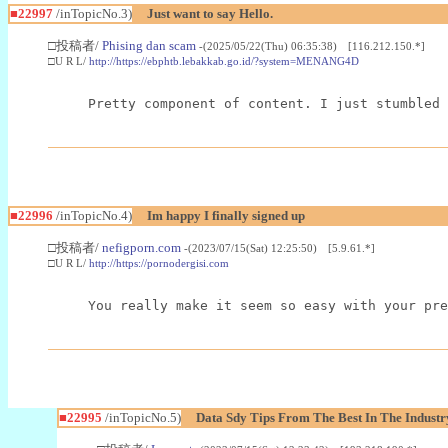
■22997
/inTopicNo.3)
Just want to say Hello.
□投稿者/
Phising dan scam
-(2025/05/22(Thu) 06:35:38) [116.212.150.*]
□U R L/
http://https://ebphtb.lebakkab.go.id/?system=MENANG4D
Pretty component of content. I just stumbled 
■22996
/inTopicNo.4)
Im happy I finally signed up
□投稿者/
nefigporn.com
-(2023/07/15(Sat) 12:25:50) [5.9.61.*]
□U R L/
http://https://pornodergisi.com
You really make it seem so easy with your pre
■22995
/inTopicNo.5)
Data Sdy Tips From The Best In The Industr