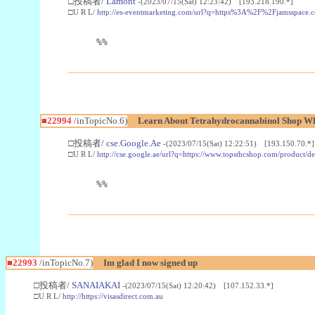
□投稿者/
Lamont
-(2023/07/15(Sat) 12:23:42) [193.218.190.*]
□U R L/
http://es-eventmarketing.com/url?q=https%3A%2F%2Fjamsspace.
%%
■22994
/inTopicNo.6)
Learn About Tetrahydrocannabinol Shop W
□投稿者/
cse.Google.Ae
-(2023/07/15(Sat) 12:22:51) [193.150.70.*]
□U R L/
http://cse.google.ae/url?q=https://www.topsthcshop.com/product/d
%%
■22993
/inTopicNo.7)
Im glad I now signed up
□投稿者/
SANAIAKAI
-(2023/07/15(Sat) 12:20:42) [107.152.33.*]
□U R L/
http://https://visasdirect.com.au