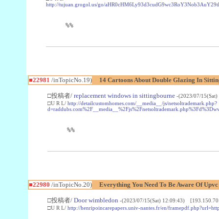
http://tujuan.grogol.us/go/aHR0cHM6Ly93d3cudG9wc3RoY3Nob3A
%%
■22981
/inTopicNo.19)
14 Cartoons About Double Glazing In Sitti
□投稿者/
replacement windows in sittingbourne
-(2023/07/15(Sat)
□U R L/
http://detailcustomhomes.com/__media__/js/netsoltrademark.php?
d=raddubs.com%2F__media__%2Fjs%2Fnetsoltrademark.php%3Fd%3Dwww
%%
■22980
/inTopicNo.20)
Everything You Need To Be Aware Of Upv
□投稿者/
Door wimbledon
-(2023/07/15(Sat) 12:09:43) [193.150.70
□U R L/
http://henripoincarepapers.univ-nantes.fr/en/framepdf.php?url=ht