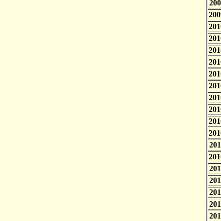
200
200
201
201
201
201
201
201
201
201
201
201
201
201
201
201
201
201
201