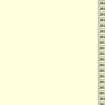
201
201
201
201
201
201
201
201
201
201
201
201
201
201
201
201
201
201
201