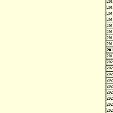
201
201
201
201
201
201
201
201
201
201
202
202
202
202
202
202
202
202
202