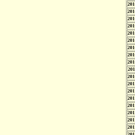
201
201
201
201
201
201
201
201
201
201
201
201
201
201
201
201
201
201
201