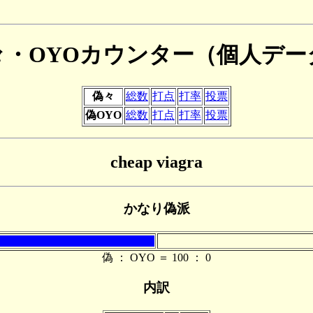
々・OYOカウンター（個人デー
偽々
総数
打点
打率
投票
偽OYO
総数
打点
打率
投票
cheap viagra
かなり偽派
偽 ： OYO ＝ 100 ： 0
内訳