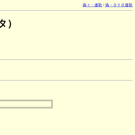
偽々・連歌
/
偽・ＯＹＯ連歌
タ）