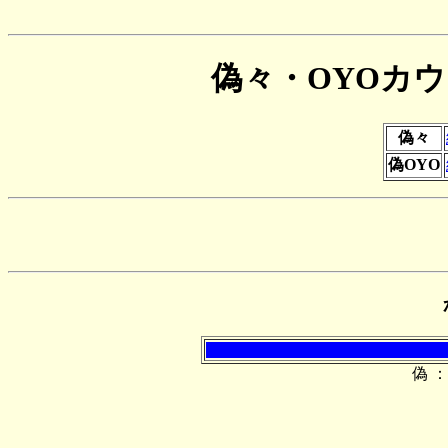
偽々・OYOカ
偽々
偽OYO
偽 ：