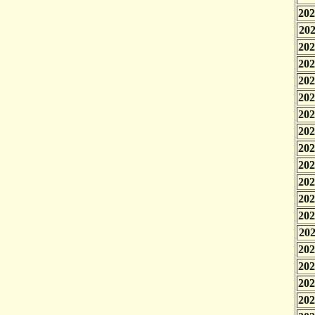
202
202
202
202
202
202
202
202
202
202
202
202
202
202
202
202
202
202