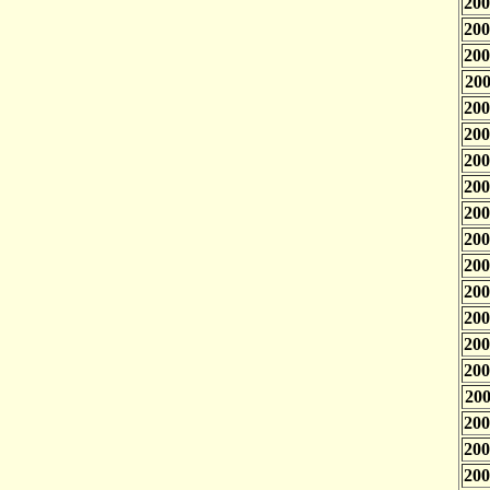
200
200
200
200
200
200
200
200
200
200
200
200
200
200
200
200
200
200
200