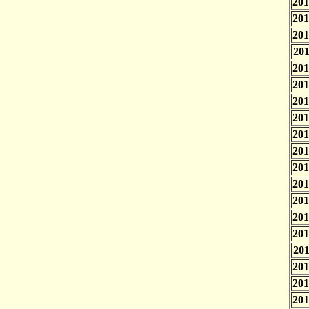
201
201
201
201
201
201
201
201
201
201
201
201
201
201
201
201
201
201
201