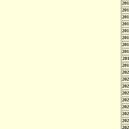
201
201
201
201
201
201
201
201
201
201
202
202
202
202
202
202
202
202
202