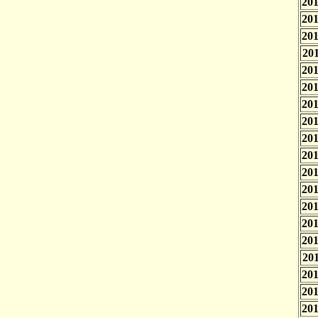
201
201
201
201
201
201
201
201
201
201
201
201
201
201
201
201
201
201
201