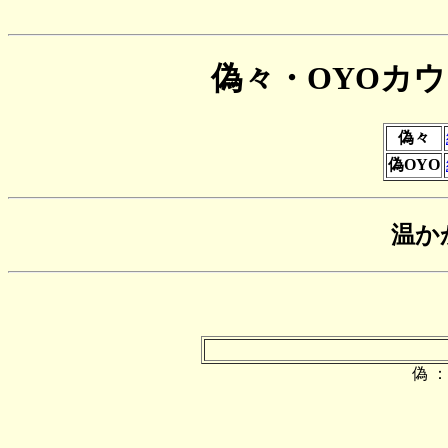
偽々・OYOカ
偽々
偽OYO
温か
偽 ：