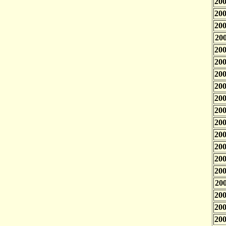
200
200
200
200
200
200
200
200
200
200
200
200
200
200
200
200
200
200
200