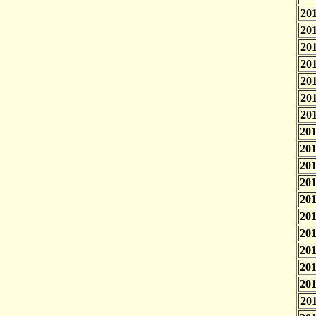
201
201
201
201
201
201
201
201
201
201
201
201
201
201
201
201
201
201