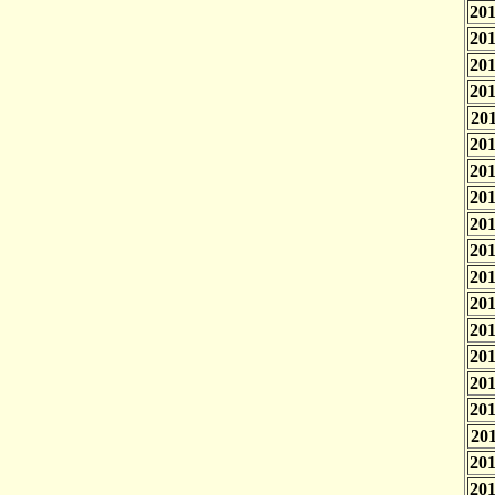
201
201
201
201
201
201
201
201
201
201
201
201
201
201
201
201
201
201
201