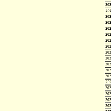
202
202
202
202
202
202
202
202
202
202
202
202
202
202
202
202
202
202