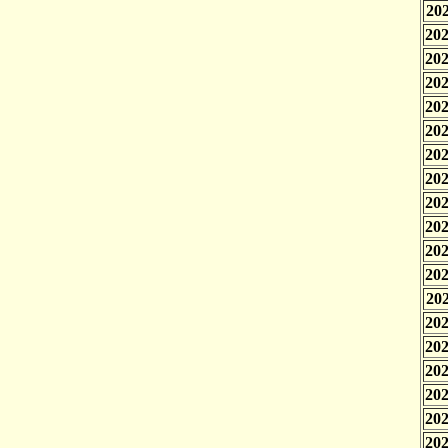
202
202
202
202
202
202
202
202
202
202
202
202
202
202
202
202
202
202
202