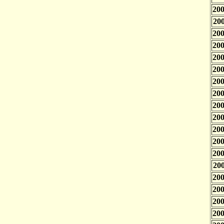
200
200
200
200
200
200
200
200
200
200
200
200
200
200
200
200
200
200