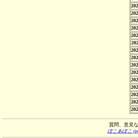
202
202
202
202
202
202
202
202
202
202
202
202
202
202
202
質問、意見
ぽこあぽこ (poco