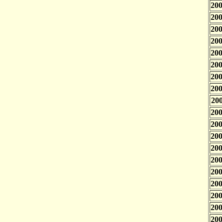
200
200
200
200
200
200
200
200
200
200
200
200
200
200
200
200
200
200
200