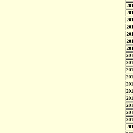
201
201
201
201
201
201
201
201
201
201
201
201
201
201
201
201
201
201