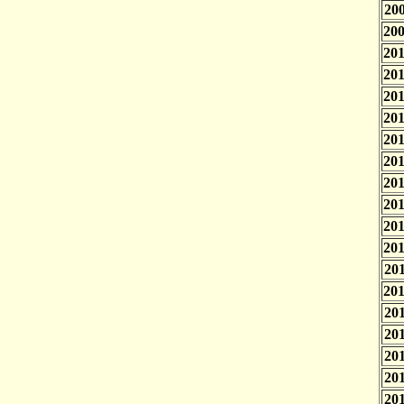
200
200
201
201
201
201
201
201
201
201
201
201
201
201
201
201
201
201
201