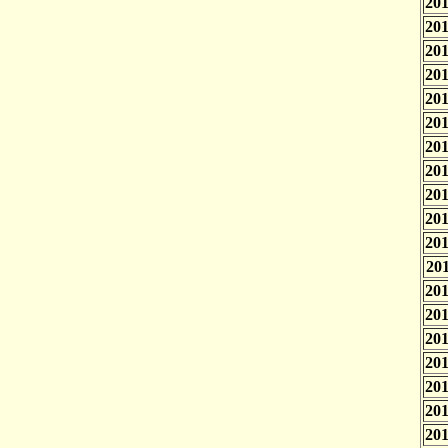
201
201
201
201
201
201
201
201
201
201
201
201
201
201
201
201
201
201
201