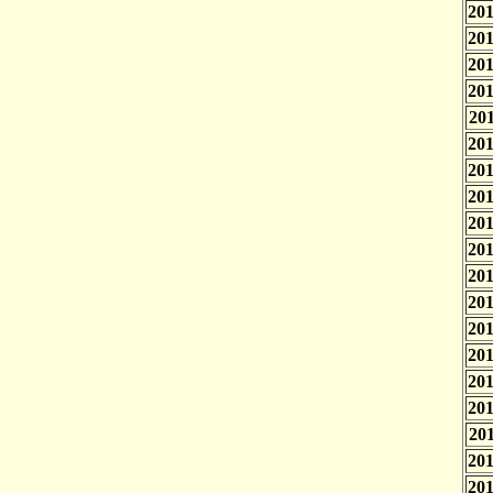
201
201
201
201
201
201
201
201
201
201
201
201
201
201
201
201
201
201
201