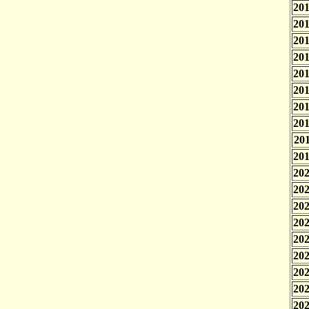
201
201
201
201
201
201
201
201
201
201
202
202
202
202
202
202
202
202
202