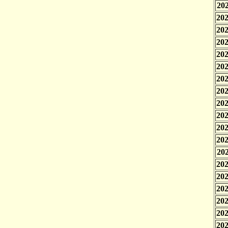
202
202
202
202
202
202
202
202
202
202
202
202
202
202
202
202
202
202
202