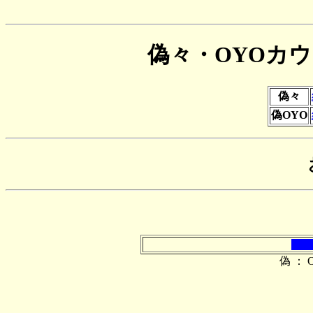
偽々・OYOカ
偽々
偽OYO
偽 ： O