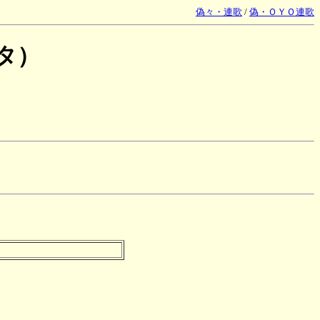
偽々・連歌
/
偽・ＯＹＯ連歌
タ）