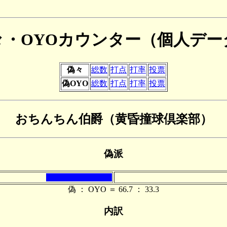
々・OYOカウンター（個人デー
偽々
総数
打点
打率
投票
偽OYO
総数
打点
打率
投票
おちんちん伯爵（黄昏撞球倶楽部）
偽派
偽 ： OYO ＝ 66.7 ： 33.3
内訳