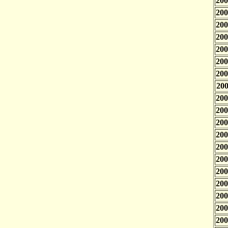
200
200
200
200
200
200
200
200
200
200
200
200
200
200
200
200
200
200
200