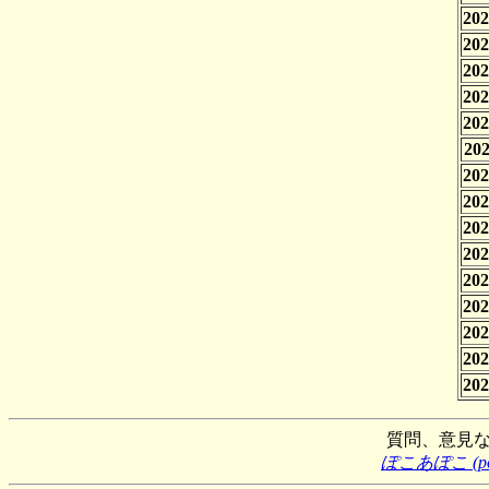
202
202
202
202
202
202
202
202
202
202
202
202
202
202
202
質問、意見
ぽこあぽこ (poco