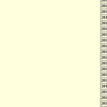
201
201
201
201
201
201
201
201
201
201
201
201
201
201
201
201
201
201
201