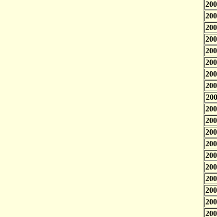
200
200
200
200
200
200
200
200
200
200
200
200
200
200
200
200
200
200
200