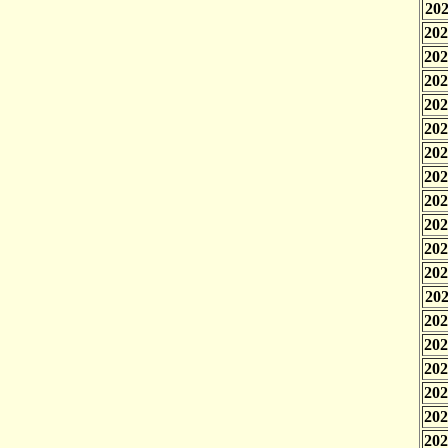
202
202
202
202
202
202
202
202
202
202
202
202
202
202
202
202
202
202
202