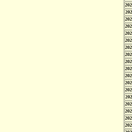
202
202
202
202
202
202
202
202
202
202
202
202
202
202
202
202
202
202