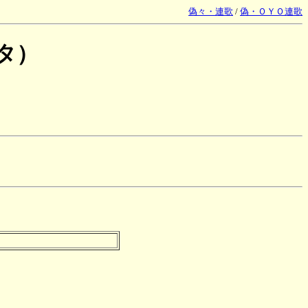
偽々・連歌
/
偽・ＯＹＯ連歌
タ）