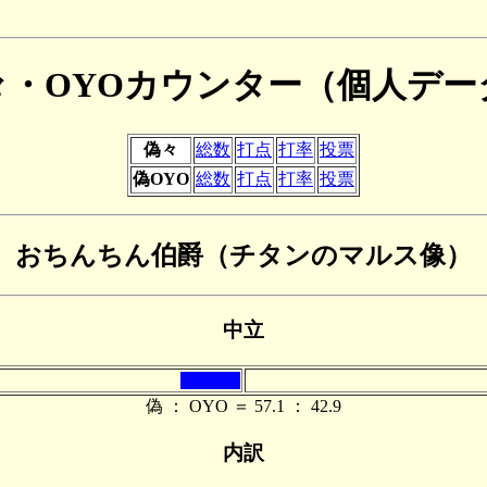
々・OYOカウンター（個人デー
偽々
総数
打点
打率
投票
偽OYO
総数
打点
打率
投票
おちんちん伯爵（チタンのマルス像）
中立
偽 ： OYO ＝ 57.1 ： 42.9
内訳