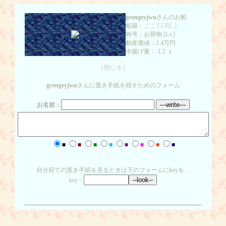
gcongeyjwu
さんのお船
船籍：
ここ [ URL ]
称号：お荷物 [Lv.]
動産価値：1.4万円
水揚げ量：-1.2 ｔ
|
閉じる
|
gcongeyjwu
さんに置き手紙を残すためのフォーム
お名前：
■
■
■
■
■
■
■
■
自分宛ての置き手紙を見るときは下のフォームにkeyを…
key：