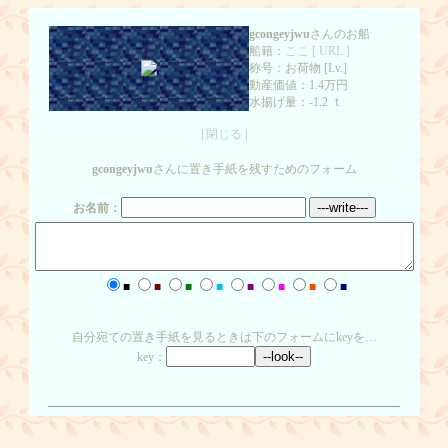
gcongeyjwu
さんのお船
船籍：
ここ [ URL ]
称号：お荷物 [Lv.]
動産価値：1.4万円
水揚げ量：-1.2 ｔ
|
閉じる
|
gcongeyjwu
さんに置き手紙を残すためのフォーム
お名前：
■
■
■
■
■
■
■
■
自分宛ての置き手紙を見るときは下のフォームにkeyを…
key：