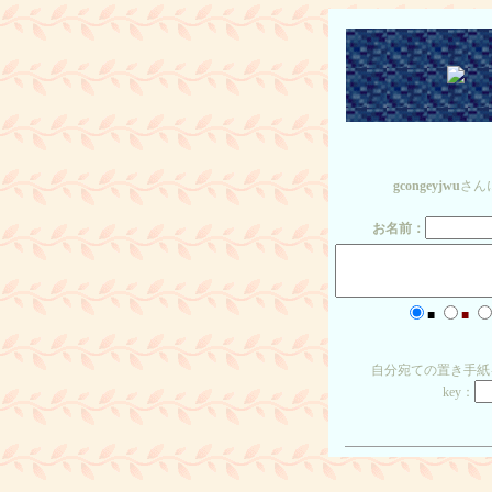
gcongeyjwu
さん
お名前：
■
■
自分宛ての置き手紙
key：