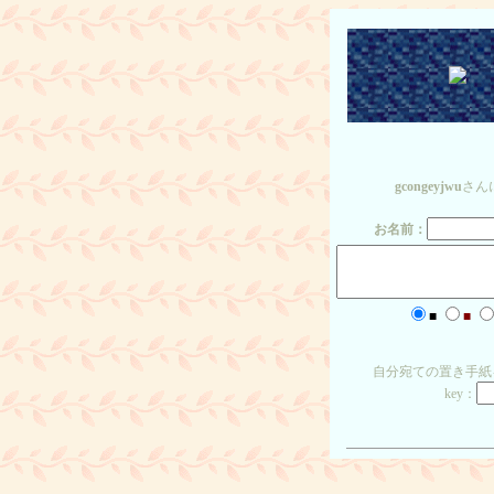
gcongeyjwu
さん
お名前：
■
■
自分宛ての置き手紙
key：