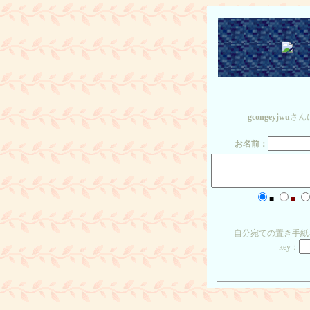
gcongeyjwu
さん
お名前：
■
■
自分宛ての置き手紙
key：