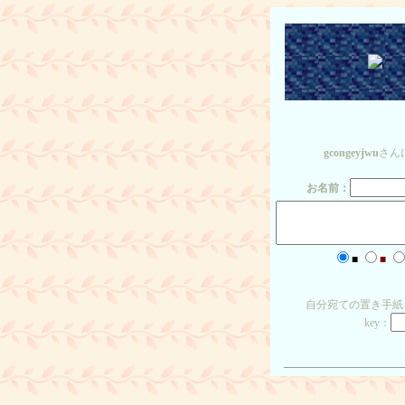
gcongeyjwu
さん
お名前：
■
■
自分宛ての置き手紙
key：